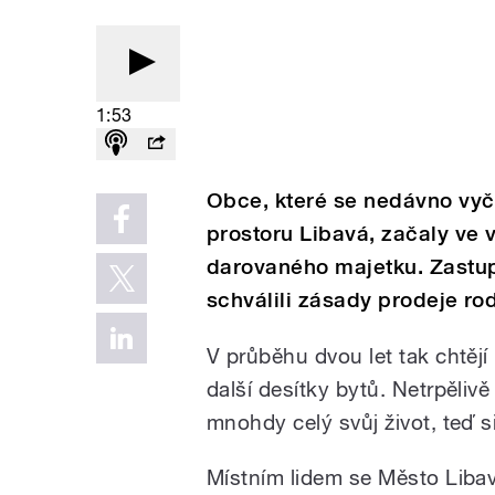
1:53
Obce, které se nedávno vyč
prostoru Libavá, začaly ve
darovaného majetku. Zastupi
schválili zásady prodeje r
V průběhu dvou let tak chtěj
další desítky bytů. Netrpělivě
mnohdy celý svůj život, teď 
Místním lidem se Město Libavá