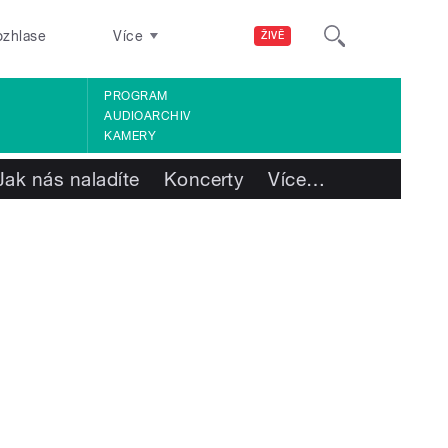
ozhlase
Více
ŽIVĚ
PROGRAM
AUDIOARCHIV
KAMERY
Jak nás naladíte
Koncerty
Více
…