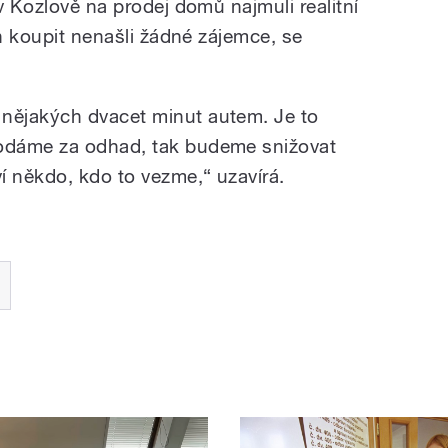
v Kozlově na prodej domů najmuli realitní
ch koupit nenašli žádné zájemce, se
ějakých dvacet minut autem. Je to
odáme za odhad, tak budeme snižovat
í někdo, kdo to vezme,“ uzavírá.