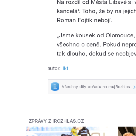
Na rozdíl od Města Libavé si 
kancelář. Toho, že by na jeji
Roman Fojtík nebojí.
„Jsme kousek od Olomouce, n
všechno o ceně. Pokud nepr
tak dlouho, dokud se neobjev
autor:
lkt
Všechny díly pořadu na mujRozhlas
ZPRÁVY Z IROZHLAS.CZ