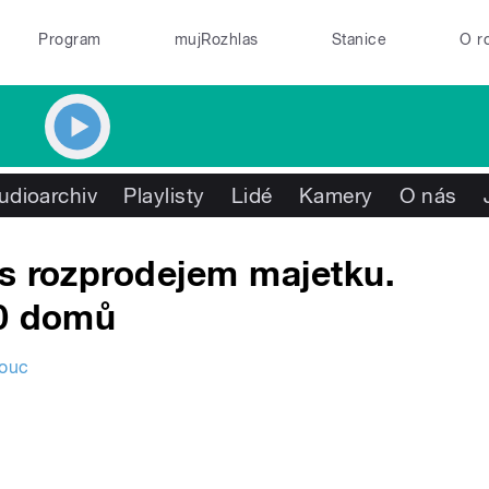
Program
mujRozhlas
Stanice
O r
udioarchiv
Playlisty
Lidé
Kamery
O nás
 s rozprodejem majetku.
70 domů
ouc