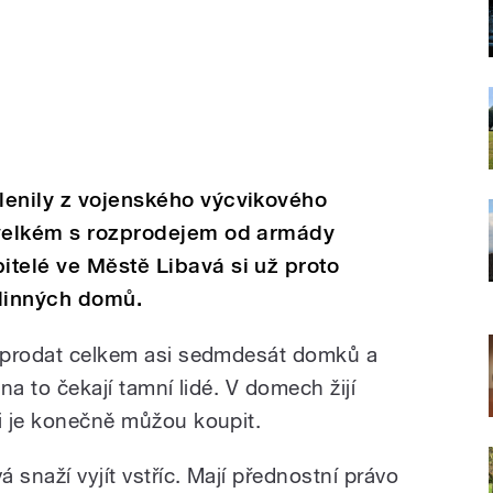
lenily z vojenského výcvikového
 velkém s rozprodejem od armády
telé ve Městě Libavá si už proto
odinných domů.
í prodat celkem asi sedmdesát domků a
 na to čekají tamní lidé. V domech žijí
si je konečně můžou koupit.
 snaží vyjít vstříc. Mají přednostní právo