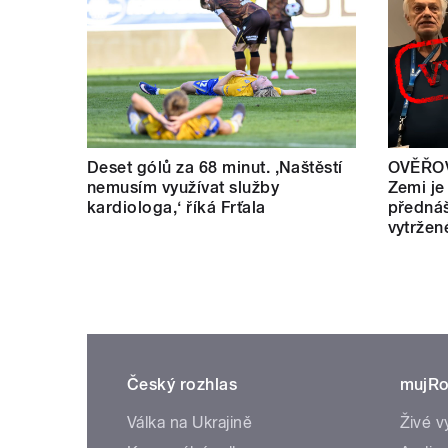
Deset gólů za 68 minut. ,Naštěstí
OVĚŘOV
nemusím využívat služby
Zemi je
kardiologa,‘ říká Frťala
přednáš
vytržen
Český rozhlas
mujRo
Válka na Ukrajině
Živé v