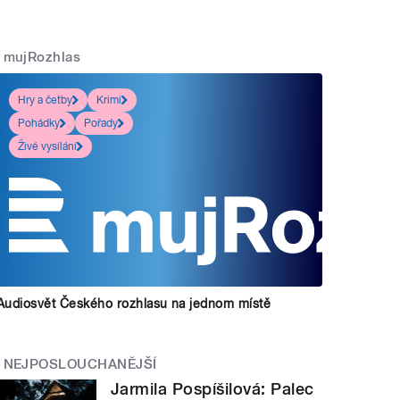
mujRozhlas
Hry a četby
Krimi
Pohádky
Pořady
Živé vysílání
Audiosvět Českého rozhlasu na jednom místě
NEJPOSLOUCHANĚJŠÍ
Jarmila Pospíšilová: Palec