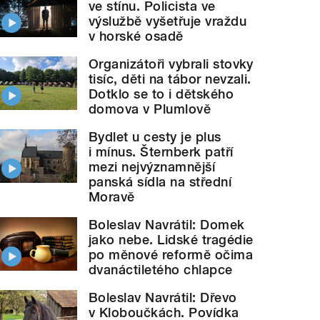
ve stínu. Policista ve
výslužbě vyšetřuje vraždu
v horské osadě
Organizátoři vybrali stovky
tisíc, děti na tábor nevzali.
Dotklo se to i dětského
domova v Plumlově
Bydlet u cesty je plus
i mínus. Šternberk patří
mezi nejvýznamnější
panská sídla na střední
Moravě
Boleslav Navrátil: Domek
jako nebe. Lidské tragédie
po měnové reformě očima
dvanáctiletého chlapce
Boleslav Navrátil: Dřevo
v Kloboučkách. Povídka