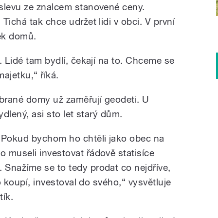
slevu ze znalcem stanovené ceny.
Tichá tak chce udržet lidi v obci. V první
tek domů.
. Lidé tam bydlí, čekají na to. Chceme se
jetku,“ říká.
brané domy už zaměřují geodeti. U
ydlený, asi sto let starý dům.
. Pokud bychom ho chtěli jako obec na
 museli investovat řádově statisíce
Snažíme se to tedy prodat co nejdříve,
to koupí, investoval do svého,“ vysvětluje
tík.