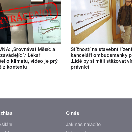
NA: ‚Srovnávat Měsíc a
Stížností na stavební řízen
 zavádějící.‘ Lékař
kanceláři ombudsmanky př
el o klimatu, video je prý
‚Lidé by si měli stěžovat ví
é z kontextu
právníci
zhlas
O nás
ysílání
Jak nás naladíte