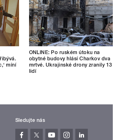
í
ONLINE: Po ruském útoku na
ibývá.
obytné budovy hlásí Charkov dva
c,‘ míní
mrtvé. Ukrajinské drony zranily 13
lidí
Sledujte nás