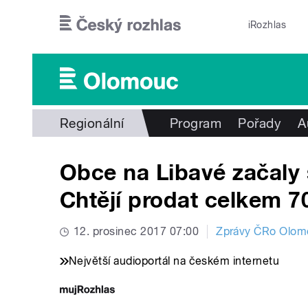
Přejít k hlavnímu obsahu
iRozhlas
Regionální
Program
Pořady
A
Obce na Libavé začaly
Chtějí prodat celkem 
12. prosinec 2017 07:00
Zprávy ČRo Olom
Největší audioportál na českém internetu