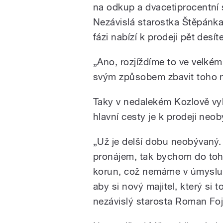
na odkup a dvacetiprocentní 
Nezávislá starostka Štěpánka 
fázi nabízí k prodeji pět desí
„Ano, rozjíždíme to ve velkém
svým způsobem zbavit toho ma
Taky v nedalekém Kozlově vy
hlavní cesty je k prodeji neob
„Už je delší dobu neobývaný
pronájem, tak bychom do toho
korun, což nemáme v úmyslu. 
aby si nový majitel, který si 
nezávislý starosta Roman Foj