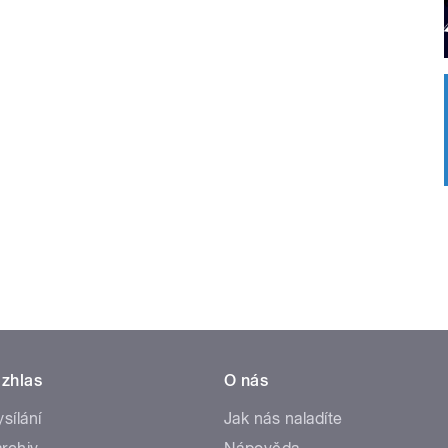
zhlas
O nás
ysílání
Jak nás naladíte