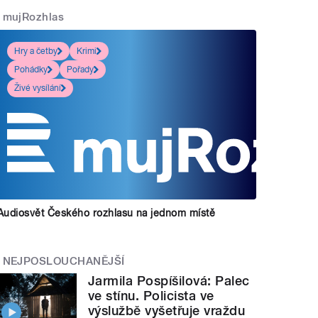
mujRozhlas
Hry a četby
Krimi
Pohádky
Pořady
Živé vysílání
Audiosvět Českého rozhlasu na jednom místě
NEJPOSLOUCHANĚJŠÍ
Jarmila Pospíšilová: Palec
ve stínu. Policista ve
výslužbě vyšetřuje vraždu