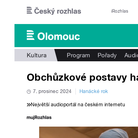
Přejít k hlavnímu obsahu
iRozhlas
Kultura
Program
Pořady
Audi
Obchůzkové postavy h
7. prosinec 2024
Hanácké rok
Největší audioportál na českém internetu