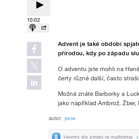
10:02
Advent je také období spjat
přírodou, kdy po západu slu
O adventu jste mohli na Han
čerty různé další, často straš
Možná znáte Barborky a Lucky
jako například Ambrož, Žber,
autor:
pese
Všechny díly pořadu na mujRozhlas