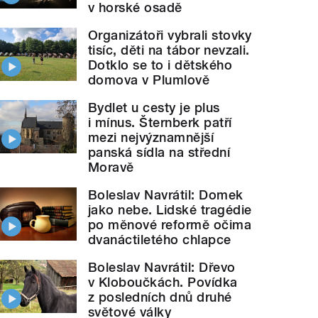
v horské osadě
Organizátoři vybrali stovky
tisíc, děti na tábor nevzali.
Dotklo se to i dětského
domova v Plumlově
Bydlet u cesty je plus
i mínus. Šternberk patří
mezi nejvýznamnější
panská sídla na střední
Moravě
Boleslav Navrátil: Domek
jako nebe. Lidské tragédie
po měnové reformě očima
dvanáctiletého chlapce
Boleslav Navrátil: Dřevo
v Kloboučkách. Povídka
z posledních dnů druhé
světové války