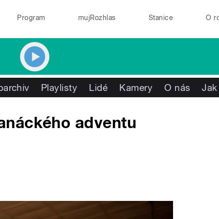
Program
mujRozhlas
Stanice
O r
oarchiv
Playlisty
Lidé
Kamery
O nás
Jak
anáckého adventu