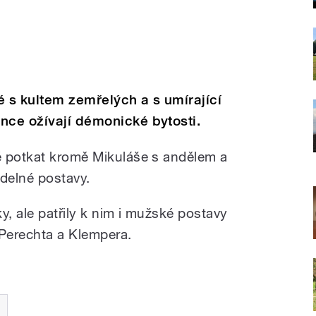
é s kultem zemřelých a s umírající
nce ožívají démonické bytosti.
é potkat kromě Mikuláše s andělem a
idelné postavy.
, ale patřily k nim i mužské postavy
 Perechta a Klempera.