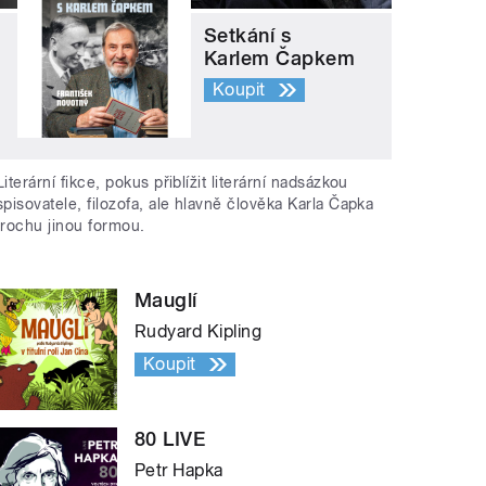
Setkání s
Karlem Čapkem
Koupit
Literární fikce, pokus přiblížit literární nadsázkou
spisovatele, filozofa, ale hlavně člověka Karla Čapka
trochu jinou formou.
Mauglí
Rudyard Kipling
Koupit
80 LIVE
Petr Hapka