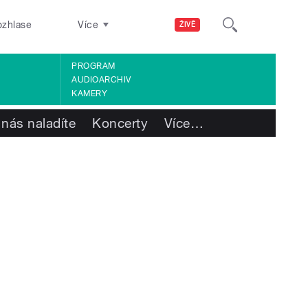
ozhlase
Více
ŽIVĚ
PROGRAM
AUDIOARCHIV
KAMERY
 nás naladíte
Koncerty
Více
…