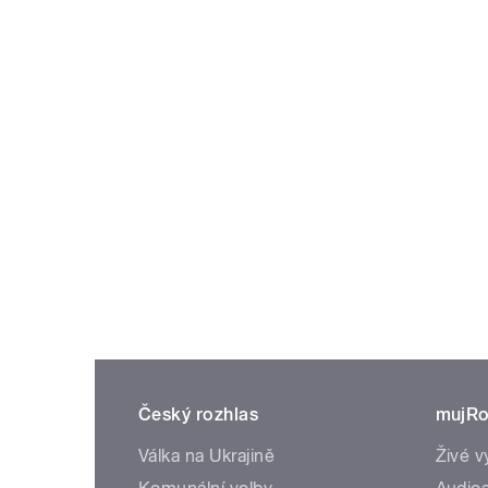
Český rozhlas
mujRo
Válka na Ukrajině
Živé v