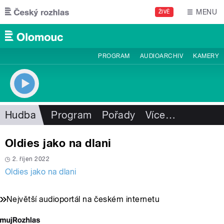
Přejít k hlavnímu obsahu
MENU
ŽIVĚ
PROGRAM
AUDIOARCHIV
KAMERY
Hudba
Program
Pořady
Více
…
Oldies jako na dlani
2. říjen 2022
Oldies jako na dlani
Největší audioportál na českém internetu