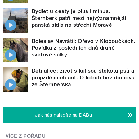
Bydlet u cesty je plus i mínus.
Šternberk patří mezi nejvýznamnější
panská sídla na střední Moravě
Boleslav Navrátil: Dřevo v Kloboučkách.
Povídka z posledních dnů druhé
světové války
Děti ulice: život s kulisou štěkotu psů a
projíždějících aut. O lidech bez domova
ze Šternberska
Jak nás naladíte na DABu
VÍCE Z POŘADU