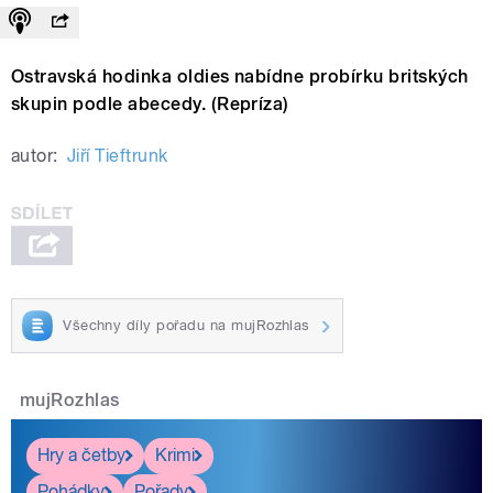
Ostravská hodinka oldies nabídne probírku britských
skupin podle abecedy. (Repríza)
autor:
Jiří Tieftrunk
Všechny díly pořadu na mujRozhlas
mujRozhlas
Hry a četby
Krimi
Pohádky
Pořady