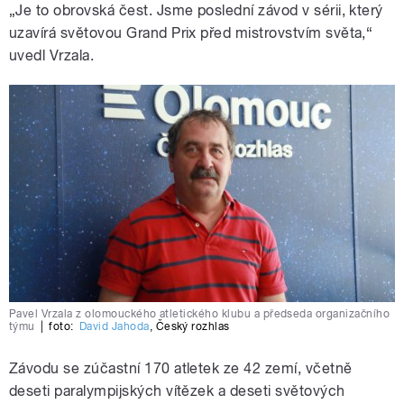
„Je to obrovská čest. Jsme poslední závod v sérii, který
uzavírá světovou Grand Prix před mistrovstvím světa,“
uvedl Vrzala.
Pavel Vrzala z olomouckého atletického klubu a předseda organizačního
týmu
|
foto:
David Jahoda
,
Český rozhlas
Závodu se zúčastní 170 atletek ze 42 zemí, včetně
deseti paralympijských vítězek a deseti světových