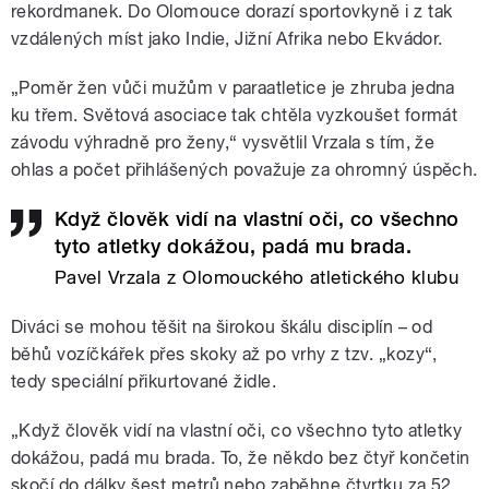
rekordmanek. Do Olomouce dorazí sportovkyně i z tak
vzdálených míst jako Indie, Jižní Afrika nebo Ekvádor.
„Poměr žen vůči mužům v paraatletice je zhruba jedna
ku třem. Světová asociace tak chtěla vyzkoušet formát
závodu výhradně pro ženy,“ vysvětlil Vrzala s tím, že
ohlas a počet přihlášených považuje za ohromný úspěch.
Když člověk vidí na vlastní oči, co všechno
tyto atletky dokážou, padá mu brada.
Pavel Vrzala z Olomouckého atletického klubu
Diváci se mohou těšit na širokou škálu disciplín – od
běhů vozíčkářek přes skoky až po vrhy z tzv. „kozy“,
tedy speciální přikurtované židle.
„Když člověk vidí na vlastní oči, co všechno tyto atletky
dokážou, padá mu brada. To, že někdo bez čtyř končetin
skočí do dálky šest metrů nebo zaběhne čtvrtku za 52