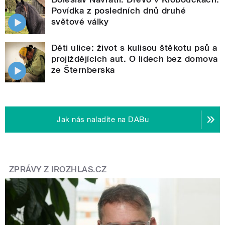
Povídka z posledních dnů druhé
světové války
Děti ulice: život s kulisou štěkotu psů a
projíždějících aut. O lidech bez domova
ze Šternberska
Jak nás naladíte na DABu
ZPRÁVY Z IROZHLAS.CZ