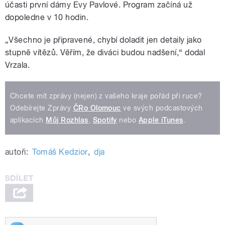
účasti první dámy Evy Pavlové. Program začíná už
dopoledne v 10 hodin.
„Všechno je připravené, chybí doladit jen detaily jako
stupně vítězů. Věřím, že diváci budou nadšení,“ dodal
Vrzala.
Chcete mít zprávy (nejen) z vašeho kraje pořád při ruce?
Odebírejte Zprávy
ČRo Olomouc
ve svých podcastových
aplikacích
Můj Rozhlas
,
Spotify
nebo
Apple iTunes
.
autoři:
Tomáš Kedzior
,
dja