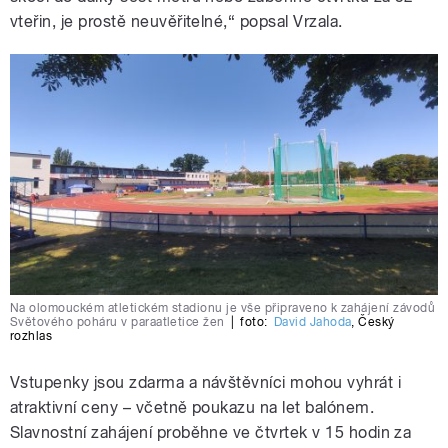
vteřin, je prostě neuvěřitelné,“ popsal Vrzala.
Na olomouckém atletickém stadionu je vše připraveno k zahájení závodů
Světového poháru v paraatletice žen
|
foto:
David Jahoda
,
Český
rozhlas
Vstupenky jsou zdarma a návštěvníci mohou vyhrát i
atraktivní ceny – včetně poukazu na let balónem.
Slavnostní zahájení proběhne ve čtvrtek v 15 hodin za