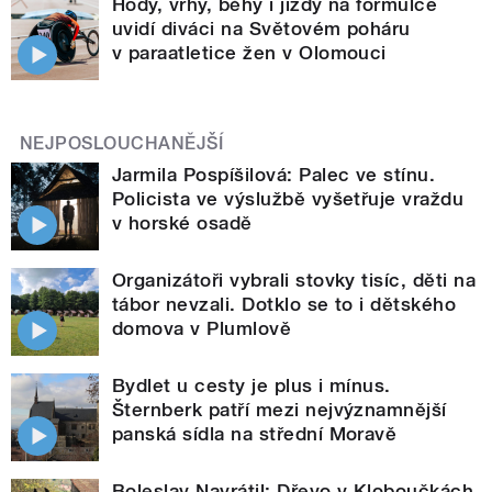
Hody, vrhy, běhy i jízdy na formulce
uvidí diváci na Světovém poháru
v paraatletice žen v Olomouci
NEJPOSLOUCHANĚJŠÍ
Jarmila Pospíšilová: Palec ve stínu.
Policista ve výslužbě vyšetřuje vraždu
v horské osadě
Organizátoři vybrali stovky tisíc, děti na
tábor nevzali. Dotklo se to i dětského
domova v Plumlově
Bydlet u cesty je plus i mínus.
Šternberk patří mezi nejvýznamnější
panská sídla na střední Moravě
Boleslav Navrátil: Dřevo v Kloboučkách.