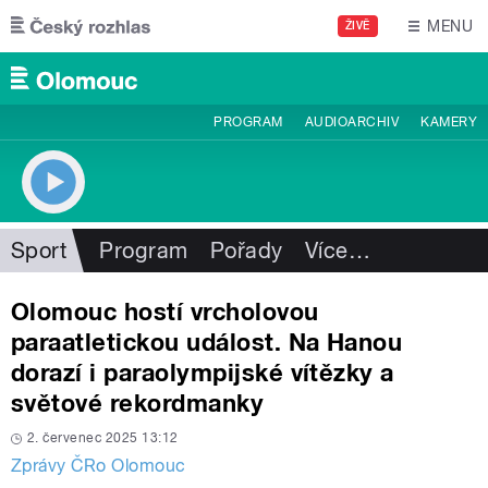
Přejít k hlavnímu obsahu
MENU
ŽIVĚ
PROGRAM
AUDIOARCHIV
KAMERY
Sport
Program
Pořady
Více
…
Olomouc hostí vrcholovou
paraatletickou událost. Na Hanou
dorazí i paraolympijské vítězky a
světové rekordmanky
2. červenec 2025 13:12
Zprávy ČRo Olomouc