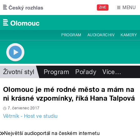
Přejít k hlavnímu obsahu
MENU
ŽIVĚ
PROGRAM
AUDIOARCHIV
KAMERY
Životní styl
Program
Pořady
Více
…
Olomouc je mé rodné město a mám na
ni krásné vzpomínky, říká Hana Talpová
7. červenec 2017
Větrník - Host ve studiu
Největší audioportál na českém internetu