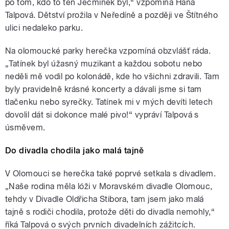
po tom, kdo to ten Ječmínek byl,“ vzpomíná Hana
Talpová. Dětství prožila v Neředíně a později ve Štítného
ulici nedaleko parku.
Na olomoucké parky herečka vzpomíná obzvlášť ráda.
„Tatínek byl úžasný muzikant a každou sobotu nebo
neděli mě vodil po kolonádě, kde ho všichni zdravili. Tam
byly pravidelně krásné koncerty a dávali jsme si tam
tlačenku nebo syrečky. Tatínek mi v mých devíti letech
dovolil dát si dokonce malé pivo!“ vypráví Talpová s
úsměvem.
Do divadla chodila jako malá tajně
V Olomouci se herečka také poprvé setkala s divadlem.
„Naše rodina měla lóži v Moravském divadle Olomouc,
tehdy v Divadle Oldřicha Stibora, tam jsem jako malá
tajně s rodiči chodila, protože děti do divadla nemohly,“
říká Talpová o svých prvních divadelních zážitcích.