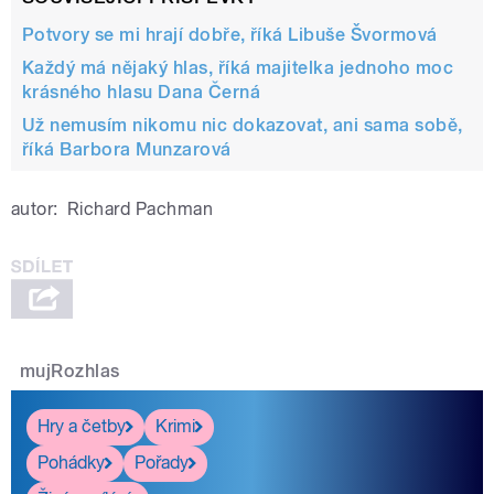
Potvory se mi hrají dobře, říká Libuše Švormová
Každý má nějaký hlas, říká majitelka jednoho moc
krásného hlasu Dana Černá
Už nemusím nikomu nic dokazovat, ani sama sobě,
říká Barbora Munzarová
autor:
Richard Pachman
mujRozhlas
Hry a četby
Krimi
Pohádky
Pořady