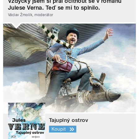
Vždycky jsem si přál ocitnout se v románu
Julese Verna. Teď se mi to splnilo.
Václav Žmolík, moderátor
Tajuplný ostrov
Koupit