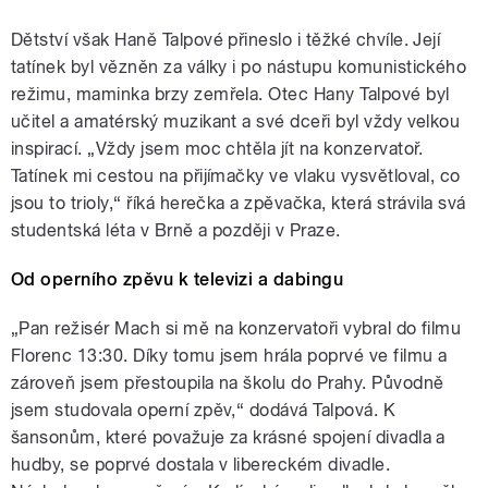
Dětství však Haně Talpové přineslo i těžké chvíle. Její
tatínek byl vězněn za války i po nástupu komunistického
režimu, maminka brzy zemřela. Otec Hany Talpové byl
učitel a amatérský muzikant a své dceři byl vždy velkou
inspirací. „Vždy jsem moc chtěla jít na konzervatoř.
Tatínek mi cestou na přijímačky ve vlaku vysvětloval, co
jsou to trioly,“ říká herečka a zpěvačka, která strávila svá
studentská léta v Brně a později v Praze.
Od operního zpěvu k televizi a dabingu
„Pan režisér Mach si mě na konzervatoři vybral do filmu
Florenc 13:30. Díky tomu jsem hrála poprvé ve filmu a
zároveň jsem přestoupila na školu do Prahy. Původně
jsem studovala operní zpěv,“ dodává Talpová. K
šansonům, které považuje za krásné spojení divadla a
hudby, se poprvé dostala v libereckém divadle.