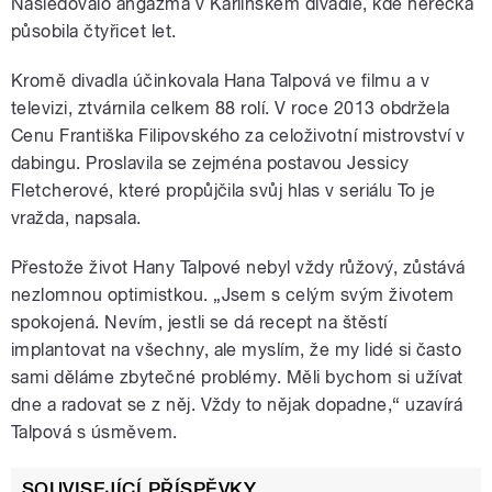
Následovalo angažmá v Karlínském divadle, kde herečka
působila čtyřicet let.
Kromě divadla účinkovala Hana Talpová ve filmu a v
televizi, ztvárnila celkem 88 rolí. V roce 2013 obdržela
Cenu Františka Filipovského za celoživotní mistrovství v
dabingu. Proslavila se zejména postavou Jessicy
Fletcherové, které propůjčila svůj hlas v seriálu To je
vražda, napsala.
Přestože život Hany Talpové nebyl vždy růžový, zůstává
nezlomnou optimistkou. „Jsem s celým svým životem
spokojená. Nevím, jestli se dá recept na štěstí
implantovat na všechny, ale myslím, že my lidé si často
sami děláme zbytečné problémy. Měli bychom si užívat
dne a radovat se z něj. Vždy to nějak dopadne,“ uzavírá
Talpová s úsměvem.
SOUVISEJÍCÍ PŘÍSPĚVKY