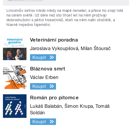
Lincolnův ostrov nikdo nikdy na mapě nenašel, a přece ho znají lidé
na celém světě. Už déle než sto třicet let na něm prožívají
dobrodružství s pěticí trosečníků, kteří na něm našli útočiště, a
hlavně nejedno tajemství.
Veterinární poradna
Jaroslava Vykoupilová, Milan Štourač
Koupit
Bláznova smrt
Václav Erben
Koupit
Román pro pitomce
Lukáš Balabán, Šimon Krupa, Tomáš
Soldán
Koupit