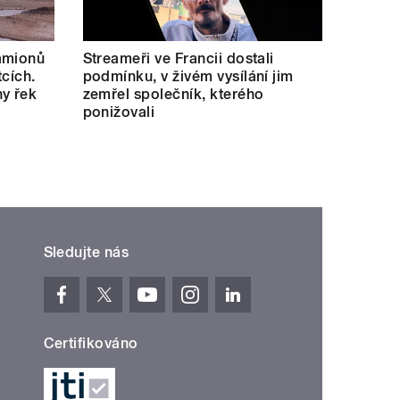
amionů
Streameři ve Francii dostali
tcích.
podmínku, v živém vysílání jim
y řek
zemřel společník, kterého
ponižovali
Sledujte nás
Certifikováno