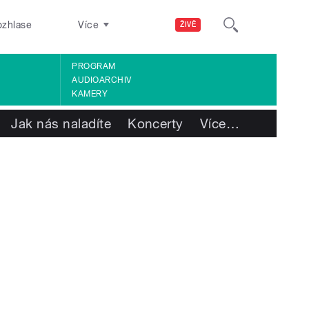
ozhlase
Více
ŽIVĚ
PROGRAM
AUDIOARCHIV
KAMERY
Jak nás naladíte
Koncerty
Více
…