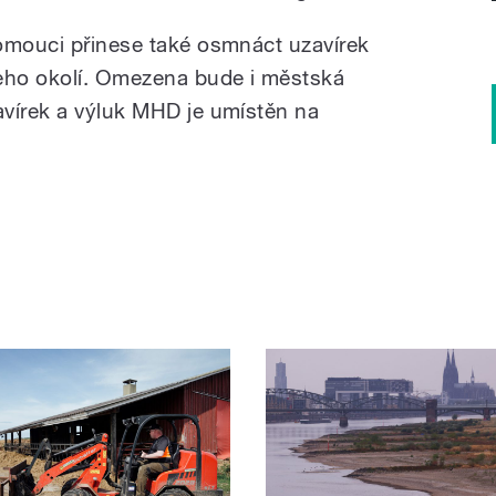
omouci přinese také osmnáct uzavírek
jeho okolí. Omezena bude i městská
vírek a výluk MHD je umístěn na