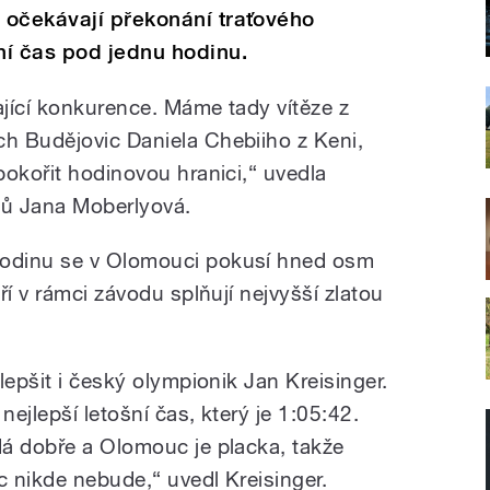
 očekávají překonání traťového
ní čas pod jednu hodinu.
jící konkurence. Máme tady vítěze z
h Budějovic Daniela Chebiiho z Keni,
pokořit hodinovou hranici,“ uvedla
ců Jana Moberlyová.
odinu se v Olomouci pokusí hned osm
ří v rámci závodu splňují nejvyšší zlatou
lepšit i český olympionik Jan Kreisinger.
nejlepší letošní čas, který je 1:05:42.
á dobře a Olomouc je placka, takže
 nikde nebude,“ uvedl Kreisinger.