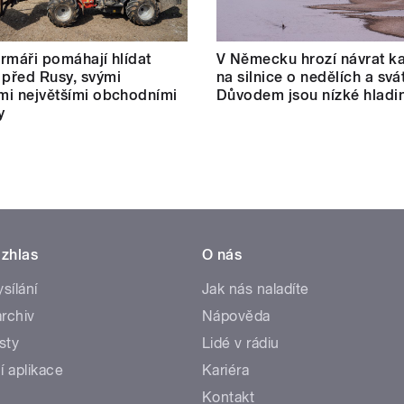
farmáři pomáhají hlídat
V Německu hrozí návrat k
 před Rusy, svými
na silnice o nedělích a svá
ími největšími obchodními
Důvodem jsou nízké hladin
y
zhlas
O nás
ysílání
Jak nás naladíte
rchiv
Nápověda
sty
Lidé v rádiu
í aplikace
Kariéra
Kontakt