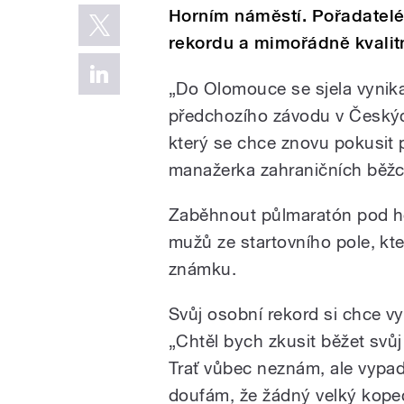
Horním náměstí. Pořadatelé
rekordu a mimořádně kvalit
„Do Olomouce se sjela vynika
předchozího závodu v Českýc
který se chce znovu pokusit 
manažerka zahraničních běž
Zaběhnout půlmaratón pod h
mužů ze startovního pole, kte
známku.
Svůj osobní rekord si chce vy
„Chtěl bych zkusit běžet svůj 
Trať vůbec neznám, ale vypad
doufám, že žádný velký kopec