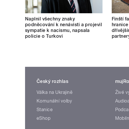
Naplnil všechny znaky
Finští 
podněcování k nenávisti a projevil
hranice
sympatie k nacismu, napsala
dřívějš
policie o Turkovi
partner
Český rozhlas
mujRo
Válka na Ukrajině
Živé v
Komunální volby
Audioa
Stanice
Podca
eShop
Mobiln