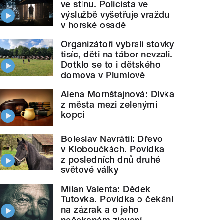
ve stínu. Policista ve
výslužbě vyšetřuje vraždu
v horské osadě
Organizátoři vybrali stovky
tisíc, děti na tábor nevzali.
Dotklo se to i dětského
domova v Plumlově
Alena Mornštajnová: Dívka
z města mezi zelenými
kopci
Boleslav Navrátil: Dřevo
v Kloboučkách. Povídka
z posledních dnů druhé
světové války
Milan Valenta: Dědek
Tutovka. Povídka o čekání
na zázrak a o jeho
nečekaném zjevení