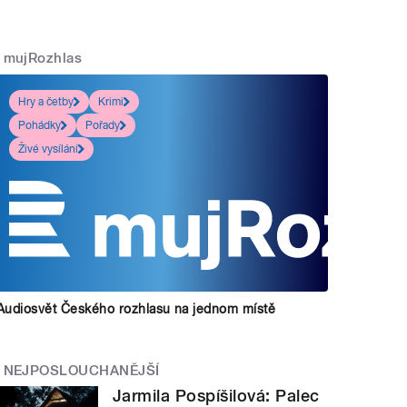
mujRozhlas
Hry a četby
Krimi
Pohádky
Pořady
Živé vysílání
Audiosvět Českého rozhlasu na jednom místě
NEJPOSLOUCHANĚJŠÍ
Jarmila Pospíšilová: Palec