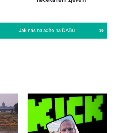
Jak nás naladíte na DABu