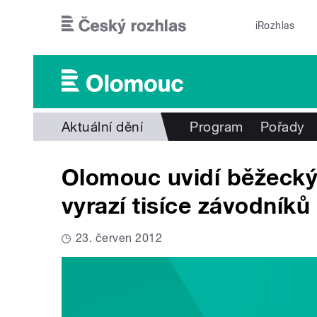
Přejít k hlavnímu obsahu
iRozhlas
Aktuální dění
Program
Pořady
Olomouc uvidí běžecký 
vyrazí tisíce závodníků
23. červen 2012