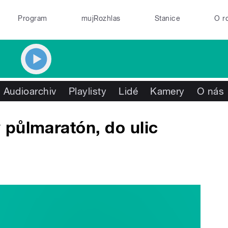
Program
mujRozhlas
Stanice
O r
Audioarchiv
Playlisty
Lidé
Kamery
O nás
půlmaratón, do ulic