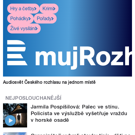
Hry a četby
Krimi
Pohádky
Pořady
Živé vysílání
Audiosvět Českého rozhlasu na jednom místě
NEJPOSLOUCHANĚJŠÍ
Jarmila Pospíšilová: Palec ve stínu.
Policista ve výslužbě vyšetřuje vraždu
v horské osadě