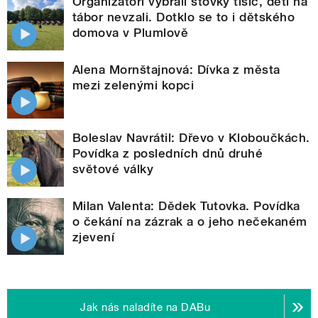
Organizátoři vybrali stovky tisíc, děti na
tábor nevzali. Dotklo se to i dětského
domova v Plumlově
Alena Mornštajnová: Dívka z města
mezi zelenými kopci
Boleslav Navrátil: Dřevo v Kloboučkách.
Povídka z posledních dnů druhé
světové války
Milan Valenta: Dědek Tutovka. Povídka
o čekání na zázrak a o jeho nečekaném
zjevení
Jak nás naladíte na DABu