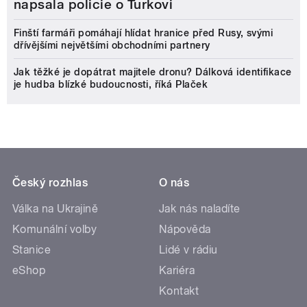
napsala policie o Turkovi
Finští farmáři pomáhají hlídat hranice před Rusy, svými
dřívějšími největšími obchodními partnery
Jak těžké je dopátrat majitele dronu? Dálková identifikace
je hudba blízké budoucnosti, říká Plaček
Český rozhlas
O nás
Válka na Ukrajině
Jak nás naladíte
Komunální volby
Nápověda
Stanice
Lidé v rádiu
eShop
Kariéra
Kontakt