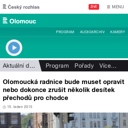
Přejít k hlavnímu obsahu
MENU
ŽIVĚ
PROGRAM
AUDIOARCHIV
KAMERY
Aktuální dění
Program
Pořady
Více
…
Olomoucká radnice bude muset opravit
nebo dokonce zrušit několik desítek
přechodů pro chodce
15. leden 2015