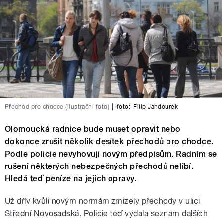
Přechod pro chodce (ilustrační foto)
|
foto:
Filip Jandourek
Olomoucká radnice bude muset opravit nebo
dokonce zrušit několik desítek přechodů pro chodce.
Podle policie nevyhovují novým předpisům. Radním se
rušení některých nebezpečných přechodů nelíbí.
Hledá teď peníze na jejich opravy.
Už dřív kvůli novým normám zmizely přechody v ulici
Střední Novosadská. Policie teď vydala seznam dalších