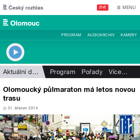
Přejít k hlavnímu obsahu
MENU
ŽIVĚ
PROGRAM
AUDIOARCHIV
KAMERY
Aktuální dění
Program
Pořady
Více
…
Olomoucký půlmaraton má letos novou
trasu
31. březen 2014