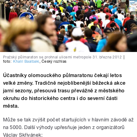
Pražský půlmaraton se prohnal ulicemi metropole 31. března 2012
|
foto:
Khalil Baalbaki
,
Český rozhlas
Účastníky olomouckého půlmaratonu čekají letos
velké změny. Tradičně nejoblíbenější běžecká akce
jarní sezony, přesouvá trasu převážně z městského
okruhu do historického centra i do severní části
města.
Může se tak zvýšit počet startujících v hlavním závodě až
na 5000. Další výhody upřesňuje jeden z organizátorů
Václav Skřivánek: