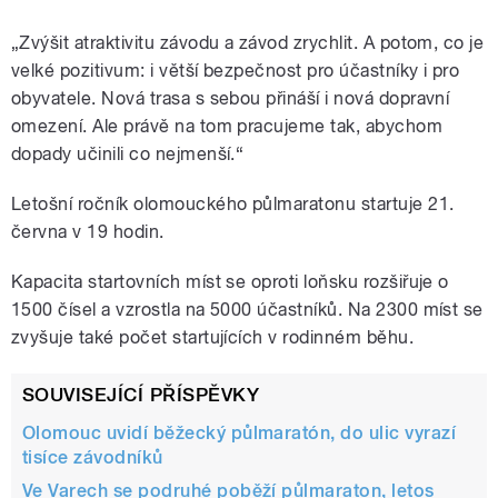
„Zvýšit atraktivitu závodu a závod zrychlit. A potom, co je
velké pozitivum: i větší bezpečnost pro účastníky i pro
obyvatele. Nová trasa s sebou přináší i nová dopravní
omezení. Ale právě na tom pracujeme tak, abychom
dopady učinili co nejmenší.“
Letošní ročník olomouckého půlmaratonu startuje 21.
června v 19 hodin.
Kapacita startovních míst se oproti loňsku rozšiřuje o
1500 čísel a vzrostla na 5000 účastníků. Na 2300 míst se
zvyšuje také počet startujících v rodinném běhu.
SOUVISEJÍCÍ PŘÍSPĚVKY
Olomouc uvidí běžecký půlmaratón, do ulic vyrazí
tisíce závodníků
Ve Varech se podruhé poběží půlmaraton, letos