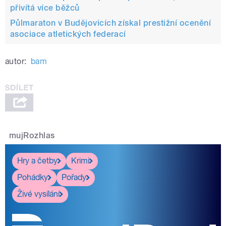
přivítá více běžců
Půlmaraton v Budějovicích získal prestižní ocenění
asociace atletických federací
autor:
bam
mujRozhlas
Hry a četby
Krimi
Pohádky
Pořady
Živé vysílání