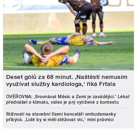
Deset gólů za 68 minut. ,Naštěstí nemusím
využívat služby kardiologa,‘ říká Frťala
OVĚŘOVNA: ‚Srovnávat Měsíc a Zemi je zavádějící.‘ Lékař
přednášel o klimatu, video je prý vytržené z kontextu
Stížností na stavební řízení kanceláři ombudsmanky
přibývá. ‚Lidé by si měli stěžovat víc,‘ míní právníci