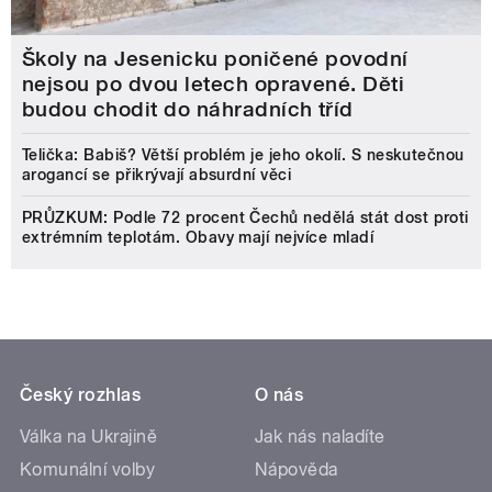
Školy na Jesenicku poničené povodní
nejsou po dvou letech opravené. Děti
budou chodit do náhradních tříd
Telička: Babiš? Větší problém je jeho okolí. S neskutečnou
arogancí se přikrývají absurdní věci
PRŮZKUM: Podle 72 procent Čechů nedělá stát dost proti
extrémním teplotám. Obavy mají nejvíce mladí
Český rozhlas
O nás
Válka na Ukrajině
Jak nás naladíte
Komunální volby
Nápověda