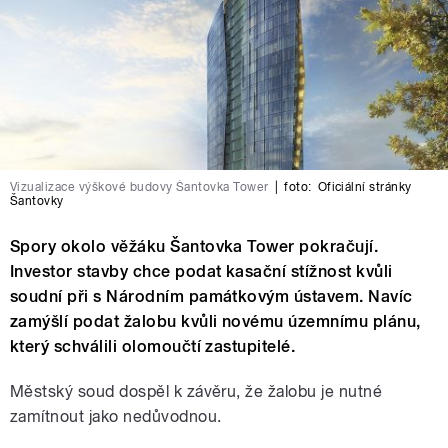
Vizualizace výškové budovy Šantovka Tower
|
foto:
Oficiální stránky
Šantovky
Spory okolo věžáku Šantovka Tower pokračují.
Investor stavby chce podat kasační stížnost kvůli
soudní při s Národním památkovým ústavem. Navíc
zamýšlí podat žalobu kvůli novému územnímu plánu,
který schválili olomoučtí zastupitelé.
Městský soud dospěl k závěru, že žalobu je nutné
zamítnout jako nedůvodnou.