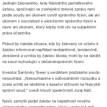
Jednání žalovaného, tedy Národního památkového
ústavu, spočívající ve zveřejnění tiskové zprávy není
podle soudu ani úkonem uvnitř správního řízení, ale ani
úkonem v souvislosti s ukončením správního řízení a
navíc ani úkonem, který kdyby měl vliv na subjektivní
práva účastníka.
Pokud by nastala situace, kdy by žalovaný ve vztahu k
žalobci informoval například neobjektivně, tendenčně,
zkresleně a vznikla by žalobci škoda, mohl by se obrátit
na soud rozhodující v občanskoprávním řízení.
Investor Šantovky Tower s verdiktem pražského soudu
nesouhlasí. „Nesouhlasíme s odůvodněním rozsudku a
zcela určitě se obrátíme s kasační stížností na Nejvyšší
správní soud,“ uvedl mluvčí společnosti Juraj Aláč.
Navíc zamýšlí podat žalobu na neplatnost nového