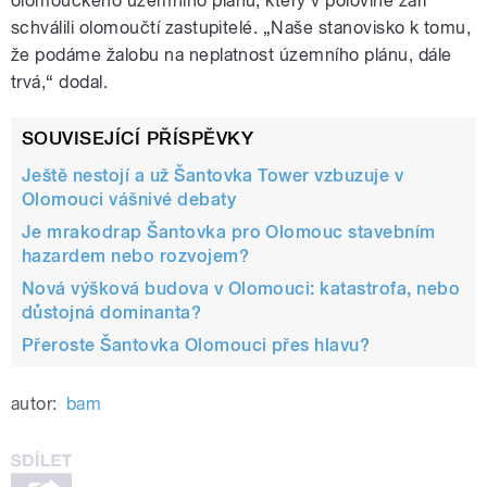
olomouckého územního plánu, který v polovině září
schválili olomoučtí zastupitelé. „Naše stanovisko k tomu,
že podáme žalobu na neplatnost územního plánu, dále
trvá,“ dodal.
SOUVISEJÍCÍ PŘÍSPĚVKY
Ještě nestojí a už Šantovka Tower vzbuzuje v
Olomouci vášnivé debaty
Je mrakodrap Šantovka pro Olomouc stavebním
hazardem nebo rozvojem?
Nová výšková budova v Olomouci: katastrofa, nebo
důstojná dominanta?
Přeroste Šantovka Olomouci přes hlavu?
autor:
bam