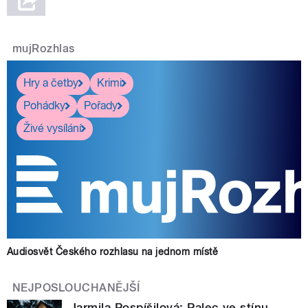
mujRozhlas
Hry a četby
Krimi
Pohádky
Pořady
Živé vysílání
Audiosvět Českého rozhlasu na jednom místě
NEJPOSLOUCHANĚJŠÍ
Jarmila Pospíšilová: Palec ve stínu.