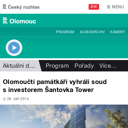
Přejít k hlavnímu obsahu
MENU
ŽIVĚ
PROGRAM
AUDIOARCHIV
KAMERY
Aktuální dění
Program
Pořady
Více
…
Olomoučtí památkáři vyhráli soud
s investorem Šantovka Tower
26. září 2014