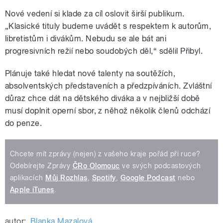
Nové vedení si klade za cíl oslovit širší publikum.
„Klasické tituly budeme uvádět s respektem k autorům,
libretistům i divákům. Nebudu se ale bát ani
progresivních režií nebo soudobých děl,“ sdělil Přibyl.
Plánuje také hledat nové talenty na soutěžích,
absolventských představeních a předzpíváních. Zvláštní
důraz chce dát na dětského diváka a v nejbližší době
musí doplnit operní sbor, z něhož několik členů odchází
do penze.
Chcete mít zprávy (nejen) z vašeho kraje pořád při ruce?
Odebírejte Zprávy
ČRo Olomouc
ve svých podcastových
aplikacích
Můj Rozhlas
,
Spotify
,
Google Podcast
nebo
Apple iTunes
.
autor:
Blanka Mazalová