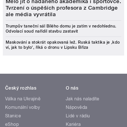
Mělo jít o nadaného akademika i sportovce.
Tvrzení o úspěších profesora z Cambridge
ale média vyvrátila
Trumpův taneční sál Bílého domu je zatím v nedohlednu.
Odvolací soud nařídil stavbu zastavit
Maskování a stokrát opakovaná lež. Ruská taktika je ‚kdo
ví, jak to bylo‘, říká o dronu v Lipsku Bříza
Český rozhlas
O nás
Válka na Ukrajině
Jak nás naladíte
Komunální volby
Nápověda
Stanice
Lidé v rádiu
eShop
Kariéra