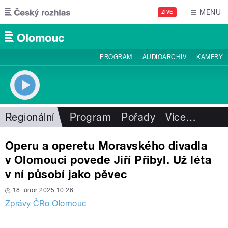
Přejít k hlavnímu obsahu
MENU
ŽIVĚ
PROGRAM
AUDIOARCHIV
KAMERY
Regionální
Program
Pořady
Více
…
Operu a operetu Moravského divadla
v Olomouci povede Jiří Přibyl. Už léta
v ní působí jako pěvec
18. únor 2025 10:26
Zprávy ČRo Olomouc