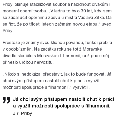
Přibyl plánuje stabilizovat soubor a nabídnout divákům i
moderní operní tvorbu. „
V lednu to bylo 30 let, kdy jsem
se začal učit opernímu zpěvu u mistra Václava Zítka. Dá
se říct, že po třiceti letech začínám novou etapu,“ uvedl
Přibyl.
Přestože je známý svou klidnou povahou, funkci přebírá
v období změn. Na začátku roku se totiž Moravské
divadlo sloučilo s Moravskou filharmonií, což podle něj
přineslo určitou nervozitu.
„Nikdo si nedokázal představit, jak to bude fungovat. Já
chci svým přístupem nastolit chuť k práci a využít
možnosti spolupráce s filharmonií,“ vysvětlil.
Já chci svým přístupem nastolit chuť k práci
a využít možnosti spolupráce s filharmonií.
Jiří Přibyl