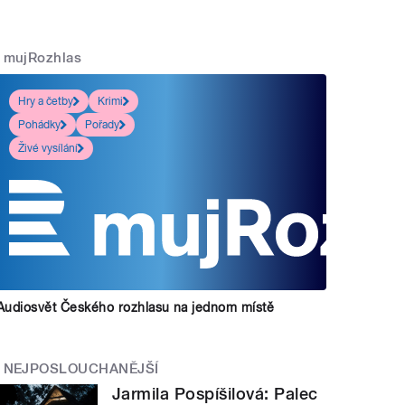
mujRozhlas
Hry a četby
Krimi
Pohádky
Pořady
Živé vysílání
Audiosvět Českého rozhlasu na jednom místě
NEJPOSLOUCHANĚJŠÍ
Jarmila Pospíšilová: Palec