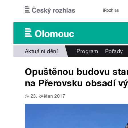
Přejít k hlavnímu obsahu
iRozhlas
Aktuální dění
Program
Pořady
Opuštěnou budovu star
na Přerovsku obsadí v
23. květen 2017