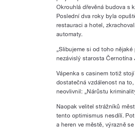
Okrouhlá dřevěná budova s 
Poslední dva roky byla opušt
restauraci a hotel, zkrachoval
automaty.
/
„Slibujeme si od toho nějaké p
nezávislý starosta Černotína 
Vápenka s casinem totiž stojí 
dostatečná vzdálenost na to, 
neovlivnil: „Nárůstu kriminali
pause
Naopak velitel strážníků měs
tento optimismus nesdílí. Po
a heren ve městě, výrazně se u