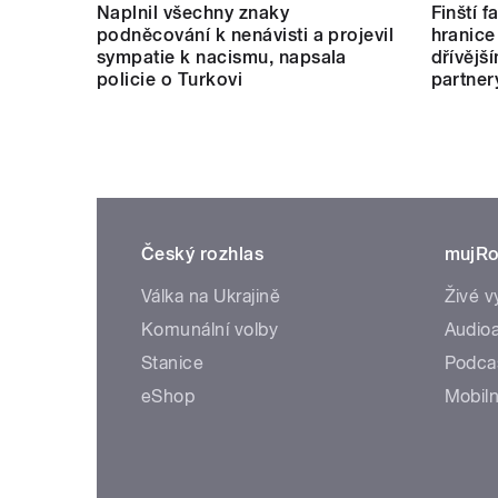
Naplnil všechny znaky
Finští 
podněcování k nenávisti a projevil
hranice
sympatie k nacismu, napsala
dřívějš
policie o Turkovi
partner
Český rozhlas
mujRo
Válka na Ukrajině
Živé v
Komunální volby
Audioa
Stanice
Podca
eShop
Mobiln