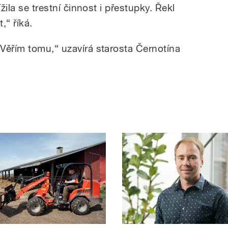
žila se trestní činnost i přestupky. Řekl
,“ říká.
Věřím tomu,“ uzavírá starosta Černotína