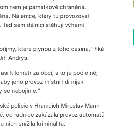
komínem je památkově chráněná.
ěná. Nájemce, který tu provozoval
. Teď sem dělníci stěhují výherní
říjmy, které plynou z toho casina,“ říká
Jiří Andrýs.
asi kilometr za obcí, a to je podle něj
aby jeho provoz místní lidi nijak
ty se nebojíme.“
tské policie v Hranicích Miroslav Mann
té, co radnice zakázala provoz automatů
 nich snížila kriminalita.