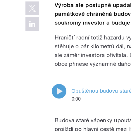
Výroba ale postupně upadala
památkově chráněná budova 
soukromý investor a buduje 
Hraničtí radní totiž hazardu vy
stěhuje o pár kilometrů dál, n
ale záměr investora přivítala
obce přinese významné daňov
Opuštěnou budovu staré v
Opuštěnou budovu staré
0:00
obsadí výherní automaty
Opuštěnou budovu st
Play
Černotína na Přerovs
Budova staré vápenky upoutá
projíždí po hlavní cestě mezi