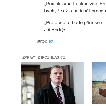
„Pocítili jsme to okamžitě. Sní
bych, že až o padesát procent
„Pro obec to bude přínosem. 
Jiří Andrýs.
autor:
lkt
ZPRÁVY Z IROZHLAS.CZ