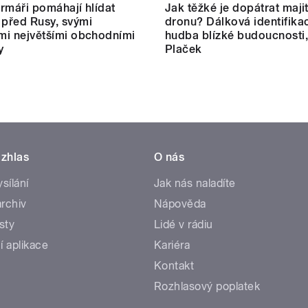
farmáři pomáhají hlídat
Jak těžké je dopátrat maji
 před Rusy, svými
dronu? Dálková identifikac
ími největšími obchodními
hudba blízké budoucnosti,
y
Plaček
zhlas
O nás
ysílání
Jak nás naladíte
rchiv
Nápověda
sty
Lidé v rádiu
í aplikace
Kariéra
Kontakt
Rozhlasový poplatek