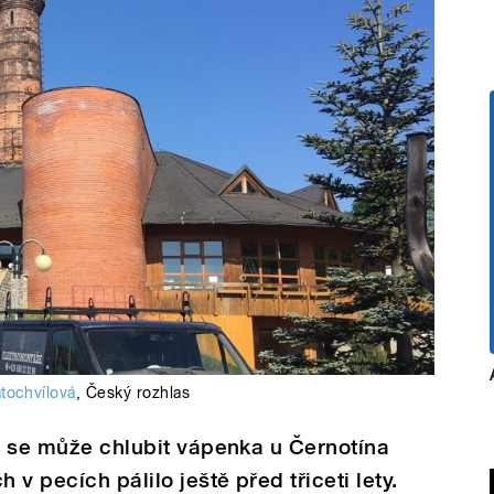
tochvílová
,
Český rozhlas
cí se může chlubit vápenka u Černotína
 v pecích pálilo ještě před třiceti lety.