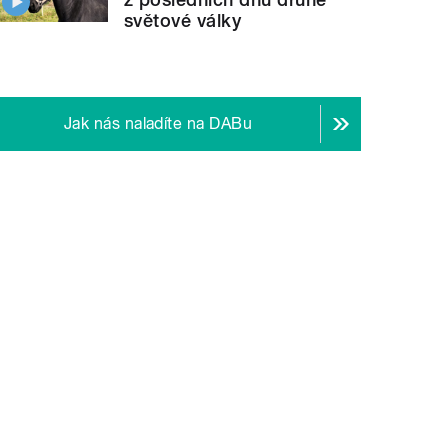
světové války
Jak nás naladíte na DABu