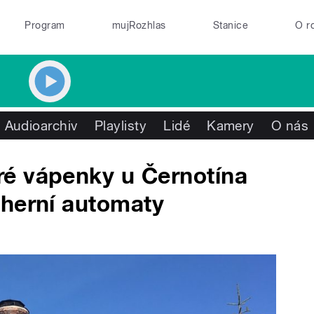
Program
mujRozhlas
Stanice
O r
Audioarchiv
Playlisty
Lidé
Kamery
O nás
é vápenky u Černotína
ýherní automaty