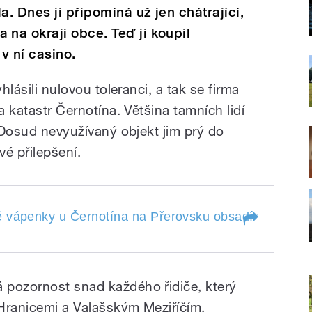
. Dnes ji připomíná už jen chátrající,
na okraji obce. Teď ji koupil
v ní casino.
hlásili nulovou toleranci, a tak se firma
a katastr Černotína. Většina tamních lidí
. Dosud nevyužívaný objekt jim prý do
é přilepšení.
ápenky u Černotína na Přerovsku
 vápenky u Černotína na Přerovsku obsadí výherní
a
aré vápenky u
automaty
ku obsadí výherní
 pozornost snad každého řidiče, který
 Hranicemi a Valašským Meziříčím.