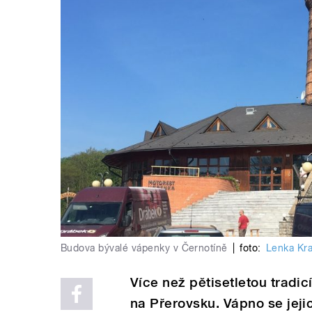
Budova bývalé vápenky v Černotíně
|
foto:
Lenka Kra
Více než pětisetletou tradi
na Přerovsku. Vápno se jejich