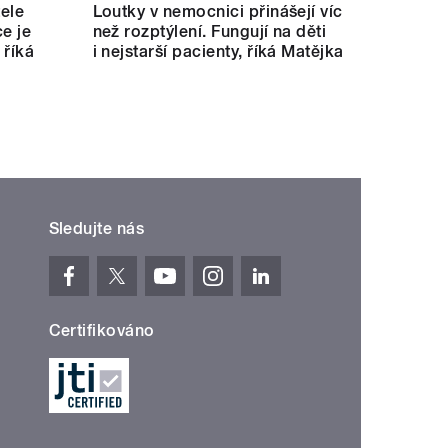
tele
Loutky v nemocnici přinášejí víc
e je
než rozptýlení. Fungují na děti
 říká
i nejstarší pacienty, říká Matějka
Sledujte nás
Certifikováno