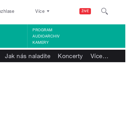
ozhlase
Více
ŽIVĚ
PROGRAM
AUDIOARCHIV
KAMERY
Jak nás naladíte
Koncerty
Více
…