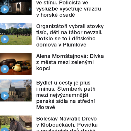
ve stínu. Policista ve
výslužbě vyšetřuje vraždu
v horské osadě
Organizátoři vybrali stovky
tisíc, děti na tábor nevzali.
Dotklo se to i dětského
domova v Plumlově
Alena Mornštajnová: Dívka
z města mezi zelenými
kopci
Bydlet u cesty je plus
i mínus. Šternberk patří
Opuštěnou budovu staré vápenk
utomaty
" style="">
mezi nejvýznamnější
panská sídla na střední
Moravě
Boleslav Navrátil: Dřevo
v Kloboučkách. Povídka
z posledních dnů druhé