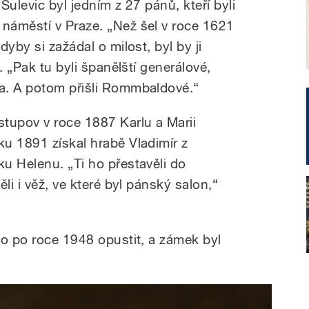
Sulevic byl jedním z 27 pánů, kteří byli
náměstí v Praze. „Než šel v roce 1621
yby si zažádal o milost, byl by ji
. „Pak tu byli španělští generálové,
a. A potom přišli Rommbaldové.“
upov v roce 1887 Karlu a Marii
u 1891 získal hrabě Vladimír z
u Helenu. „Ti ho přestavěli do
li i věž, ve které byl pánský salon,“
lo po roce 1948 opustit, a zámek byl