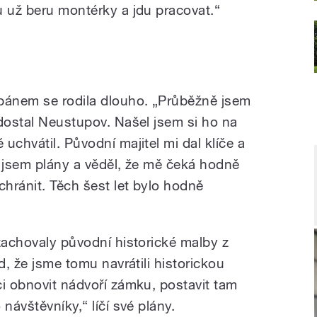
u už beru montérky a jdu pracovat.“
ánem se rodila dlouho. „Průběžně jsem
 dostal Neustupov. Našel jsem si ho na
uchvátil. Původní majitel mi dal klíče a
al jsem plány a věděl, že mě čeká hodně
chránit. Těch šest let bylo hodně
zachovaly původní historické malby z
d, že jsme tomu navrátili historickou
ci obnovit nádvoří zámku, postavit tam
návštěvníky,“ líčí své plány.