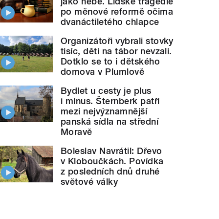
jako nebe. Lidské tragédie
po měnové reformě očima
dvanáctiletého chlapce
Organizátoři vybrali stovky
tisíc, děti na tábor nevzali.
Dotklo se to i dětského
domova v Plumlově
Bydlet u cesty je plus
i mínus. Šternberk patří
mezi nejvýznamnější
panská sídla na střední
Moravě
Boleslav Navrátil: Dřevo
v Kloboučkách. Povídka
z posledních dnů druhé
světové války