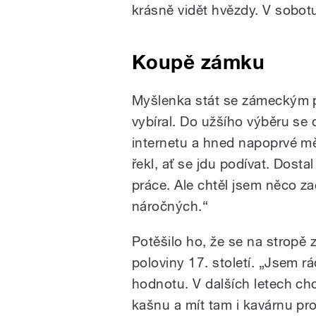
krásně vidět hvězdy. V sobot
Koupě zámku
Myšlenka stát se zámeckým p
vybíral. Do užšího výběru se
internetu a hned napoprvé mě 
řekl, ať se jdu podívat. Dost
práce. Ale chtěl jsem něco za
náročných.“
Potěšilo ho, že se na stropě 
poloviny 17. století. „Jsem rá
hodnotu. V dalších letech ch
kašnu a mít tam i kavárnu pro 