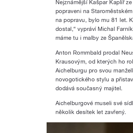
Nejznámější Kašpar Kaplíř ze 
popraveni na Staroměstském 
na popravu, bylo mu 81 let. Kd
dostal,“ vypráví Michal Farník
máme tu i malby ze Španělsk
Anton Rommbald prodal Neust
Krausovým, od kterých ho rok
Aichelburgu pro svou manželk
novogotického stylu a přistavě
dodává současný majitel.
Aichelburgové museli své síd
několik desítek let zavřený.