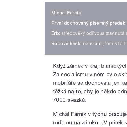
Michal Farník
První dochovaný písemný předek:
Erb:
středověký odřivous (zavinutá st
Rodové heslo na erbu:
„fortes fort
Když zámek v kraji blanických
Za socialismu v něm bylo skl
mobiliáře se dochovala jen k
těžká na to, aby je někdo od
7000 svazků.
Michal Farník v týdnu pracuje
rodinou na zámku. „V pátek s