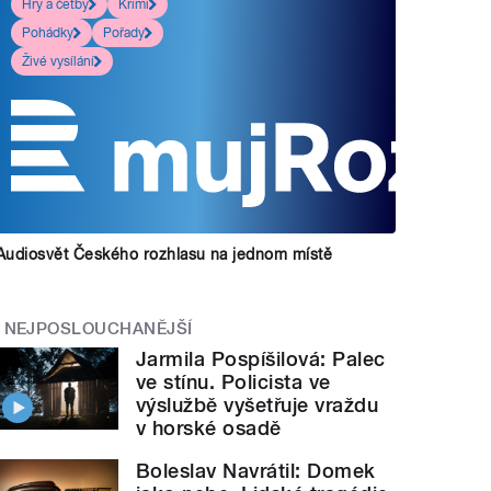
Hry a četby
Krimi
Pohádky
Pořady
Živé vysílání
Audiosvět Českého rozhlasu na jednom místě
NEJPOSLOUCHANĚJŠÍ
Jarmila Pospíšilová: Palec
ve stínu. Policista ve
výslužbě vyšetřuje vraždu
v horské osadě
Boleslav Navrátil: Domek