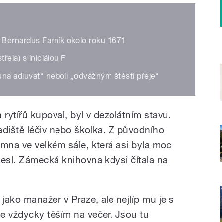
Bernardus Farník okolo roku 1671
řela) s iniciálou F
una adiuvat“ neboli „odvážným štěstí přeje“
 rytířů kupoval, byl v dezolátním stavu.
adiště léčiv nebo školka. Z původního
amna ve velkém sále, která asi byla moc
nesl. Zámecká knihovna kdysi čítala na
 jako manažer v Praze, ale nejlíp mu je s
e vždycky těším na večer. Jsou tu