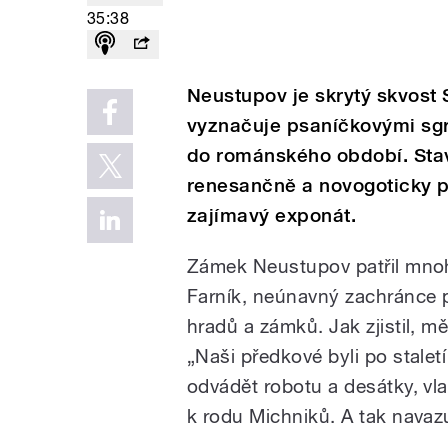
35:38
Neustupov je skrytý skvost
vyznačuje psaníčkovými sgr
do románského období. Sta
renesančně a novogoticky p
zajímavý exponát.
Zámek Neustupov patřil mnoh
Farník, neúnavný zachránce p
hradů a zámků. Jak zjistil, m
„Naši předkové byli po stalet
odvádět robotu a desátky, vla
k rodu Michniků. A tak navaz