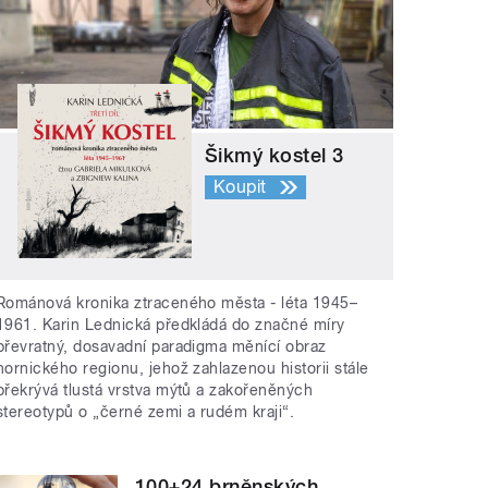
Šikmý kostel 3
Koupit
Románová kronika ztraceného města - léta 1945–
1961. Karin Lednická předkládá do značné míry
převratný, dosavadní paradigma měnící obraz
hornického regionu, jehož zahlazenou historii stále
překrývá tlustá vrstva mýtů a zakořeněných
stereotypů o „černé zemi a rudém kraji“.
100+24 brněnských