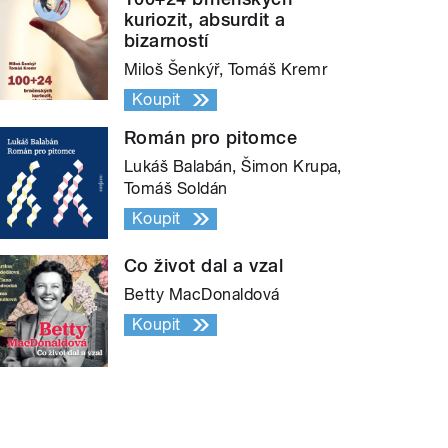
kuriozit, absurdit a
bizarností
Miloš Šenkýř, Tomáš Kremr
Koupit
Román pro pitomce
Lukáš Balabán, Šimon Krupa,
Tomáš Soldán
Koupit
Co život dal a vzal
Betty MacDonaldová
Koupit