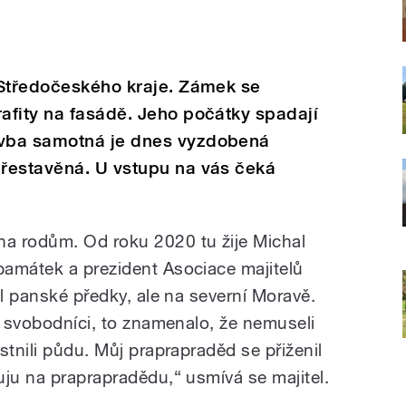
 Středočeského kraje. Zámek se
afity na fasádě. Jeho počátky spadají
vba samotná je dnes vyzdobená
řestavěná. U vstupu na vás čeká
a rodům. Od roku 2020 tu žije Michal
amátek a prezident Asociace majitelů
ěl panské předky, ale na severní Moravě.
í svobodníci, to znamenalo, že nemuseli
stnili půdu. Můj praprapraděd se přiženil
uju na praprapradědu,“ usmívá se majitel.