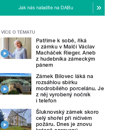
Jak nás naladíte na DABu
VÍCE O TÉMATU
Patříme k sobě, říká
o zámku v Malči Václav
Macháček Rieger. Aneb
z hudebníka zámeckým
pánem
Zámek Bílovec láká na
rozsáhlou sbírku
modrobílého porcelánu. Je
z něj vyrobený nočník
i telefon
Šluknovský zámek skoro
celý shořel při ničivém
požáru. Dnes je znovu