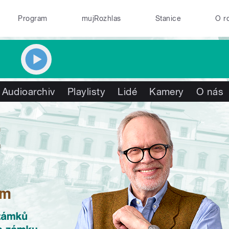
Program
mujRozhlas
Stanice
O r
Audioarchiv
Playlisty
Lidé
Kamery
O nás