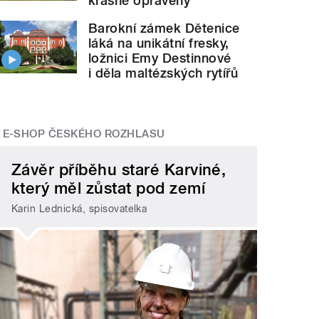
krásně opravený
Barokní zámek Dětenice
láká na unikátní fresky,
ložnici Emy Destinnové
i děla maltézských rytířů
E-SHOP ČESKÉHO ROZHLASU
Závěr příběhu staré Karviné,
který měl zůstat pod zemí
Karin Lednická, spisovatelka