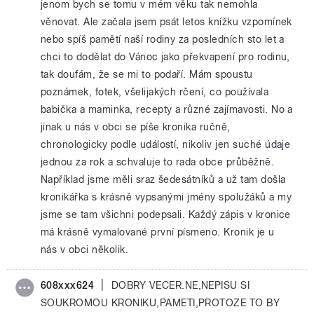
jenom bych se tomu v mém věku tak nemohla
věnovat. Ale začala jsem psát letos knížku vzpomínek
nebo spíš pamětí naší rodiny za posledních sto let a
chci to dodělat do Vánoc jako překvapení pro rodinu,
tak doufám, že se mi to podaří. Mám spoustu
poznámek, fotek, všelijakých rčení, co používala
babička a maminka, recepty a různé zajímavosti. No a
jinak u nás v obci se píše kronika ručně,
chronologicky podle událostí, nikoliv jen suché údaje
jednou za rok a schvaluje to rada obce průběžně.
Například jsme měli sraz šedesátníků a už tam došla
kronikářka s krásně vypsanými jmény spolužáků a my
jsme se tam všichni podepsali. Každý zápis v kronice
má krásně vymalované první písmeno. Kronik je u
nás v obci několik.
|
608xxx624
DOBRY VECER.NE,NEPISU SI
SOUKROMOU KRONIKU,PAMETI,PROTOZE TO BY