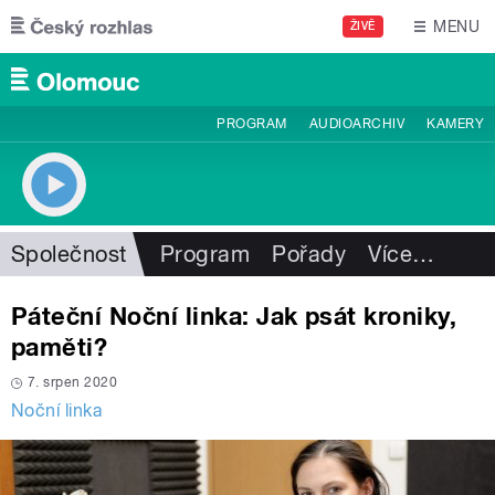
Přejít k hlavnímu obsahu
MENU
ŽIVĚ
PROGRAM
AUDIOARCHIV
KAMERY
Společnost
Program
Pořady
Více
…
Páteční Noční linka: Jak psát kroniky,
paměti?
7. srpen 2020
Noční linka