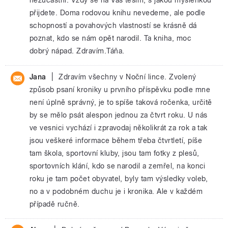
přijdete. Doma rodovou knihu nevedeme, ale podle
schopností a povahových vlastností se krásně dá
poznat, kdo se nám opět narodil. Ta kniha, moc
dobrý nápad. Zdravím.Táňa.
|
Jana
Zdravím všechny v Noční lince. Zvolený
způsob psaní kroniky u prvního příspěvku podle mne
není úplně správný, je to spíše taková ročenka, určitě
by se mělo psát alespon jednou za čtvrt roku. U nás
ve vesnici vychází i zpravodaj několikrát za rok a tak
jsou veškeré informace během třeba čtvrtletí, píše
tam škola, sportovní kluby, jsou tam fotky z plesů,
sportovních klání, kdo se narodil a zemřel, na konci
roku je tam počet obyvatel, byly tam výsledky voleb,
no a v podobném duchu je i kronika. Ale v každém
případě ručně.