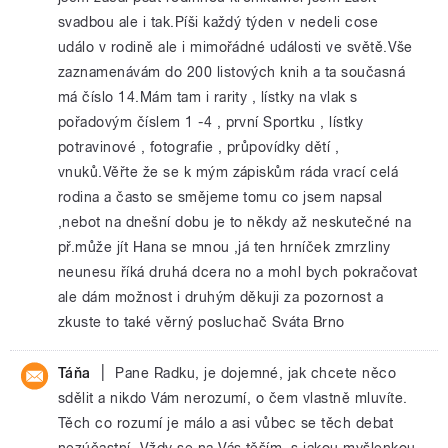
svadbou ale i tak.Píši každý týden v nedeli cose
událo v rodině ale i mimořádné události ve světě.Vše
zaznamenávám do 200 listových knih a ta současná
má číslo 14.Mám tam i rarity , lístky na vlak s
pořadovým číslem 1 -4 , první Sportku , lístky
potravinové , fotografie , průpovídky dětí ,
vnuků.Věřte že se k mým zápiskům ráda vrací celá
rodina a často se smějeme tomu co jsem napsal
,nebot na dnešní dobu je to někdy až neskutečné na
př.může jít Hana se mnou ,já ten hrníček zmrzliny
neunesu říká druhá dcera no a mohl bych pokračovat
ale dám možnost i druhým děkuji za pozornost a
zkuste to také věrný posluchač Sváta Brno
|
Táňa
Pane Radku, je dojemné, jak chcete něco
sdělit a nikdo Vám nerozumí, o čem vlastně mluvíte.
Těch co rozumí je málo a asi vůbec se těch debat
nezúčastní. Vždy se na Vás těším, s jakou myšlenkou