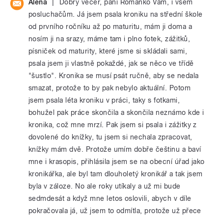
|
Alena
Dobrý večer, paní Romanko Vám, i všem
posluchačům. Já jsem psala kroniku na střední škole
od prvního ročníku až po maturitu, mám ji doma a
nosím ji na srazy, máme tam i plno fotek, zážitků,
písniček od maturity, které jsme si skládali sami,
psala jsem ji vlastně pokaždé, jak se něco ve třídě
"šustlo". Kronika se musí psát ručně, aby se nedala
smazat, protože to by pak nebylo aktuální. Potom
jsem psala léta kroniku v práci, taky s fotkami,
bohužel pak práce skončila a skončila neznámo kde i
kronika, což mne mrzí. Pak jsem si psala i zážitky z
dovolené do knížky, tu jsem si nechala zpracovat,
knížky mám dvě. Protože umím dobře češtinu a baví
mne i krasopis, přihlásila jsem se na obecní úřad jako
kronikářka, ale byl tam dlouholetý kronikář a tak jsem
byla v záloze. No ale roky utíkaly a už mi bude
sedmdesát a když mne letos oslovili, abych v díle
pokračovala já, už jsem to odmítla, protože už přece