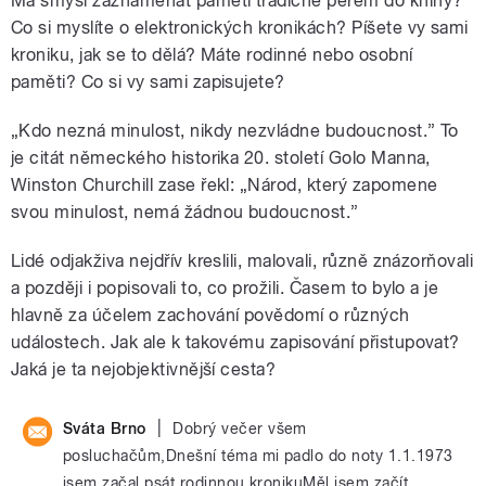
Má smysl zaznamenat paměti tradičně perem do knihy?
Co si myslíte o elektronických kronikách? Píšete vy sami
kroniku, jak se to dělá? Máte rodinné nebo osobní
paměti? Co si vy sami zapisujete?
„Kdo nezná minulost, nikdy nezvládne budoucnost.” To
je citát německého historika 20. století Golo Manna,
Winston Churchill zase řekl: „Národ, který zapomene
svou minulost, nemá žádnou budoucnost.”
Lidé odjakživa nejdřív kreslili, malovali, různě znázorňovali
a později i popisovali to, co prožili. Časem to bylo a je
hlavně za účelem zachování povědomí o různých
událostech. Jak ale k takovému zapisování přistupovat?
Jaká je ta nejobjektivnější cesta?
|
Sváta Brno
Dobrý večer všem
posluchačům,Dnešní téma mi padlo do noty 1.1.1973
jsem začal psát rodinnou kronikuMěl jsem začít