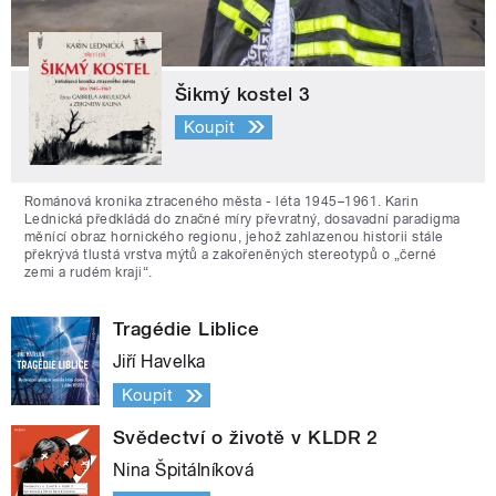
Šikmý kostel 3
Koupit
Románová kronika ztraceného města - léta 1945–1961. Karin
Lednická předkládá do značné míry převratný, dosavadní paradigma
měnící obraz hornického regionu, jehož zahlazenou historii stále
překrývá tlustá vrstva mýtů a zakořeněných stereotypů o „černé
zemi a rudém kraji“.
Tragédie Liblice
Jiří Havelka
Koupit
Svědectví o životě v KLDR 2
Nina Špitálníková