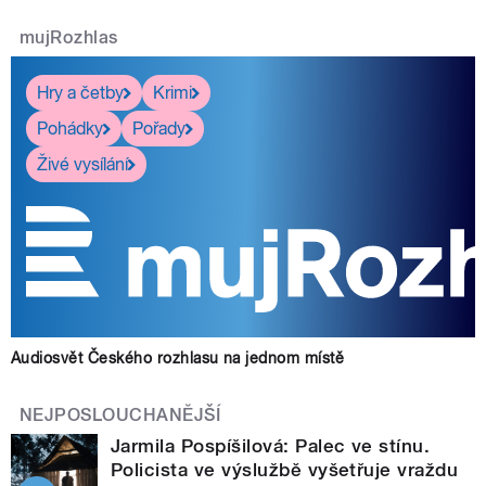
mujRozhlas
Hry a četby
Krimi
Pohádky
Pořady
Živé vysílání
Audiosvět Českého rozhlasu na jednom místě
NEJPOSLOUCHANĚJŠÍ
Jarmila Pospíšilová: Palec ve stínu.
Policista ve výslužbě vyšetřuje vraždu