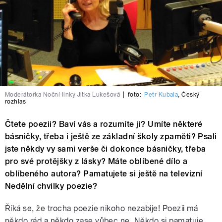
Moderátorka Noční linky Jitka Lukešová
|
foto:
Petr Kubala
,
Český
rozhlas
Čtete poezii? Baví vás a rozumíte ji? Umíte některé
básničky, třeba i ještě ze základní školy zpaměti? Psali
jste někdy vy sami verše či dokonce básničky, třeba
pro své protějšky z lásky? Máte oblíbené dílo a
oblíbeného autora? Pamatujete si ještě na televizní
Nedělní chvilky poezie?
Říká se, že trocha poezie nikoho nezabije! Poezii má
někdo rád a někdo zase vůbec ne. Někdo si pamatuje