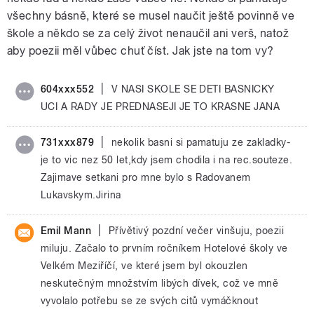
všechny básně, které se musel naučit ještě povinně ve
škole a někdo se za celý život nenaučil ani verš, natož
aby poezii měl vůbec chuť číst. Jak jste na tom vy?
|
604xxx552
V NASI SKOLE SE DETI BASNICKY
UCI A RADY JE PREDNASEJI JE TO KRASNE JANA
|
731xxx879
nekolik basni si pamatuju ze zakladky-
je to vic nez 50 let,kdy jsem chodila i na rec.souteze.
Zajimave setkani pro mne bylo s Radovanem
Lukavskym.Jirina
|
Emil Mann
Přívětivý pozdní večer vinšuju, poezii
miluju. Začalo to prvním ročníkem Hotelové školy ve
Velkém Meziříčí, ve které jsem byl okouzlen
neskutečným množstvím libých dívek, což ve mně
vyvolalo potřebu se ze svých citů vymáčknout