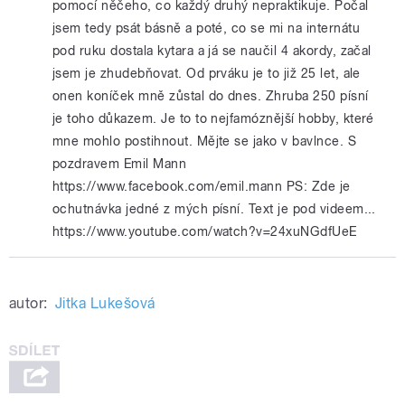
pomocí něčeho, co každý druhý nepraktikuje. Počal
jsem tedy psát básně a poté, co se mi na internátu
pod ruku dostala kytara a já se naučil 4 akordy, začal
jsem je zhudebňovat. Od prváku je to již 25 let, ale
onen koníček mně zůstal do dnes. Zhruba 250 písní
je toho důkazem. Je to to nejfamóznější hobby, které
mne mohlo postihnout. Mějte se jako v bavlnce. S
pozdravem Emil Mann
https://www.facebook.com/emil.mann PS: Zde je
ochutnávka jedné z mých písní. Text je pod videem...
https://www.youtube.com/watch?v=24xuNGdfUeE
autor:
Jitka Lukešová