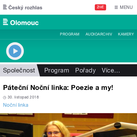
Přejít k hlavnímu obsahu
MENU
ŽIVĚ
PROGRAM
AUDIOARCHIV
KAMERY
Společnost
Program
Pořady
Více
…
Páteční Noční linka: Poezie a my!
30. listopad 2018
Noční linka