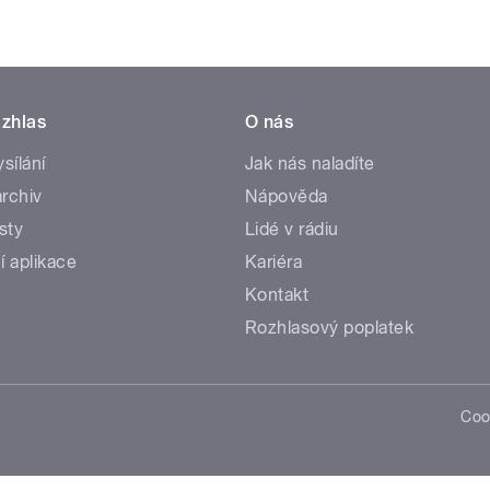
zhlas
O nás
ysílání
Jak nás naladíte
rchiv
Nápověda
sty
Lidé v rádiu
í aplikace
Kariéra
Kontakt
Rozhlasový poplatek
Coo