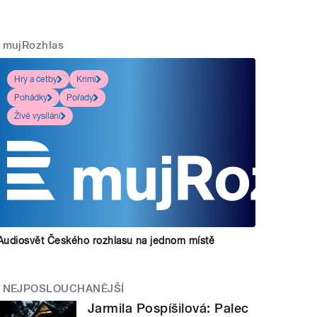
mujRozhlas
Hry a četby
Krimi
Pohádky
Pořady
Živé vysílání
Audiosvět Českého rozhlasu na jednom místě
NEJPOSLOUCHANĚJŠÍ
Jarmila Pospíšilová: Palec