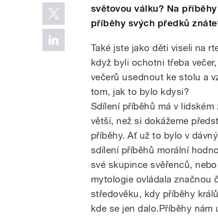
světovou válku? Na příběhy
příběhy svých předků znáte
Také jste jako děti viseli na
když byli ochotni třeba veče
večerů usednout ke stolu a v
tom, jak to bylo kdysi?
Sdílení příběhů má v lidské
větší, než si dokážeme předs
příběhy. Ať už to bylo v dáv
sdílení příběhů morální hodn
své skupince svěřenců, nebo 
mytologie ovládala značnou č
středověku, kdy příběhy králů
kde se jen dalo.Příběhy nám 