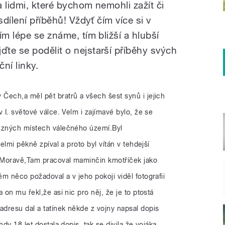
 lidmi, které bychom nemohli zažít či
sdílení příběhů! Vždyť čím více si v
ím lépe se známe, tím bližší a hlubší
te se podělit o nejstarší příběhy svých
ní linky.
ý Čech,a měl pět bratrů a všech šest synů i jejich
 I. světové válce. Velm i zajímavé bylo, že se
různých místech válečného území.Byl
velmi pěkně zpíval a proto byl vítán v tehdejší
 Moravě,Tam pracoval maminčin kmotříček jako
m něco požadoval a v jeho pokoji viděl fotografii
 on mu řekl,že asi nic pro něj, že je to ptostá
dresu dal a tatínek někde z vojny napsal dopis
hdy 18 let dostala dopis, tak se divila,že vojáka