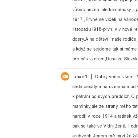
vůbec nezná ,ale kamarádky ji 
1917 ,Prvně se viděli na Vánoce 
listopadu1918-prvni v v nové rep
dcery,A na dětsví i naše rodiče
a když se sejdeme tak si máme 
pro nás vzorem,Dana ze Slezsk
|
..mail 1
Dobrý večer všem i 
sedmdesátým narozeninám od vn
k pátrání po svých předcích.O 
maminky,ale ze strany mého tat
narodil v roce 1914 a tatínek vž
pak se také ve Vídni ženil. Ho
archvech.Jenom mě mrzí,že žád