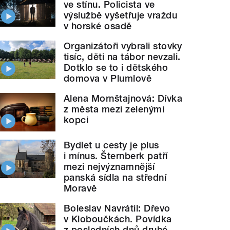
ve stínu. Policista ve
výslužbě vyšetřuje vraždu
v horské osadě
Organizátoři vybrali stovky
tisíc, děti na tábor nevzali.
Dotklo se to i dětského
domova v Plumlově
Alena Mornštajnová: Dívka
z města mezi zelenými
kopci
Bydlet u cesty je plus
i mínus. Šternberk patří
mezi nejvýznamnější
panská sídla na střední
Moravě
Boleslav Navrátil: Dřevo
v Kloboučkách. Povídka
z posledních dnů druhé