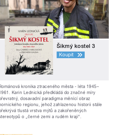
Šikmý kostel 3
Koupit
Románová kronika ztraceného města - léta 1945–
1961. Karin Lednická předkládá do značné míry
převratný, dosavadní paradigma měnící obraz
hornického regionu, jehož zahlazenou historii stále
překrývá tlustá vrstva mýtů a zakořeněných
stereotypů o „černé zemi a rudém kraji“.