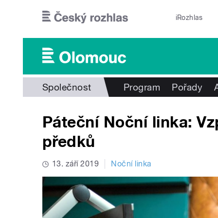
Přejít k hlavnímu obsahu
iRozhlas
Společnost
Program
Pořady
Páteční Noční linka: V
předků
13. září 2019
Noční linka