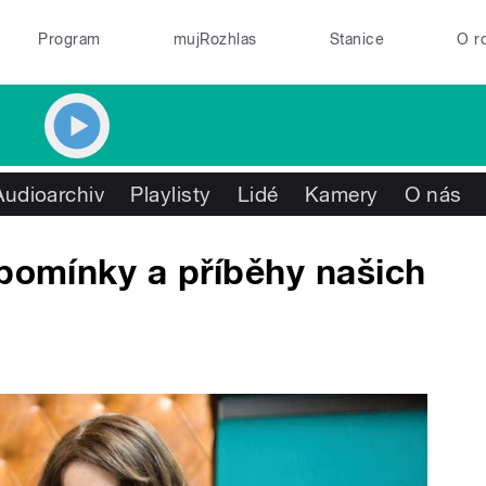
Program
mujRozhlas
Stanice
O r
Audioarchiv
Playlisty
Lidé
Kamery
O nás
zpomínky a příběhy našich