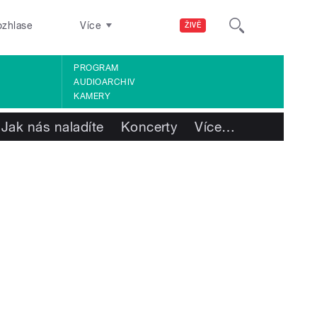
ozhlase
Více
ŽIVĚ
PROGRAM
AUDIOARCHIV
KAMERY
Jak nás naladíte
Koncerty
Více
…