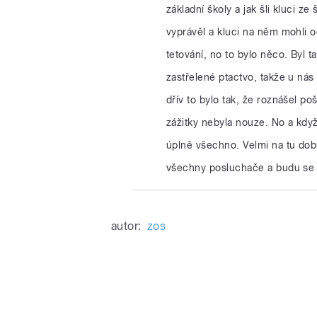
základní školy a jak šli kluci ze
vyprávěl a kluci na něm mohli oč
tetování, no to bylo něco. Byl t
zastřelené ptactvo, takže u nás
dřív to bylo tak, že roznášel po
zážitky nebyla nouze. No a když
úplně všechno. Velmi na tu dob
všechny posluchače a budu se tě
autor:
zos