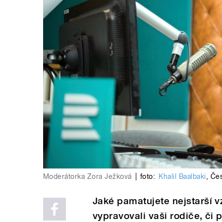
Moderátorka Zora Ježková
|
foto:
Khalil Baalbaki
,
Čes
Jaké pamatujete nejstarší 
vypravovali vaši rodiče, či 