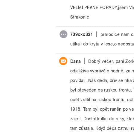
VELMI PĚKNÉ POŘADY,jsem Vaší
Strakonic
|
739xxx331
prarodice nam ca
utikali do krytu v lese,o nedost
|
Dana
Dobrý večer, paní Zork
odjakživa vyprávělo hodně, za m
povídali. Náš děda, dřív se řík
byl převeden na ruskou frontu.
opět vrátil na ruskou frontu, od
1918. Tam byl opět raněn po vel
zajetí. Dostal kulku do ruky, k
tam zůstala. Když děda zatnul ru