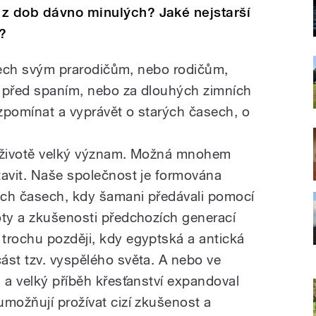
 z dob dávno minulých? Jaké nejstarší
?
 rtech svým prarodičům, nebo rodičům,
r, před spaním, nebo za dlouhých zimních
zpomínat a vyprávět o starých časech, o
m životě velký význam. Možná mnohem
tavit. Naše společnost je formována
ných časech, kdy šamani předávali pomocí
oty a zkušenosti předchozích generací
trochu později, kdy egyptská a antická
ást tzv. vyspělého světa. A nebo ve
 a velký příběh křesťanství expandoval
umožňují prožívat cizí zkušenost a