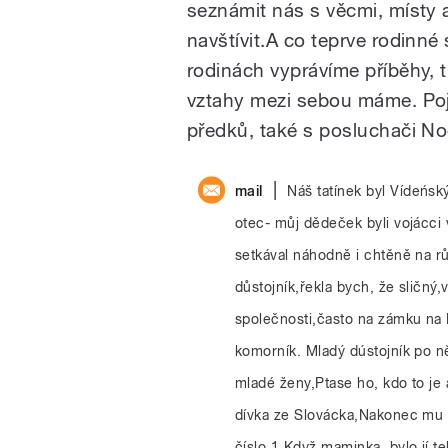
seznámit nás s věcmi, místy a
navštívit.A co teprve rodinné 
rodinách vyprávíme příběhy, t
vztahy mezi sebou máme. Pojď
předků, také s posluchači Noč
|
mail
Náš tatínek byl Vídeńsk
otec- můj dědeček byli vojácci v
setkával náhodně i chtěně na 
důstojník,řekla bych, že sličný,
společnosti,často na zámku na
komorník. Mladý dústojník po ně
mladé ženy,Ptase ho, kdo to je a
dívka ze Slovácka,Nakonec mu a
číslo 1,Když maminka, bylo jí te