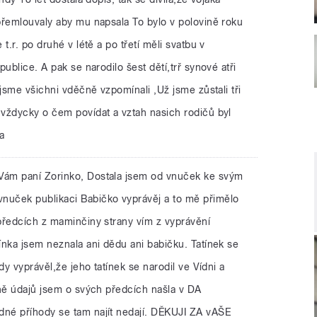
přemlouvaly aby mu napsala To bylo v polovině roku
t.r. po druhé v létě a po třetí měli svatbu v
ublice. A pak se narodilo šest dětí,trř synové atři
 jsme všichni vděčně vzpomínali ,Už jsme zůstali tři
vždycky o čem povídat a vztah nasich rodičů byl
a
Vám paní Zorinko, Dostala jsem od vnuček ke svým
uček publikaci Babičko vyprávěj a to mě přimělo
předcích z maminčiny strany vím z vyprávění
ínka jsem neznala ani dědu ani babičku. Tatínek se
dy vyprávěl,že jeho tatínek se narodil ve Vídni a
dně údajů jsem o svých předcích našla v DA
né příhody se tam najít nedají. DĚKUJI ZA vAŠE