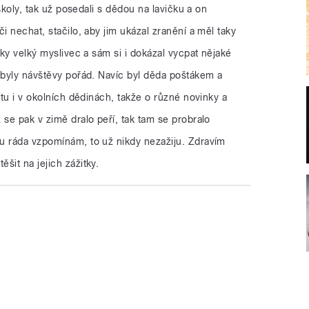
 školy, tak už posedali s dědou na lavičku a on
i nechat, stačilo, aby jim ukázal zranění a měl taky
aky velký myslivec a sám si i dokázal vycpat nějaké
 byly návštěvy pořád. Navíc byl děda poštákem a
štu i v okolních dědinách, takže o různé novinky a
 se pak v zimě dralo peří, tak tam se probralo
u ráda vzpomínám, to už nikdy nezažiju. Zdravím
šit na jejich zážitky.