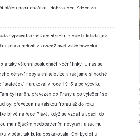
 stálou posluchačkou. dobrou noc Zdena ze
sto vypraveli o velikem strachu z naletu letadel,jak
atku jidla.o radosti z konce2.svet valky.bozenka
o a taky všichni posluchači Noční linky. U nás se
ého dětství nebyla ani televize a tak jsme si hodně
alo "stařeček" narukoval v roce 1915 a po výcviku
 Tam byl raněn, převezen do Prahy a po vyléčení se
tud byl převezen na italskou frontu až do roku
ké bitvě na řece Piavě, když se vzdali a upadli do
terou mu nějakým nedopatřením nevytáhli a tak mu
ku v pěst, tak kulka poskakovala. Oni bydleli u