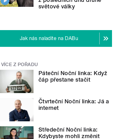
světové války
Jak nás naladíte na DABu
VÍCE Z POŘADU
Páteční Noční linka: Když
čáp přestane stačit
Čtvrteční Noční linka: Já a
internet
Středeční Noční linka:
Kdybyste mohli změnit