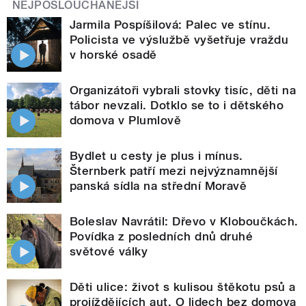
NEJPOSLOUCHANĚJŠÍ
Jarmila Pospíšilová: Palec ve stínu.
Policista ve výslužbě vyšetřuje vraždu
v horské osadě
Organizátoři vybrali stovky tisíc, děti na
tábor nevzali. Dotklo se to i dětského
domova v Plumlově
Bydlet u cesty je plus i mínus.
Šternberk patří mezi nejvýznamnější
panská sídla na střední Moravě
Boleslav Navrátil: Dřevo v Kloboučkách.
Povídka z posledních dnů druhé
světové války
Děti ulice: život s kulisou štěkotu psů a
projíždějících aut. O lidech bez domova