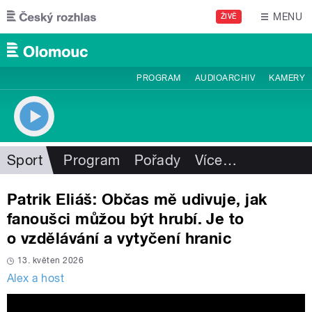
Přejít k hlavnímu obsahu
MENU
ŽIVĚ
PROGRAM
AUDIOARCHIV
KAMERY
Sport
Program
Pořady
Více
…
Patrik Eliáš: Občas mě udivuje, jak
fanoušci můžou být hrubí. Je to
o vzdělávání a vytyčení hranic
13. květen 2026
Alex a host