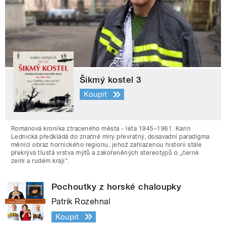
Šikmý kostel 3
Koupit
Románová kronika ztraceného města - léta 1945–1961. Karin
Lednická předkládá do značné míry převratný, dosavadní paradigma
měnící obraz hornického regionu, jehož zahlazenou historii stále
překrývá tlustá vrstva mýtů a zakořeněných stereotypů o „černé
zemi a rudém kraji“.
Pochoutky z horské chaloupky
Patrik Rozehnal
Koupit