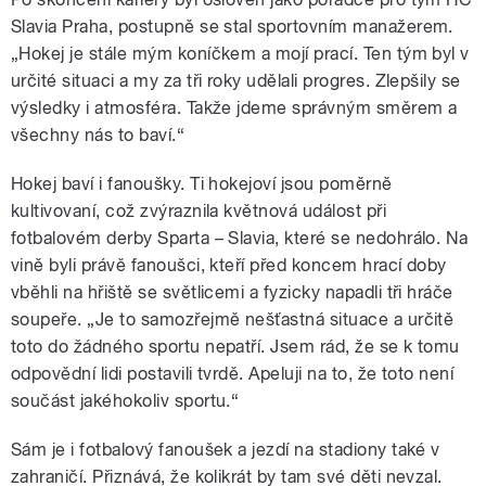
Slavia Praha, postupně se stal sportovním manažerem.
„Hokej je stále mým koníčkem a mojí prací. Ten tým byl v
určité situaci a my za tři roky udělali progres. Zlepšily se
výsledky i atmosféra. Takže jdeme správným směrem a
všechny nás to baví.“
Hokej baví i fanoušky. Ti hokejoví jsou poměrně
kultivovaní, což zvýraznila květnová událost při
fotbalovém derby Sparta – Slavia, které se nedohrálo. Na
vině byli právě fanoušci, kteří před koncem hrací doby
vběhli na hřiště se světlicemi a fyzicky napadli tři hráče
soupeře. „Je to samozřejmě nešťastná situace a určitě
toto do žádného sportu nepatří. Jsem rád, že se k tomu
odpovědní lidi postavili tvrdě. Apeluji na to, že toto není
součást jakéhokoliv sportu.“
Sám je i fotbalový fanoušek a jezdí na stadiony také v
zahraničí. Přiznává, že kolikrát by tam své děti nevzal.