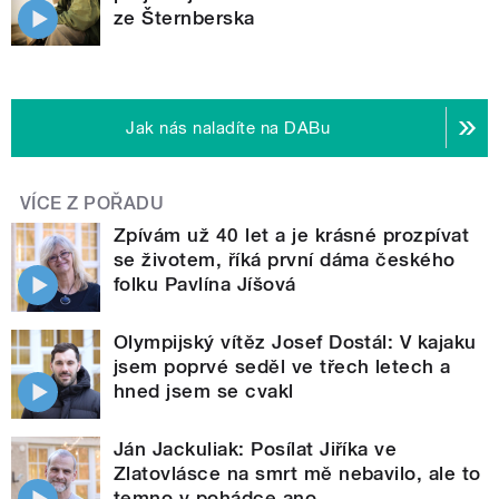
ze Šternberska
Jak nás naladíte na DABu
VÍCE Z POŘADU
Zpívám už 40 let a je krásné prozpívat
se životem, říká první dáma českého
folku Pavlína Jíšová
Olympijský vítěz Josef Dostál: V kajaku
jsem poprvé seděl ve třech letech a
hned jsem se cvakl
Ján Jackuliak: Posílat Jiříka ve
Zlatovlásce na smrt mě nebavilo, ale to
temno v pohádce ano