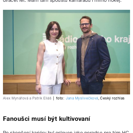
dvacet let. Mám tam spoustu kamarádů i mimo hokej.“
Alex Mynářová a Patrik Eliáš
|
foto:
Jana Myslivečková
,
Český rozhlas
Fanoušci musí být kultivovaní
Po skončení kariéry byl osloven jako poradce pro tým HC