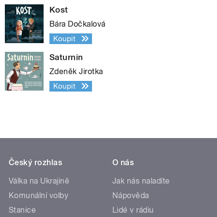
Kost
Bára Dočkalová
Koupit
Saturnin
Zdeněk Jirotka
Koupit
Český rozhlas
O nás
Válka na Ukrajině
Jak nás naladíte
Komunální volby
Nápověda
Stanice
Lidé v rádiu