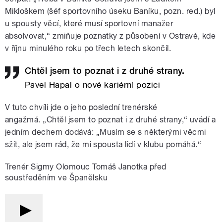
Mikloškem (šéf sportovního úseku Baníku, pozn. red.) byl
u spousty věcí, které musí sportovní manažer
absolvovat,“ zmiňuje poznatky z působení v Ostravě, kde
v říjnu minulého roku po třech letech skončil.
Chtěl jsem to poznat i z druhé strany.
Pavel Hapal o nové kariérní pozici
V tuto chvíli jde o jeho poslední trenérské
angažmá. „Chtěl jsem to poznat i z druhé strany,“ uvádí a
jedním dechem dodává: „Musím se s některými věcmi
sžít, ale jsem rád, že mi spousta lidí v klubu pomáhá.“
Trenér Sigmy Olomouc Tomáš Janotka před
soustředěním ve Španělsku