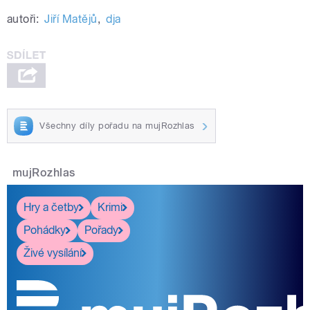
autoři:
Jiří Matějů
,
dja
Všechny díly pořadu na mujRozhlas
mujRozhlas
Hry a četby
Krimi
Pohádky
Pořady
Živé vysílání