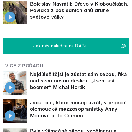
Boleslav Navrátil: Dřevo v Kloboučkách.
Povídka z posledních dnů druhé
světové války
Jak nás naladíte na DABu
VÍCE Z POŘADU
Nejdůležitější je zůstat sám sebou, říká
nad svou novou deskou „Jsem asi
boomer“ Michal Horák
Jsou role, které musejí uzrát, v případě
olomoucké mezzosopranistky Anny
Moriové je to Carmen
Byla výjimečně silnou, vzdělanou a