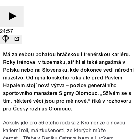
24:57
Má za sebou bohatou hráčskou i trenérskou kariéru.
Roky trénoval v tuzemsku, střihl si také angažmá v
Polsku nebo na Slovensku, kde dokonce vedl národní
mužstvo. Od října loňského roku ale před Pavlem
Hapalem stojí nová výzva – pozice generálního
sportovního manažera Sigmy Olomouc. „Sžívám se s
tím, některé věci jsou pro mě nové,“ říká v rozhovoru
pro Český rozhlas Olomouc.
Ačkoliv jde pro 56letého rodáka z Kroměříže o novou
kariérní roli, má zkušenosti, ze kterých může
čerpat.
„Třeba v Baníku Ostrava jsem s Luďkem