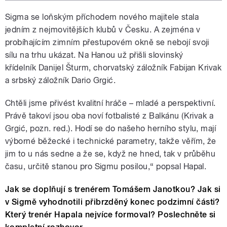
Sigma se loňským příchodem nového majitele stala
jedním z nejmovitějších klubů v Česku. A zejména v
probíhajícím zimním přestupovém okně se nebojí svoji
sílu na trhu ukázat.
Na Hanou už přišli slovinský
křídelník Danijel Šturm, chorvatský záložník Fabijan Krivak
a srbský záložník Dario Grgić.
Chtěli jsme přivést kvalitní hráče – mladé a perspektivní.
Právě takoví jsou oba noví fotbalisté z Balkánu (Krivak a
Grgić, pozn. red.). Hodí se do našeho herního stylu, mají
výborné běžecké i technické parametry, takže věřím, že
jim to u nás sedne a že se, když ne hned, tak v průběhu
času, určitě stanou pro Sigmu posilou,“ popsal Hapal.
Jak se doplňují s trenérem Tomášem Janotkou? Jak si
v Sigmě vyhodnotili
přibrzděný
konec podzimní části?
Který trenér Hapala nejvíce formoval? Poslechněte si