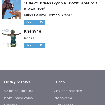
100+25 brněnských kuriozit, absurdit
a bizarností
Miloš Šenkýř, Tomáš Kremr
Koupit
Kněhyně
Kaczi
Koupit
Český rozhlas
O nás
Válka na Ukrajině
Jak nás naladíte
Komunální volby
Nápověda