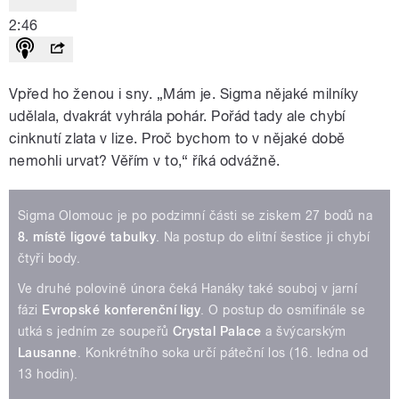
2:46
Vpřed ho ženou i sny. „Mám je. Sigma nějaké milníky
udělala, dvakrát vyhrála pohár. Pořád tady ale chybí
cinknutí zlata v lize. Proč bychom to v nějaké době
nemohli urvat? Věřím v to,“ říká odvážně.
Sigma Olomouc je po podzimní části se ziskem 27 bodů na
8. místě ligové tabulky
. Na postup do elitní šestice ji chybí
čtyři body.
Ve druhé polovině února čeká Hanáky také souboj v jarní
fázi
Evropské konferenční ligy
. O postup do osmifinále se
utká s jedním ze soupeřů
Crystal Palace
a švýcarským
Lausanne
. Konkrétního soka určí páteční los (16. ledna od
13 hodin).