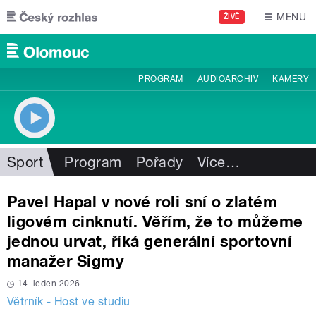
Přejít k hlavnímu obsahu
MENU
ŽIVĚ
PROGRAM
AUDIOARCHIV
KAMERY
Sport
Program
Pořady
Více
…
Pavel Hapal v nové roli sní o zlatém
ligovém cinknutí. Věřím, že to můžeme
jednou urvat, říká generální sportovní
manažer Sigmy
14. leden 2026
Větrník - Host ve studiu