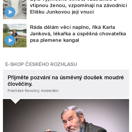
vtipnou ženou, vzpomínají na závodnici
Elišku Junkovou její vnuci
Ráda dělám věci naplno, říká Karla
Janková, lékařka a úspěšná chovatelka
psa plemene kangal
E-SHOP ČESKÉHO ROZHLASU
Přijměte pozvání na úsměvný doušek moudré
člověčiny.
František Novotný, moderátor