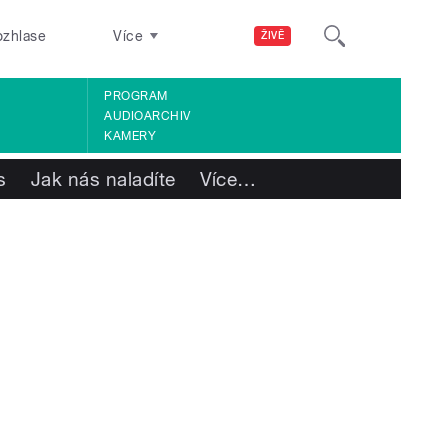
ozhlase
Více
ŽIVĚ
PROGRAM
AUDIOARCHIV
KAMERY
s
Jak nás naladíte
Více
…