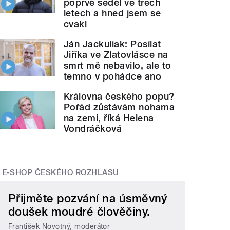
poprvé seděl ve třech
letech a hned jsem se
cvakl
Ján Jackuliak: Posílat
Jiříka ve Zlatovlásce na
smrt mě nebavilo, ale to
temno v pohádce ano
Královna českého popu?
Pořád zůstávám nohama
na zemi, říká Helena
Vondráčková
E-SHOP ČESKÉHO ROZHLASU
Přijměte pozvání na úsměvný
doušek moudré člověčiny.
František Novotný, moderátor