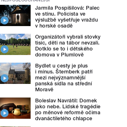
Jarmila Pospíšilová: Palec
ve stínu. Policista ve
výslužbě vyšetřuje vraždu
v horské osadě
Organizátoři vybrali stovky
tisíc, děti na tábor nevzali.
Dotklo se to i dětského
domova v Plumlově
Bydlet u cesty je plus
i mínus. Šternberk patří
mezi nejvýznamnější
panská sídla na střední
Moravě
Boleslav Navrátil: Domek
jako nebe. Lidské tragédie
po měnové reformě očima
dvanáctiletého chlapce