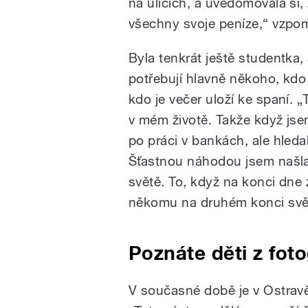
na ulicích, a uvědomovala si,
všechny svoje peníze,“ vzpo
Byla tenkrát ještě studentka, 
potřebují hlavně někoho, kdo 
kdo je večer uloží ke spaní. 
v mém životě. Takže když jsem
po práci v bankách, ale hleda
Šťastnou náhodou jsem našla 
světě. To, když na konci dne z
někomu na druhém konci světa
Poznáte děti z foto
V současné době je v Ostravě