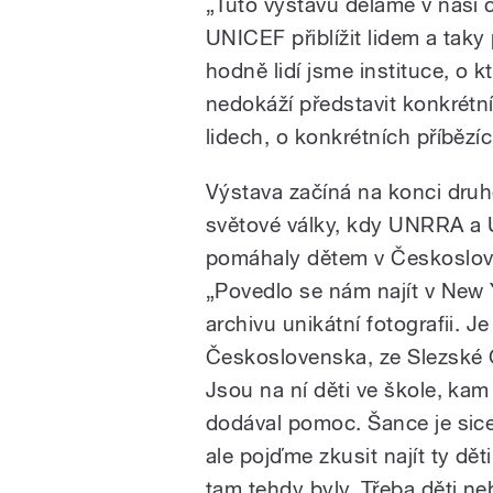
„Tuto výstavu děláme v naší č
UNICEF přiblížit lidem a taky
hodně lidí jsme instituce, o kt
nedokáží představit konkrétní
lidech, o konkrétních příbězíc
Výstava začíná na konci dru
světové války, kdy UNRRA a
pomáhaly dětem v Českoslo
„Povedlo se nám najít v New 
archivu unikátní fotografii. Je
Československa, ze Slezské 
Jsou na ní děti ve škole, k
dodával pomoc. Šance je sic
ale pojďme zkusit najít ty děti
tam tehdy byly. Třeba děti ne