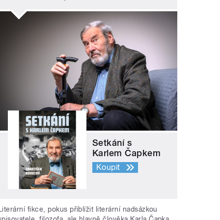
Setkání s
Karlem Čapkem
Koupit
Literární fikce, pokus přiblížit literární nadsázkou
spisovatele, filozofa, ale hlavně člověka Karla Čapka