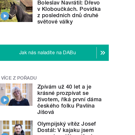
Boleslav Navrátil: Dřevo
v Kloboučkách. Povídka
z posledních dnů druhé
světové války
Jak nás naladíte na DABu
VÍCE Z POŘADU
Zpívám už 40 let a je
krásné prozpívat se
životem, říká první dáma
českého folku Pavlína
Jíšová
Olympijský vítěz Josef
Dostál: V kajaku jsem