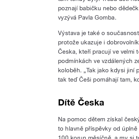
poznají babičku nebo dědečk
vyzývá Pavla Gomba.
Výstava je také o současnost
protože ukazuje i dobrovolník
Česka, kteří pracují ve velmi 
podmínkách ve vzdálených ze
koloběh. „Tak jako kdysi jiní
tak teď Češi pomáhají tam, kd
Dítě Česka
Na pomoc dětem získal český
to hlavně příspěvky od úplně o
100 korun měsíčně, a my si 