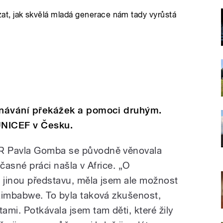
t, jak skvělá mladá generace nám tady vyrůstá
konávání překážek a pomoci druhým.
 UNICEF v Česku.
R Pavla Gomba se původně věnovala
učasné práci našla v Africe. „O
 jinou představu, měla jsem ale možnost
Zimbabwe. To byla taková zkušenost,
mi. Potkávala jsem tam děti, které žily