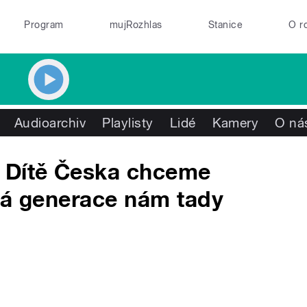
Program
mujRozhlas
Stanice
O r
Audioarchiv
Playlisty
Lidé
Kamery
O ná
 Dítě Česka chceme
dá generace nám tady