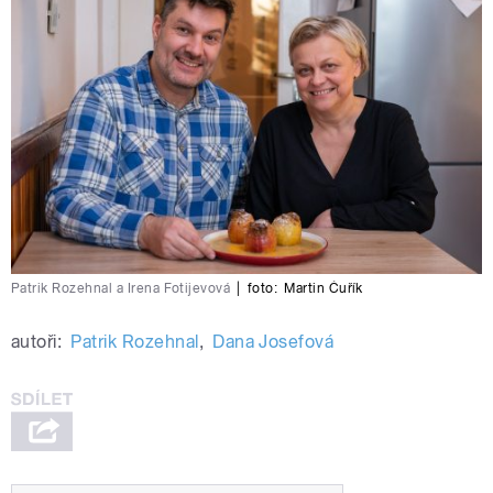
Patrik Rozehnal a Irena Fotijevová
|
foto:
Martin Čuřík
autoři:
Patrik Rozehnal
,
Dana Josefová