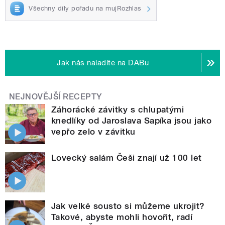
Všechny díly pořadu na mujRozhlas
Jak nás naladíte na DABu
NEJNOVĚJŠÍ RECEPTY
Záhorácké závitky s chlupatými
knedlíky od Jaroslava Sapíka jsou jako
vepřo zelo v závitku
Lovecký salám Češi znají už 100 let
Jak velké sousto si můžeme ukrojit?
Takové, abyste mohli hovořit, radí