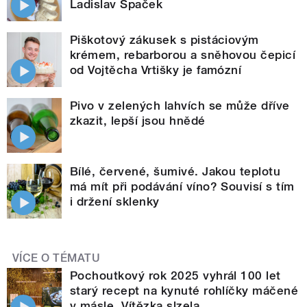
Ladislav Špaček
Piškotový zákusek s pistáciovým
krémem, rebarborou a sněhovou čepicí
od Vojtěcha Vrtišky je famózní
Pivo v zelených lahvích se může dříve
zkazit, lepší jsou hnědé
Bílé, červené, šumivé. Jakou teplotu
má mít při podávání víno? Souvisí s tím
i držení sklenky
VÍCE O TÉMATU
Pochoutkový rok 2025 vyhrál 100 let
starý recept na kynuté rohlíčky máčené
v másle. Vítězka slzela