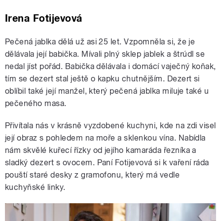
Irena Fotijevová
Pečená jablka dělá už asi 25 let. Vzpomněla si, že je
dělávala její babička. Mívali plný sklep jablek a štrúdl se
nedal jíst pořád. Babička dělávala i domácí vaječný koňak,
tím se dezert stal ještě o kapku chutnějším. Dezert si
oblíbil také její manžel, který pečená jablka miluje také u
pečeného masa.
Přivítala nás v krásně vyzdobené kuchyni, kde na zdi visel
její obraz s pohledem na moře a sklenkou vína. Nabídla
nám skvělé kuřecí řízky od jejího kamaráda řezníka a
sladký dezert s ovocem. Paní Fotijevová si k vaření ráda
pouští staré desky z gramofonu, který má vedle
kuchyňské linky.