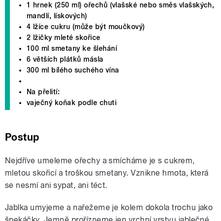
1 hrnek (250 ml) ořechů (vlašské nebo směs vlašských,
mandlí, lískových)
4 lžíce cukru (může být moučkový)
2 lžičky mleté skořice
100 ml smetany ke šlehání
6 větších plátků másla
300 ml bílého suchého vína
Na přelití:
vaječný koňak podle chuti
Postup
Nejdříve umeleme ořechy a smícháme je s cukrem,
mletou skořicí a troškou smetany. Vznikne hmota, která
se nesmí ani sypat, ani téct.
Jablka umyjeme a nařežeme je kolem dokola trochu jako
špekáčky. Jemně prořízneme jen vrchní vrstvu jablečné