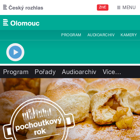
Přejít k hlavnímu obsahu
MENU
ŽIVĚ
PROGRAM
AUDIOARCHIV
KAMERY
Program
Pořady
Audioarchiv
Více
…