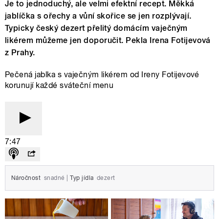
Je to jednoduchý, ale velmi efektní recept. Měkká
jablíčka s ořechy a vůní skořice se jen rozplývají.
Typicky český dezert přelitý domácím vaječným
likérem můžeme jen doporučit. Pekla Irena Fotijevová
z Prahy.
Pečená jablka s vaječným likérem od Ireny Fotijevové
korunují každé sváteční menu
7:47
Náročnost
snadné
|
Typ jídla
dezert