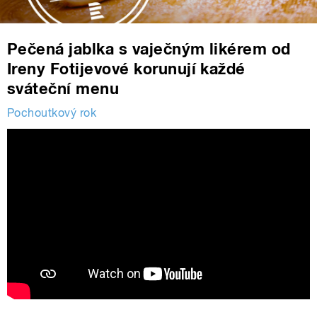
Pečená jablka s vaječným likérem od
Ireny Fotijevové korunují každé
sváteční menu
Pochoutkový rok