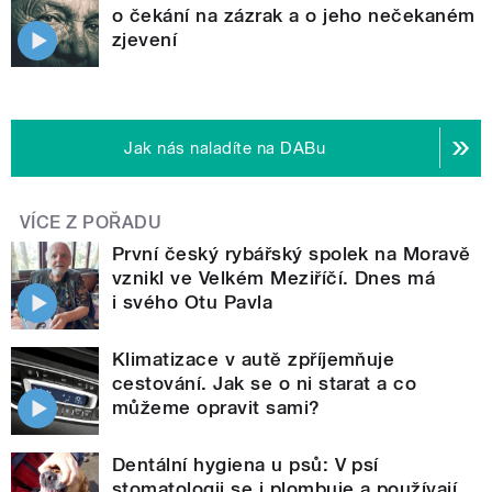
o čekání na zázrak a o jeho nečekaném
zjevení
Jak nás naladíte na DABu
VÍCE Z POŘADU
První český rybářský spolek na Moravě
vznikl ve Velkém Meziříčí. Dnes má
i svého Otu Pavla
Klimatizace v autě zpříjemňuje
cestování. Jak se o ni starat a co
můžeme opravit sami?
Dentální hygiena u psů: V psí
stomatologii se i plombuje a používají