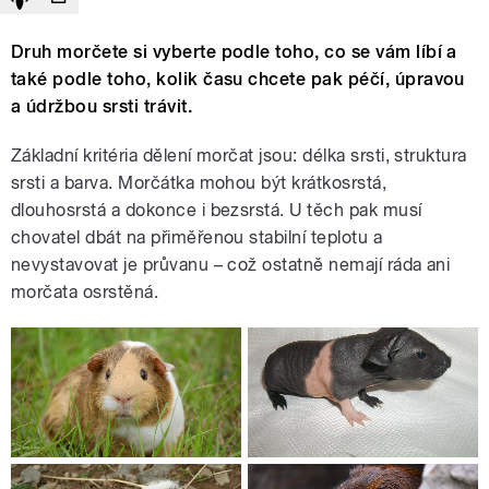
Druh morčete si vyberte podle toho, co se vám líbí a
také podle toho, kolik času chcete pak péčí, úpravou
a údržbou srsti trávit.
Základní kritéria dělení morčat jsou: délka srsti, struktura
srsti a barva. Morčátka mohou být krátkosrstá,
dlouhosrstá a dokonce i bezsrstá. U těch pak musí
chovatel dbát na přiměřenou stabilní teplotu a
nevystavovat je průvanu – což ostatně nemají ráda ani
morčata osrstěná.