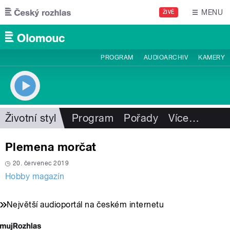
Přejít k hlavnímu obsahu
MENU
ŽIVĚ
PROGRAM
AUDIOARCHIV
KAMERY
Životní styl
Program
Pořady
Více
…
Plemena morčat
20. červenec 2019
Hobby magazín
Největší audioportál na českém internetu