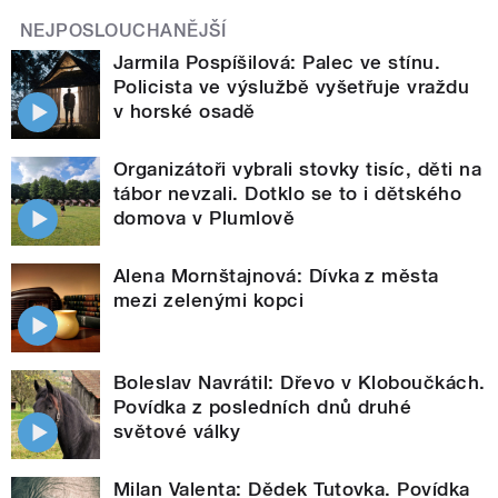
NEJPOSLOUCHANĚJŠÍ
Jarmila Pospíšilová: Palec ve stínu.
Policista ve výslužbě vyšetřuje vraždu
v horské osadě
Organizátoři vybrali stovky tisíc, děti na
tábor nevzali. Dotklo se to i dětského
domova v Plumlově
Alena Mornštajnová: Dívka z města
mezi zelenými kopci
Boleslav Navrátil: Dřevo v Kloboučkách.
Povídka z posledních dnů druhé
světové války
Milan Valenta: Dědek Tutovka. Povídka