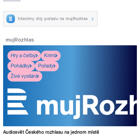
Všechny díly pořadu na mujRozhlas
mujRozhlas
Hry a četby
Krimi
Pohádky
Pořady
Živé vysílání
Audiosvět Českého rozhlasu na jednom místě