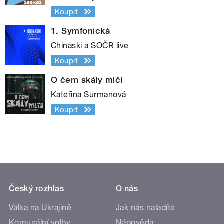
Koupit
1. Symfonická
Chinaski a SOČR live
Koupit
O čem skály mlčí
Kateřina Surmanová
Koupit
Český rozhlas
O nás
Válka na Ukrajině
Jak nás naladíte
Komunální volby
Nápověda