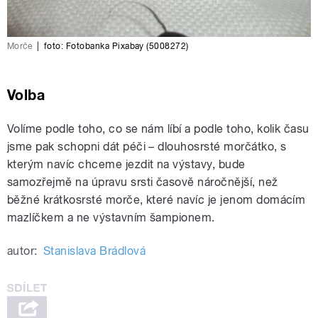
Morče
|
foto:
Fotobanka Pixabay (5008272)
Volba
Volíme podle toho, co se nám líbí a podle toho, kolik času
jsme pak schopni dát péči – dlouhosrsté morčátko, s
kterým navíc chceme jezdit na výstavy, bude
samozřejmě na úpravu srsti časově náročnější, než
běžné krátkosrsté morče, které navíc je jenom domácím
mazlíčkem a ne výstavním šampionem.
autor:
Stanislava Brádlová