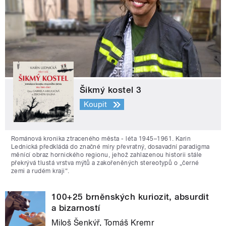
Šikmý kostel 3
Koupit
Románová kronika ztraceného města - léta 1945–1961. Karin
Lednická předkládá do značné míry převratný, dosavadní paradigma
měnící obraz hornického regionu, jehož zahlazenou historii stále
překrývá tlustá vrstva mýtů a zakořeněných stereotypů o „černé
zemi a rudém kraji“.
100+25 brněnských kuriozit, absurdit
a bizarností
Miloš Šenkýř, Tomáš Kremr