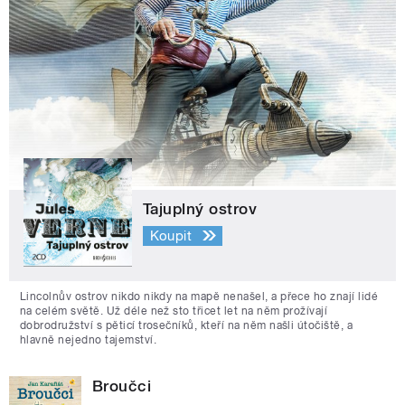
Tajuplný ostrov
Koupit
Lincolnův ostrov nikdo nikdy na mapě nenašel, a přece ho znají lidé
na celém světě. Už déle než sto třicet let na něm prožívají
dobrodružství s pěticí trosečníků, kteří na něm našli útočiště, a
hlavně nejedno tajemství.
Broučci