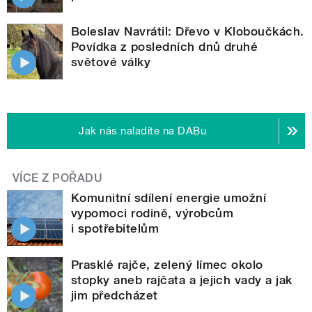
Boleslav Navrátil: Dřevo v Kloboučkách.
Povídka z posledních dnů druhé
světové války
Jak nás naladíte na DABu
VÍCE Z POŘADU
Komunitní sdílení energie umožní
vypomoci rodině, výrobcům
i spotřebitelům
Prasklé rajče, zelený límec okolo
stopky aneb rajčata a jejich vady a jak
jim předcházet