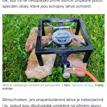
tak, aby na ně nedopadalo přímé slunce, případně použít
speciální obaly, které jsou schopny lahve ochránit.
Vařič je oblíbeným artiklem při kempování
|
foto:
Miroslav Kobza
,
Český
rozhlas
Mimochodem, pro propanbutanové lahve je nebezpečné
i to, pokud jsou dlouhodobě umístěné na přímém slunci