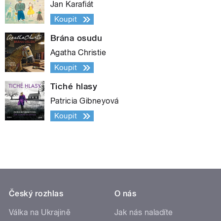
Jan Karafiát
Koupit
Brána osudu
Agatha Christie
Koupit
Tiché hlasy
Patricia Gibneyová
Koupit
Český rozhlas
O nás
Válka na Ukrajině
Jak nás naladíte