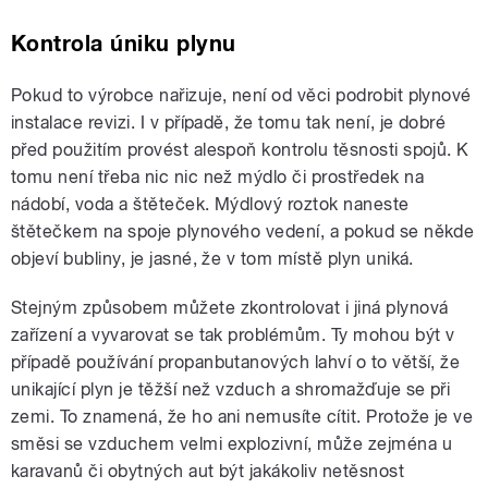
Kontrola úniku plynu
Pokud to výrobce nařizuje, není od věci podrobit plynové
instalace revizi. I v případě, že tomu tak není, je dobré
před použitím provést alespoň kontrolu těsnosti spojů. K
tomu není třeba nic nic než mýdlo či prostředek na
nádobí, voda a štěteček. Mýdlový roztok naneste
štětečkem na spoje plynového vedení, a pokud se někde
objeví bubliny, je jasné, že v tom místě plyn uniká.
Stejným způsobem můžete zkontrolovat i jiná plynová
zařízení a vyvarovat se tak problémům. Ty mohou být v
případě používání propanbutanových lahví o to větší, že
unikající plyn je těžší než vzduch a shromažďuje se při
zemi. To znamená, že ho ani nemusíte cítit. Protože je ve
směsi se vzduchem velmi explozivní, může zejména u
karavanů či obytných aut být jakákoliv netěsnost