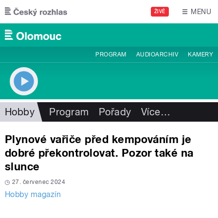
Přejít k hlavnímu obsahu
MENU
ŽIVĚ
PROGRAM
AUDIOARCHIV
KAMERY
Hobby
Program
Pořady
Více
…
Plynové vařiče před kempováním je
dobré překontrolovat. Pozor také na
slunce
27. červenec 2024
Hobby magazín