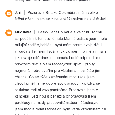
|
Jari
Pozdrav z Britske Columbia , mám veliké
štěstí oženil jsem se z nejlepší ženskou na světě Jari
|
Miloslava
Hezký večer p.Karle a všichni.Trochu
se podělím k tomuto tématu.Mám štěstí,že jsem měla
milující rodiče,babičku nyní mám bratra svoje děti i
vnoučata.Ten nejmladší vnuk,co jsem ho měla i mám
jako svoje dítě,dnes mi pomáhal celé odpoledne s
odvozem dřeva.Mám radost,když upletu pro ty
nejmenší nebo uvařím pro všichni a hlavně,že jim
chutná. Co se týče zaměstnání,moc ráda jsem
chodila,měli jsme dobré spolupracovníky.Když se
setkáme,rádi si zavzpomínáme.Pracovala jsem v
kanceláři většinou s penězi a připravovala jsem
podklady na mzdy pracovníkům.Jsem šťastná,že
jsem mohla dělat radost druhým.Ráda vzpomínám na