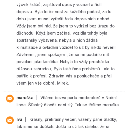
výcvik řidičů, zajišťoval opravy vozidel a řídil
dopravu. Byla to činnost za každého počasí, za tu
dobu jsem musel vyřešit řadu dopravních nehod.
Vždy jsem byl rád, že jsem to vydržel bez úrazu do
důchodu. Když jsem začínal, vozidla tehdy byla
sparťansky vybavena, nebyla u nich žádná
klimatizace a ovládání vozidel to už by nikdo nevěřil.
Závěrem , jsem spokojen , že se mi podařilo mít
povolání jako koníčka. Nabyla to vždy procházka
růžovou zahradou, Bylo také řada problémů , ale to
patřilo k profesi. Zdravím Vás a posluchače a přeji
všem jen vše dobré. Mirek.
|
maruška
Vítáme bezva partu moderátorů v Noční
lince. Šťastný člověk není zlý. Tak se těšíme.maruška
|
Iva
Krásný, překrásný večer, vážený pane Sladký,
tak jsme se dočkali, došlo to už tak daleko, že si