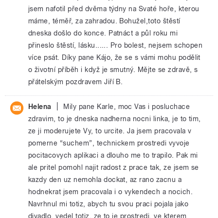
jsem nafotil před dvěma týdny na Svaté hoře, kterou
máme, téměř, za zahradou. Bohužel,toto štěstí
dneska došlo do konce. Patnáct a půl roku mi
přineslo štěstí, lásku...... Pro bolest, nejsem schopen
více psát. Díky pane Kájo, že se s vámi mohu podělit
o životní příběh i když je smutný. Mějte se zdravě, s
přátelským pozdravem Jiří B.
|
Helena
Mily pane Karle, moc Vas i posluchace
zdravim, to je dneska nadherna nocni linka, je to tim,
ze ji moderujete Vy, to urcite. Ja jsem pracovala v
pomerne “suchem”, technickem prostredi vyvoje
pocitacovych aplikaci a dlouho me to trapilo. Pak mi
ale pritel pomohl najit radost z prace tak, ze jsem se
kazdy den uz nemohla dockat, az rano zacnu a
hodnekrat jsem pracovala i o vykendech a nocich.
Navrhnul mi totiz, abych tu svou praci pojala jako
divadlo, vedel totiz, ze to je prostredi, ve kterem