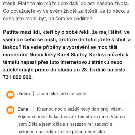
štěstí. Platit to ale může i pro další oblasti našeho života.
Co považujete vy ve svém životě za štěstí. Je to něco, u
čeho jste mohli být, na čem se podílíte?
Patříte mezi lidi, kteří by o sobě řekli, že mají štěstí ve
všem do čeho se pustí, protože do toho jdete s chutí a
láskou? Na vaše příběhy a vyprávění se moc těší
moderátor Noční linky Karel Sladký. Karlovi můžete k
tématu napsat přes tuto internetovou stránku nebo
zatelefonujte přímo do studia po 23. hodině na číslo
731 800 900.
|
Janča
Jsem také ráda na světě
|
Dana
Krasnou noc a každý nový den preji všem.
Příjemná noční linka dnes a k tématu za mne: Vše co
jsem Dělala jsem dělala s nasazenim i radostí a
nakonec chci zdůraznit že práce chemické