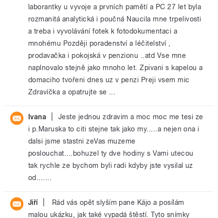
laborantky u vyvoje a prvních pamětí a PC 27 let byla
rozmanitá analytická i poučná Naucila mne trpelivosti
a treba i vyvolávání fotek k fotodokumentaci a
mnohému Později poradenství a léčitelství ,
prodavačka i pokojská v penzionu ..atd Vse mne
naplnovalo stejně jako mnoho let. Zpivani s kapelou a
domaciho tvořeni dnes uz v penzi Preji vsem mic
Zdravíčka a opatrujte se ...
|
Ivana
Jeste jednou zdravim a moc moc me tesi ze
i p.Maruska to citi stejne tak jako my.....a nejen ona i
dalsi jsme stastni zeVas muzeme
poslouchat....bohuzel ty dve hodiny s Vami utecou
tak rychle ze bychom byli radi kdyby jste vysilal uz
od.......
|
Jiří
Rád vás opět slyším pane Kájo a posílám
malou ukázku, jak také vypadá štěstí. Tyto snímky