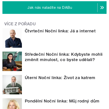
Jak nás naladíte na DABu
VÍCE Z POŘADU
Čtvrteční Noční linka: Já a internet
Středeční Noční linka: Kdybyste mohli
změnit minulost, co byste udělali?
Úterní Noční linka: Život za katrem
Pondělní Noční linka: Můj rodný dům