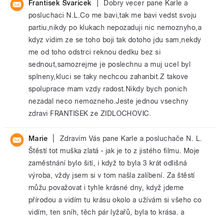
|
Frantisek Svaricek
Dobry vecer pane Karle a
posluchaci N.L.Co me bavi,tak me bavi vedst svoju
partiu,nikdy po klukach nepozaduji nic nemoznyho,a
kdyz vidim ze se toho boji tak dotoho jdu sam,nekdy
me od toho odstrci reknou dedku bez si
sednout,samozrejme je poslechnu a muj ucel byl
splneny,kluci se taky nechcou zahanbit.Z takove
spoluprace mam vzdy radost.Nikdy bych ponich
nezadal neco nemozneho.Jeste jednou vsechny
zdravi FRANTISEK ze ZIDLOCHOVIC.
|
Marie
Zdravím Vás pane Karle a posluchače N. L.
Štěstí tot muška zlatá - jak je to z jistého filmu. Moje
zaměstnání bylo šití, i když to byla 3 krát odlišná
výroba, vždy jsem si v tom našla zalíbení. Za štěstí
můžu považovat i tyhle krásné dny, když jdeme
přírodou a vidím tu krásu okolo a užívám si všeho co
vidím, ten sníh, těch pár lyžařů, byla to krása. a