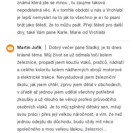
známá která jde se mnou , tu zaujme taková
nepodstatná věc. A v tomhle období u nás u Vrchlabí
je lepší nemyslet na to jak to všechno je a i to psaní
brát jako štěstí, že to můžu psát. Přeji štěstí pro další
dny, také Vám pane Karle. Marie od Vrchlabí
|
Martin Juřík
Dobrý večer pane Sladký, je to dnes
krásné téma. Můj život se už odmala točí kolem
železnice, propadl jsem kouzlu vlaků, pražců, nádraží
a celého koloritu kolem nádherných strojů motorové
a elektrické trakce. Nevystudoval jsem železniční
školu, jak jsem chtěl, zprvu jsem dělal v obchodech,
v úřadě až jednou jsem udělal všechny potřebné
zkoušky a už dlouho se věnuji profesi průvodčího
osobních vlaků. Je to můj splněný dětský sen, miluji
svou práci i přes její velkou náročnost, a vím, že než
jednou odejdu do důchodu, budu vždy mít něco
společného s mou velkou láskou, železnicí...