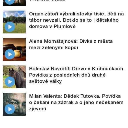
Organizátoři vybrali stovky tisíc, děti na
tábor nevzali. Dotklo se to i dětského
domova v Plumlově
Alena Mornštajnová: Dívka z města
mezi zelenými kopci
Boleslav Navrátil: Dřevo v Kloboučkách.
Povídka z posledních dnů druhé
světové války
Milan Valenta: Dědek Tutovka. Povídka
o čekání na zázrak a o jeho nečekaném
zjevení