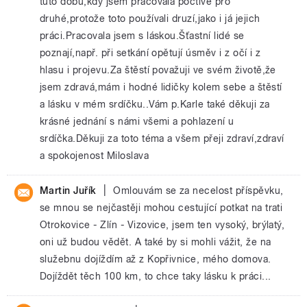
tuto dobu,kdy jsem pracovala poctivě pro
druhé,protože toto používali druzí,jako i já jejich
práci.Pracovala jsem s láskou.Šťastní lidé se
poznají,např. při setkání opětují úsměv i z očí i z
hlasu i projevu.Za štěstí považuji ve svém životě,že
jsem zdravá,mám i hodné lidičky kolem sebe a štěstí
a lásku v mém srdíčku..Vám p.Karle také děkuji za
krásné jednání s námi všemi a pohlazení u
srdíčka.Děkuji za toto téma a všem přeji zdraví,zdraví
a spokojenost Miloslava
|
Martin Juřík
Omlouvám se za necelost příspěvku,
se mnou se nejčastěji mohou cestující potkat na trati
Otrokovice - Zlín - Vizovice, jsem ten vysoký, brýlatý,
oni už budou vědět. A také by si mohli vážit, že na
služebnu dojíždím až z Kopřivnice, mého domova.
Dojíždět těch 100 km, to chce taky lásku k práci...