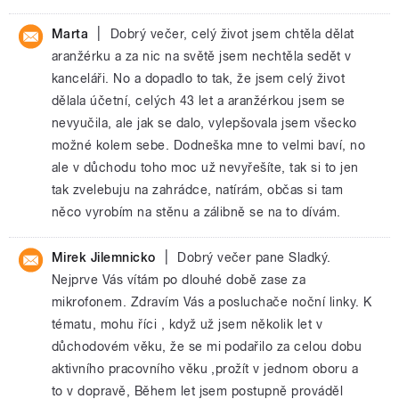
|
Marta
Dobrý večer, celý život jsem chtěla dělat
aranžérku a za nic na světě jsem nechtěla sedět v
kanceláři. No a dopadlo to tak, že jsem celý život
dělala účetní, celých 43 let a aranžérkou jsem se
nevyučila, ale jak se dalo, vylepšovala jsem všecko
možné kolem sebe. Dodneška mne to velmi baví, no
ale v důchodu toho moc už nevyřešíte, tak si to jen
tak zvelebuju na zahrádce, natírám, občas si tam
něco vyrobím na stěnu a zálibně se na to dívám.
|
Mirek Jilemnicko
Dobrý večer pane Sladký.
Nejprve Vás vítám po dlouhé době zase za
mikrofonem. Zdravím Vás a posluchače noční linky. K
tématu, mohu říci , když už jsem několik let v
důchodovém věku, že se mi podařilo za celou dobu
aktivního pracovního věku ,prožít v jednom oboru a
to v dopravě, Během let jsem postupně prováděl