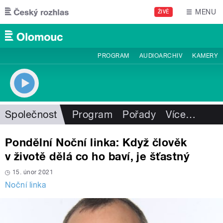
Přejít k hlavnímu obsahu
MENU
ŽIVĚ
PROGRAM
AUDIOARCHIV
KAMERY
Společnost
Program
Pořady
Více
…
Pondělní Noční linka: Když člověk
v životě dělá co ho baví, je šťastný
15. únor 2021
Noční linka