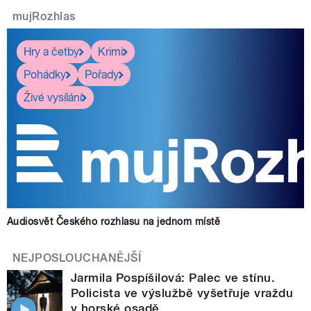
mujRozhlas
Hry a četby
Krimi
Pohádky
Pořady
Živé vysílání
Audiosvět Českého rozhlasu na jednom místě
NEJPOSLOUCHANĚJŠÍ
Jarmila Pospíšilová: Palec ve stínu.
Policista ve výslužbě vyšetřuje vraždu
v horské osadě