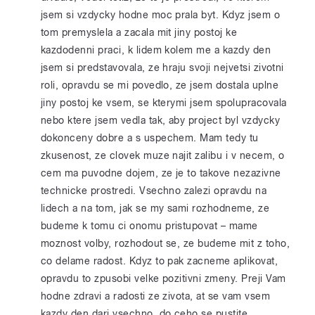
jsem si vzdycky hodne moc prala byt. Kdyz jsem o
tom premyslela a zacala mit jiny postoj ke
kazdodenni praci, k lidem kolem me a kazdy den
jsem si predstavovala, ze hraju svoji nejvetsi zivotni
roli, opravdu se mi povedlo, ze jsem dostala uplne
jiny postoj ke vsem, se kterymi jsem spolupracovala
nebo ktere jsem vedla tak, aby project byl vzdycky
dokonceny dobre a s uspechem. Mam tedy tu
zkusenost, ze clovek muze najit zalibu i v necem, o
cem ma puvodne dojem, ze je to takove nezazivne
technicke prostredi. Vsechno zalezi opravdu na
lidech a na tom, jak se my sami rozhodneme, ze
budeme k tomu ci onomu pristupovat – mame
moznost volby, rozhodout se, ze budeme mit z toho,
co delame radost. Kdyz to pak zacneme aplikovat,
opravdu to zpusobi velke pozitivni zmeny. Preji Vam
hodne zdravi a radosti ze zivota, at se vam vsem
kazdy den dari vsechno, do ceho se pustite.