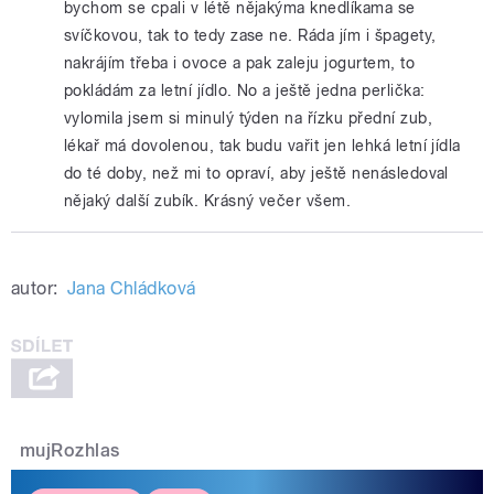
bychom se cpali v létě nějakýma knedlíkama se
svíčkovou, tak to tedy zase ne. Ráda jím i špagety,
nakrájím třeba i ovoce a pak zaleju jogurtem, to
pokládám za letní jídlo. No a ještě jedna perlička:
vylomila jsem si minulý týden na řízku přední zub,
lékař má dovolenou, tak budu vařit jen lehká letní jídla
do té doby, než mi to opraví, aby ještě nenásledoval
nějaký další zubík. Krásný večer všem.
autor:
Jana Chládková
mujRozhlas