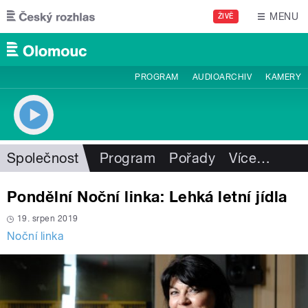
Přejít k hlavnímu obsahu
MENU
ŽIVĚ
PROGRAM
AUDIOARCHIV
KAMERY
Společnost
Program
Pořady
Více
…
Pondělní Noční linka: Lehká letní jídla
19. srpen 2019
Noční linka