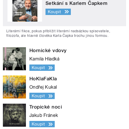
Setkání s Karlem Čapkem
Koupit
Literární fikce, pokus přiblížit literární nadsázkou spisovatele,
filozofa, ale hlavně člověka Karla Čapka trochu jinou formou.
Hornické vdovy
Kamila Hladká
Koupit
HoKlaFaKla
Ondřej Kukal
Koupit
Tropické noci
Jakub Fránek
Koupit