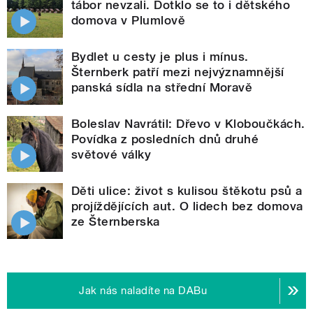
tábor nevzali. Dotklo se to i dětského
domova v Plumlově
Bydlet u cesty je plus i mínus.
Šternberk patří mezi nejvýznamnější
panská sídla na střední Moravě
Boleslav Navrátil: Dřevo v Kloboučkách.
Povídka z posledních dnů druhé
světové války
Děti ulice: život s kulisou štěkotu psů a
projíždějících aut. O lidech bez domova
ze Šternberska
Jak nás naladíte na DABu