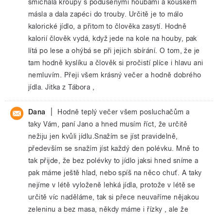
smíchala kroupy s podušenými houbami a kouskem
másla a dala zapéci do trouby. Určitě je to málo
kalorické jídlo, a přitom to člověka zasytí. Hodně
kalorií člověk vydá, když jede na kole na houby, pak
lítá po lese a ohýbá se při jejich sbírání. O tom, že je
tam hodně kyslíku a člověk si pročistí plíce i hlavu ani
nemluvím. Přeji všem krásný večer a hodně dobrého
jídla. Jitka z Tábora ,
|
Dana
Hodně teplý večer všem posluchačům a
taky Vám, paní Jano a hned musím říct, že určitě
nežiju jen kvůli jídlu.Snažím se jíst pravidelně,
především se snažím jíst každý den polévku. Mně to
tak přijde, že bez polévky to jídlo jaksi hned sníme a
pak máme ještě hlad, nebo spíš na něco chuť. A taky
nejíme v létě vyloženě lehká jídla, protože v létě se
určitě víc naděláme, tak si přece neuvaříme nějakou
zeleninu a bez masa, někdy máme i řízky , ale že