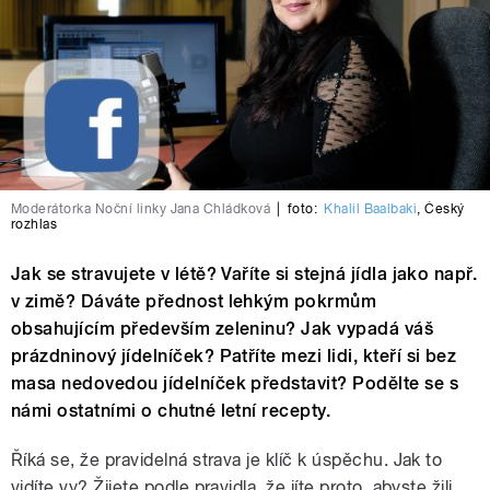
Moderátorka Noční linky Jana Chládková
|
foto:
Khalil Baalbaki
,
Český
rozhlas
Jak se stravujete v létě? Vaříte si stejná jídla jako např.
v zimě? Dáváte přednost lehkým pokrmům
obsahujícím především zeleninu? Jak vypadá váš
prázdninový jídelníček? Patříte mezi lidi, kteří si bez
masa nedovedou jídelníček představit? Podělte se s
námi ostatními o chutné letní recepty.
Říká se, že pravidelná strava je klíč k úspěchu. Jak to
vidíte vy? Žijete podle pravidla, že jíte proto, abyste žili,