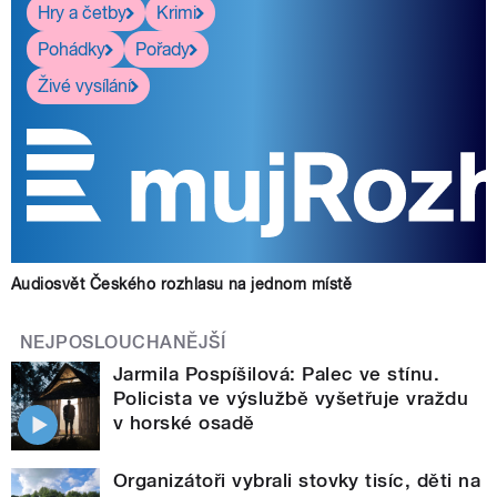
Hry a četby
Krimi
Pohádky
Pořady
Živé vysílání
Audiosvět Českého rozhlasu na jednom místě
NEJPOSLOUCHANĚJŠÍ
Jarmila Pospíšilová: Palec ve stínu.
Policista ve výslužbě vyšetřuje vraždu
v horské osadě
Organizátoři vybrali stovky tisíc, děti na