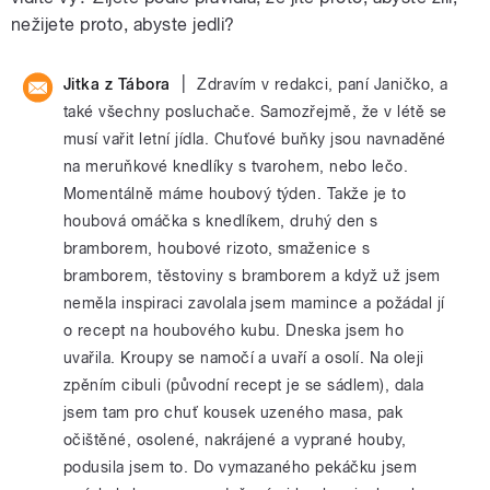
nežijete proto, abyste jedli?
|
Jitka z Tábora
Zdravím v redakci, paní Janičko, a
také všechny posluchače. Samozřejmě, že v létě se
musí vařit letní jídla. Chuťové buňky jsou navnaděné
na meruňkové knedlíky s tvarohem, nebo lečo.
Momentálně máme houbový týden. Takže je to
houbová omáčka s knedlíkem, druhý den s
bramborem, houbové rizoto, smaženice s
bramborem, těstoviny s bramborem a když už jsem
neměla inspiraci zavolala jsem mamince a požádal jí
o recept na houbového kubu. Dneska jsem ho
uvařila. Kroupy se namočí a uvaří a osolí. Na oleji
zpěním cibuli (původní recept je se sádlem), dala
jsem tam pro chuť kousek uzeného masa, pak
očištěné, osolené, nakrájené a vyprané houby,
podusila jsem to. Do vymazaného pekáčku jsem