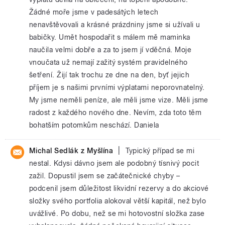
Žádné moře jsme v padesátých letech
nenavštěvovali a krásné prázdniny jsme si užívali u
babičky. Umět hospodařit s málem mě maminka
naučila velmi dobře a za to jsem jí vděčná. Moje
vnoučata už nemají zažitý systém pravidelného
šetření. Žijí tak trochu ze dne na den, byť jejich
příjem je s našimi prvními výplatami neporovnatelný.
My jsme neměli peníze, ale měli jsme vize. Měli jsme
radost z každého nového dne. Nevím, zda toto těm
bohatším potomkům neschází. Daniela
|
Michal Sedlák z Myšlína
Typický případ se mi
nestal. Kdysi dávno jsem ale podobný tísnivý pocit
zažil. Dopustil jsem se začátečnické chyby –
podcenil jsem důležitost likvidní rezervy a do akciové
složky svého portfolia alokoval větší kapitál, než bylo
uvážlivé. Po dobu, než se mi hotovostní složka zase