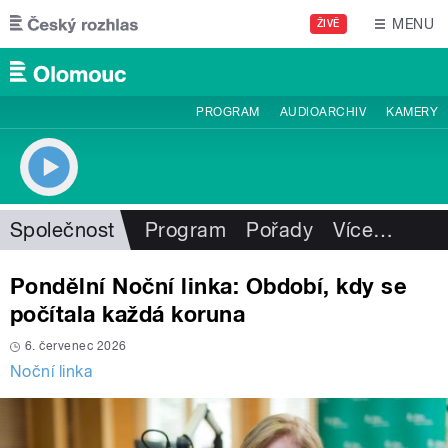
Přejít k hlavnímu obsahu
MENU
ŽIVĚ
PROGRAM
AUDIOARCHIV
KAMERY
Společnost
Program
Pořady
Více
…
Pondělní Noční linka: Období, kdy se
počítala každá koruna
6. červenec 2026
Noční linka