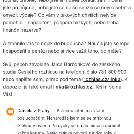
rodina, přátelé, nebo jste si museli poradit sami? Sáhli
jste po půjčce, nebo jste se spíše snažili co nejvíc šetřit a
omezit výdaje? Co vám v takových chvílích nejvíce
pomohlo – nápaditost, podpora blízkých, nebo třeba
finanční rezerva?
A změnilo vás to nějak do budoucna? Naučili jste se lépe
hospodařit s penězi nebo si více vážit toho, co máte?
Svůj příběh zavolejte Jarce Barboříkové do zlínského
studia Českého rozhlasu na telefonní číslo 731 800 900
nebo napište sem, přímo pod téma (
rozhlas.cz/linka
). K
dispozici je také email
linka@rozhlas.cz
. Těším se na
Vás!
|
Daniela z Prahy
Krásnou letní noc všem
posluchačům. Nenarodila jsem se se stříbrnou
lžičkou v ústech. Vždycky se u nás musela obracet
každá koruna. Navíc tatínka odvedli na dva roky k