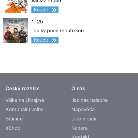
Václav Erben
Koupit
1-25
Toulky první republikou
Koupit
Český rozhlas
O nás
Válka na Ukrajině
Jak nás naladíte
Komunální volby
Nápověda
Stanice
Lidé v rádiu
eShop
Kariéra
Kontakt