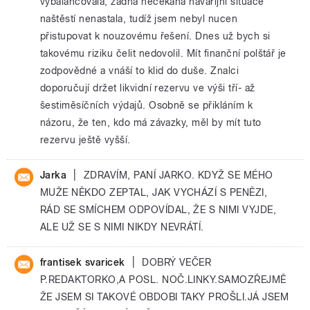
vybalancovala, žádná nečekaná havarijní situace
naštěstí nenastala, tudíž jsem nebyl nucen
přistupovat k nouzovému řešení. Dnes už bych si
takovému riziku čelit nedovolil. Mít finanční polštář je
zodpovědné a vnáší to klid do duše. Znalci
doporučují držet likvidní rezervu ve výši tří- až
šestiměsíčních výdajů. Osobně se přikláním k
názoru, že ten, kdo má závazky, měl by mít tuto
rezervu ještě vyšší.
|
Jarka
ZDRAVÍM, PANÍ JARKO. KDYŽ SE MÉHO
MUŽE NĚKDO ZEPTAL, JAK VYCHÁZÍ S PENĚZI,
RÁD SE SMÍCHEM ODPOVÍDAL, ŽE S NIMI VYJDE,
ALE UŽ SE S NIMI NIKDY NEVRÁTÍ.
|
frantisek svaricek
DOBRÝ VEČER
P.REDAKTORKO,A POSL. NOČ.LINKY.SAMOZŘEJMĚ
ŽE JSEM SI TAKOVÉ OBDOBI TAKY PROŠLI.JÁ JSEM