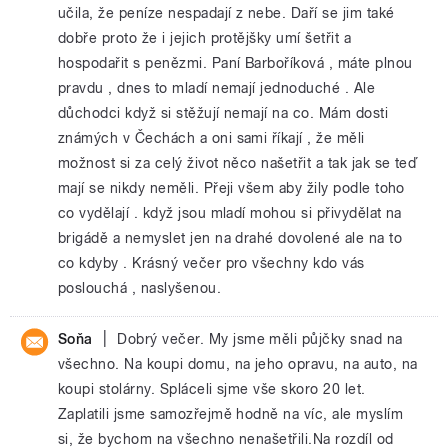
učila, že peníze nespadají z nebe. Daří se jim také
dobře proto že i jejich protějšky umí šetřit a
hospodařit s penězmi. Paní Barboříková , máte plnou
pravdu , dnes to mladí nemají jednoduché . Ale
důchodci když si stěžují nemají na co. Mám dosti
známých v Čechách a oni sami říkají , že měli
možnost si za celý život něco našetřit a tak jak se teď
mají se nikdy neměli. Přeji všem aby žily podle toho
co vydělají . když jsou mladí mohou si přivydělat na
brigádě a nemyslet jen na drahé dovolené ale na to
co kdyby . Krásný večer pro všechny kdo vás
poslouchá , naslyšenou.
|
Soňa
Dobrý večer. My jsme měli půjčky snad na
všechno. Na koupi domu, na jeho opravu, na auto, na
koupi stolárny. Spláceli sjme vše skoro 20 let.
Zaplatili jsme samozřejmě hodně na víc, ale myslím
si, že bychom na všechno nenašetřili.Na rozdíl od