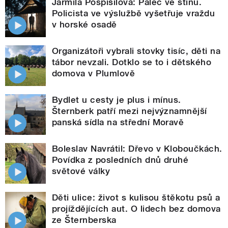
Jarmila Pospíšilová: Palec ve stínu.
Policista ve výslužbě vyšetřuje vraždu
v horské osadě
Organizátoři vybrali stovky tisíc, děti na
tábor nevzali. Dotklo se to i dětského
domova v Plumlově
Bydlet u cesty je plus i mínus.
Šternberk patří mezi nejvýznamnější
panská sídla na střední Moravě
Boleslav Navrátil: Dřevo v Kloboučkách.
Povídka z posledních dnů druhé
světové války
Děti ulice: život s kulisou štěkotu psů a
projíždějících aut. O lidech bez domova
ze Šternberska