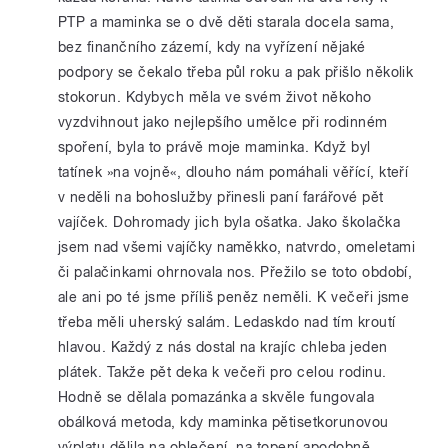
PTP a maminka se o dvě děti starala docela sama,
bez finančního zázemí, kdy na vyřízení nějaké
podpory se čekalo třeba půl roku a pak přišlo několik
stokorun. Kdybych měla ve svém život někoho
vyzdvihnout jako nejlepšího umělce při rodinném
spoření, byla to právě moje maminka. Když byl
tatínek »na vojně«, dlouho nám pomáhali věřící, kteří
v neděli na bohoslužby přinesli paní farářové pět
vajíček. Dohromady jich byla ošatka. Jako školačka
jsem nad všemi vajíčky naměkko, natvrdo, omeletami
či palačinkami ohrnovala nos. Přežilo se toto období,
ale ani po té jsme příliš peněz neměli. K večeři jsme
třeba měli uherský salám. Ledaskdo nad tím kroutí
hlavou. Každý z nás dostal na krajíc chleba jeden
plátek. Takže pět deka k večeři pro celou rodinu.
Hodně se dělala pomazánka a skvěle fungovala
obálková metoda, kdy maminka pětisetkorunovou
výplatu dělila na oblečení, na topení apodobně.