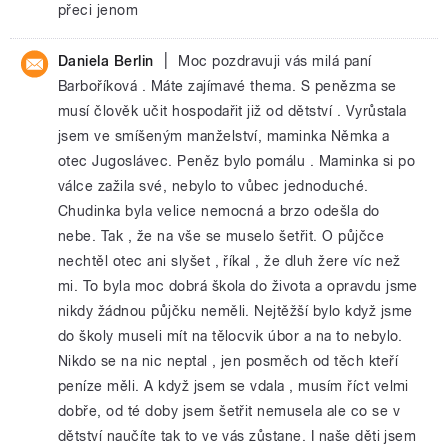
přeci jenom
|
Daniela Berlin
Moc pozdravuji vás milá paní
Barboříková . Máte zajímavé thema. S penězma se
musí člověk učit hospodařit již od dětství . Vyrůstala
jsem ve smíšeným manželství, maminka Němka a
otec Jugoslávec. Peněz bylo pomálu . Maminka si po
válce zažila své, nebylo to vůbec jednoduché.
Chudinka byla velice nemocná a brzo odešla do
nebe. Tak , že na vše se muselo šetřit. O půjčce
nechtěl otec ani slyšet , říkal , že dluh žere víc než
mi. To byla moc dobrá škola do života a opravdu jsme
nikdy žádnou půjčku neměli. Nejtěžší bylo když jsme
do školy museli mít na tělocvik úbor a na to nebylo.
Nikdo se na nic neptal , jen posměch od těch kteří
peníze měli. A když jsem se vdala , musím říct velmi
dobře, od té doby jsem šetřit nemusela ale co se v
dětství naučíte tak to ve vás zůstane. I naše děti jsem