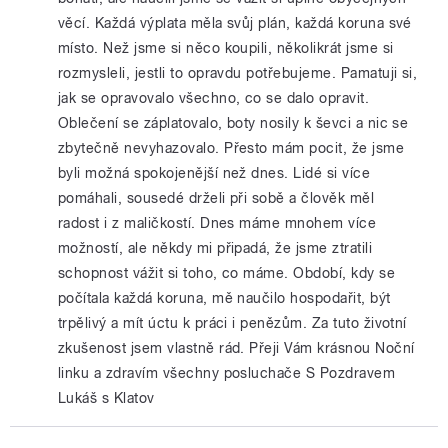
věcí. Každá výplata měla svůj plán, každá koruna své
místo. Než jsme si něco koupili, několikrát jsme si
rozmysleli, jestli to opravdu potřebujeme. Pamatuji si,
jak se opravovalo všechno, co se dalo opravit.
Oblečení se záplatovalo, boty nosily k ševci a nic se
zbytečně nevyhazovalo. Přesto mám pocit, že jsme
byli možná spokojenější než dnes. Lidé si více
pomáhali, sousedé drželi při sobě a člověk měl
radost i z maličkostí. Dnes máme mnohem více
možností, ale někdy mi připadá, že jsme ztratili
schopnost vážit si toho, co máme. Období, kdy se
počítala každá koruna, mě naučilo hospodařit, být
trpělivý a mít úctu k práci i penězům. Za tuto životní
zkušenost jsem vlastně rád. Přeji Vám krásnou Noční
linku a zdravím všechny posluchače S Pozdravem
Lukáš s Klatov