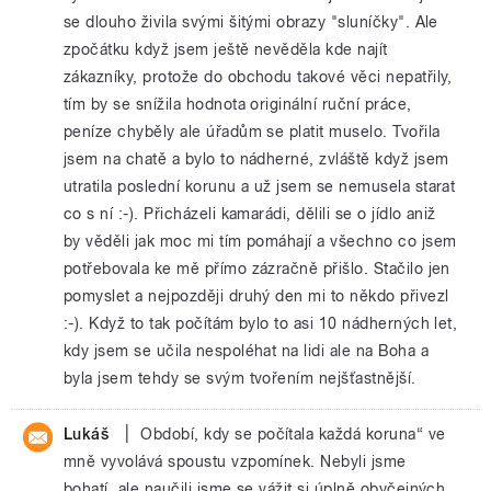
se dlouho živila svými šitými obrazy "sluníčky". Ale
zpočátku když jsem ještě nevěděla kde najít
zákazníky, protože do obchodu takové věci nepatřily,
tím by se snížila hodnota originální ruční práce,
peníze chyběly ale úřadům se platit muselo. Tvořila
jsem na chatě a bylo to nádherné, zvláště když jsem
utratila poslední korunu a už jsem se nemusela starat
co s ní :-). Přicházeli kamarádi, dělili se o jídlo aniž
by věděli jak moc mi tím pomáhají a všechno co jsem
potřebovala ke mě přímo zázračně přišlo. Stačilo jen
pomyslet a nejpozději druhý den mi to někdo přivezl
:-). Když to tak počítám bylo to asi 10 nádherných let,
kdy jsem se učila nespoléhat na lidi ale na Boha a
byla jsem tehdy se svým tvořením nejšťastnější.
|
Lukáš
Období, kdy se počítala každá koruna“ ve
mně vyvolává spoustu vzpomínek. Nebyli jsme
bohatí, ale naučili jsme se vážit si úplně obyčejných