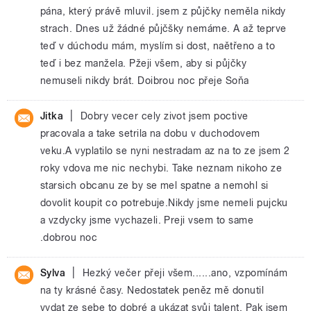
pána, který právě mluvil. jsem z půjčky neměla nikdy
strach. Dnes už žádné půjčšky nemáme. A až teprve
teď v dúchodu mám, myslím si dost, naětřeno a to
teď i bez manžela. Pžeji všem, aby si půjčky
nemuseli nikdy brát. Doibrou noc přeje Soňa
|
Jitka
Dobry vecer cely zivot jsem poctive
pracovala a take setrila na dobu v duchodovem
veku.A vyplatilo se nyni nestradam az na to ze jsem 2
roky vdova me nic nechybi. Take neznam nikoho ze
starsich obcanu ze by se mel spatne a nemohl si
dovolit koupit co potrebuje.Nikdy jsme nemeli pujcku
a vzdycky jsme vychazeli. Preji vsem to same
.dobrou noc
|
Sylva
Hezký večer přeji všem......ano, vzpomínám
na ty krásné časy. Nedostatek peněz mě donutil
vydat ze sebe to dobré a ukázat svůj talent. Pak jsem