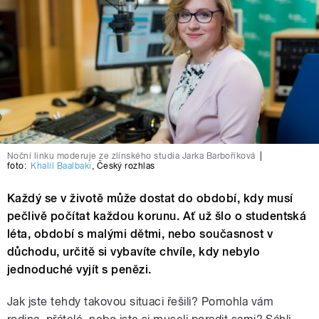
Noční linku moderuje ze zlínského studia Jarka Barboříková
|
foto:
Khalil Baalbaki
,
Český rozhlas
Každý se v životě může dostat do období, kdy musí
pečlivě počítat každou korunu. Ať už šlo o studentská
léta, období s malými dětmi, nebo současnost v
důchodu, určitě si vybavíte chvíle, kdy nebylo
jednoduché vyjít s penězi.
Jak jste tehdy takovou situaci řešili? Pomohla vám