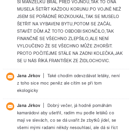
SI MANŽÉLKU BRÁL PŘED VOJNOU,TAK TO ONA
MUSELA ŠETŘIT KAŽDOU KORUNU.PO VOJNĚ NEŽ
JSEM SE POŘÁDNĚ ROZKOUKÁL,TAK SE MUSELO
ŠETŘIT NA VYBAVENI BYTU,POTOM SE ZAČÁL
STAVĚT DŮM.AŽ TOTO OBDOBI SKONČILO,TAK
FINANČNĚ SE VŠECHNO ZLEPŠILO,ALE NENÍ
VYLOUČENO ŽE SE VŠECHNO MŮŽE ZHORŠIT.
PROTO POČITÉJME STÁLE NA ZADNI KOLEČKA,JAK
SE U NÁS ŘÍKÁ.FRANTIŠEK ZE ŽIDLOCHOVIC.
|
Jana Jirkov
Také chodím odevzdávat letáky, není
z toho sice moc peněz ale cítím se při tom
ekologicky
|
Jana Jirkov
Dobrý večer, já hodně pomáhám
kamarádovi aby ušetřil, radím mu podle letáků co
mají ve slevách, co se dá uvařit že zbytků jídel, se
všemi mými radami někdy nesouhlasí, ale dá si říct