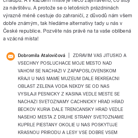
chalupu. A v každém místě je něco zajímavého, co stojí
za návštěvu. A protože se o letošních prázdninách
výrazně méně cestuje do zahraničí, z důvodů nám všem
dobře známým, tak hledáme alternativy tady u nás v
České republice. Pozvěte nás právě na ta vaše oblíbená
a vzácná místa!
|
Dobromila Atalovičová
ZDRAVIM VAS JITUSKO A
VSECHNY POSLUCHACE MOJE MESTO NAD
VAHOM SE NACHAZI V ZAPAPOSLOVENSKOM
KRAJI U NAS MAME MUZEUM DALE REKREACNI
OBLAST ZELENA VODA NEKDY SE OD NAS
VYSILAJI PESNICKY Z KASINA VEDLE MESTE SE
NACHAZI SVETOZNAMY CACHNICKY HRAD HRAD
BECKOV KURIA DALE TRENCANSKY HRAD VEDLE
NASEHO MESTA Z DRUHE STRANY SVETOZNAME
KUPRLE PIESTANY OKOLIE U NAS POSKYTUJE
KRASNOU PRIRODU A LESY VSE DOBRE VSEM