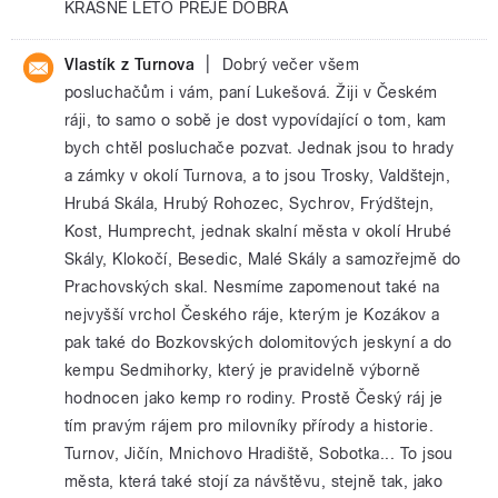
KRASNE LETO PREJE DOBRA
|
Vlastík z Turnova
Dobrý večer všem
posluchačům i vám, paní Lukešová. Žiji v Českém
ráji, to samo o sobě je dost vypovídající o tom, kam
bych chtěl posluchače pozvat. Jednak jsou to hrady
a zámky v okolí Turnova, a to jsou Trosky, Valdštejn,
Hrubá Skála, Hrubý Rohozec, Sychrov, Frýdštejn,
Kost, Humprecht, jednak skalní města v okolí Hrubé
Skály, Klokočí, Besedic, Malé Skály a samozřejmě do
Prachovských skal. Nesmíme zapomenout také na
nejvyšší vrchol Českého ráje, kterým je Kozákov a
pak také do Bozkovských dolomitových jeskyní a do
kempu Sedmihorky, který je pravidelně výborně
hodnocen jako kemp ro rodiny. Prostě Český ráj je
tím pravým rájem pro milovníky přírody a historie.
Turnov, Jičín, Mnichovo Hradiště, Sobotka... To jsou
města, která také stojí za návštěvu, stejně tak, jako