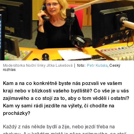
Moderátorka Noční linky Jitka Lukešová
|
foto:
Petr Kubala
,
Český
rozhlas
Kam a na co konkrétně byste nás pozvali ve vašem
kraji nebo v blízkosti vašeho bydliště? Co vše je u vás
zajímavého a co stojí za to, aby o tom věděli i ostatní?
Kam vy sami rádi jezdíte na výlety, či chodíte na
procházky?
Každý z nás někde bydlí a žije, nebo jezdí třeba na