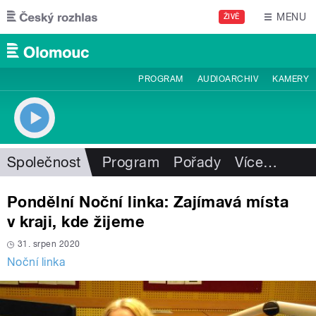
Přejít k hlavnímu obsahu
MENU
ŽIVĚ
PROGRAM
AUDIOARCHIV
KAMERY
Společnost
Program
Pořady
Více
…
Pondělní Noční linka: Zajímavá místa
v kraji, kde žijeme
31. srpen 2020
Noční linka