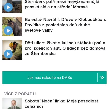
Šternberk patří mezi nejvýznamnější
panská sídla na střední Moravě
Boleslav Navrátil: Dřevo v Kloboučkách.
Povídka z posledních dnů druhé
světové války
Děti ulice: život s kulisou štěkotu psů a
projíždějících aut. O lidech bez domova
ze Šternberska
Jak nás naladíte na DABu
VÍCE Z POŘADU
Sobotní Noční linka: Moje posedlost
železnicí