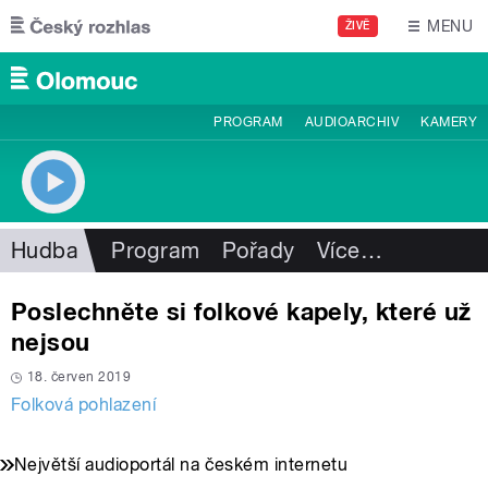
Přejít k hlavnímu obsahu
MENU
ŽIVĚ
PROGRAM
AUDIOARCHIV
KAMERY
Hudba
Program
Pořady
Více
…
Poslechněte si folkové kapely, které už
nejsou
18. červen 2019
Folková pohlazení
Největší audioportál na českém internetu