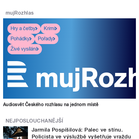
mujRozhlas
Hry a četby
Krimi
Pohádky
Pořady
Živé vysílání
Audiosvět Českého rozhlasu na jednom místě
NEJPOSLOUCHANĚJŠÍ
Jarmila Pospíšilová: Palec ve stínu.
Policista ve výslužbě vyšetřuje vraždu