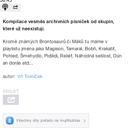
56:45
Kompilace vesměs archivních písniček od skupin,
které už neexistují.
Kromě známých Brontosaurů či Máků tu máme v
playlistu jména jako Magison, Tamaral, Bobři, Krakatit,
Pohled, Šmehydlo, Pidilidi, Reliéf, Náhodná sešlost, Dún
an dorás atd...
autor:
Vít Troníček
Všechny díly pořadu na mujRozhlas