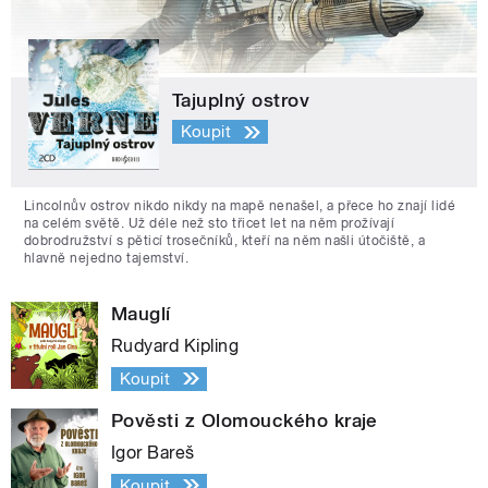
Tajuplný ostrov
Koupit
Lincolnův ostrov nikdo nikdy na mapě nenašel, a přece ho znají lidé
na celém světě. Už déle než sto třicet let na něm prožívají
dobrodružství s pěticí trosečníků, kteří na něm našli útočiště, a
hlavně nejedno tajemství.
Mauglí
Rudyard Kipling
Koupit
Pověsti z Olomouckého kraje
Igor Bareš
Koupit