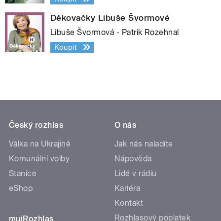
Děkovačky Libuše Švormové
Libuše Švormová - Patrik Rozehnal
Koupit
Český rozhlas
O nás
Válka na Ukrajině
Jak nás naladíte
Komunální volby
Nápověda
Stanice
Lidé v rádiu
eShop
Kariéra
Kontakt
Rozhlasový poplatek
mujRozhlas