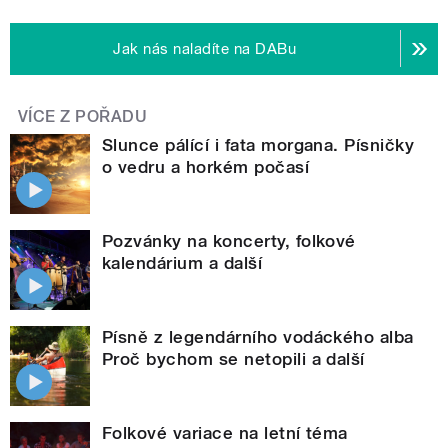
Jak nás naladíte na DABu
VÍCE Z POŘADU
Slunce pálící i fata morgana. Písničky
o vedru a horkém počasí
Pozvánky na koncerty, folkové
kalendárium a další
Písně z legendárního vodáckého alba
Proč bychom se netopili a další
Folkové variace na letní téma