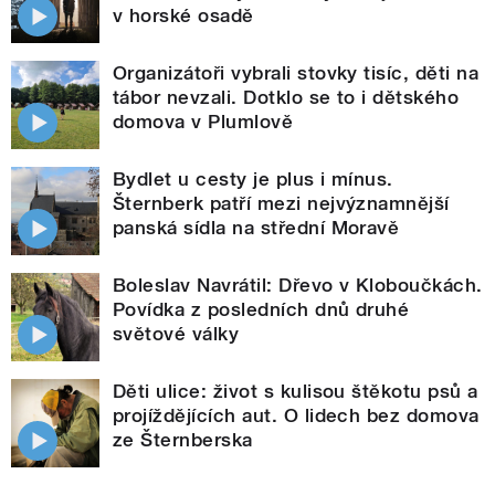
v horské osadě
Organizátoři vybrali stovky tisíc, děti na
tábor nevzali. Dotklo se to i dětského
domova v Plumlově
Bydlet u cesty je plus i mínus.
Šternberk patří mezi nejvýznamnější
panská sídla na střední Moravě
Boleslav Navrátil: Dřevo v Kloboučkách.
Povídka z posledních dnů druhé
světové války
Děti ulice: život s kulisou štěkotu psů a
projíždějících aut. O lidech bez domova
ze Šternberska