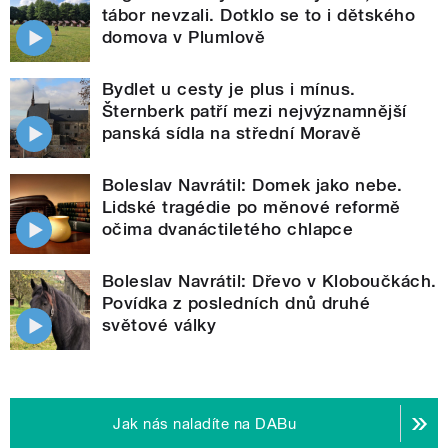
tábor nevzali. Dotklo se to i dětského
domova v Plumlově
Bydlet u cesty je plus i mínus.
Šternberk patří mezi nejvýznamnější
panská sídla na střední Moravě
Boleslav Navrátil: Domek jako nebe.
Lidské tragédie po měnové reformě
očima dvanáctiletého chlapce
Boleslav Navrátil: Dřevo v Kloboučkách.
Povídka z posledních dnů druhé
světové války
Jak nás naladíte na DABu