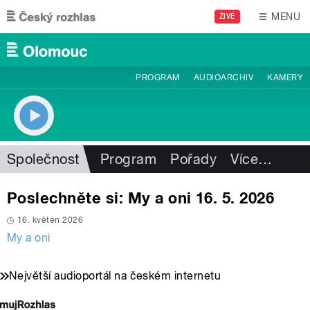
Přejít k hlavnímu obsahu
MENU
ŽIVĚ
PROGRAM
AUDIOARCHIV
KAMERY
Společnost
Program
Pořady
Více
…
Poslechněte si: My a oni 16. 5. 2026
16. květen 2026
My a oni
Největší audioportál na českém internetu