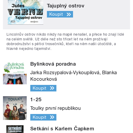
Tajuplný ostrov
Koupit
Lincolnův ostrov nikdo nikdy na mapě nenašel, a přece ho znají lidé
na celém světě. Už déle než sto třicet let na něm prožívají
dobrodružství s pěticí trosečníků, kteří na něm našli útočiště, a
hlavně nejedno tajemství.
Bylinková poradna
Jarka Rozsypalová-Vykoupilová, Blanka
Kocourková
Koupit
1-25
Toulky první republikou
Koupit
Setkání s Karlem Čapkem