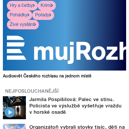
Hry a četby
Krimi
Pohádky
Pořady
Živé vysílání
Audiosvět Českého rozhlasu na jednom místě
NEJPOSLOUCHANĚJŠÍ
Jarmila Pospíšilová: Palec ve stínu.
Policista ve výslužbě vyšetřuje vraždu
v horské osadě
Organizátoři vybrali stovky tisíc, děti na