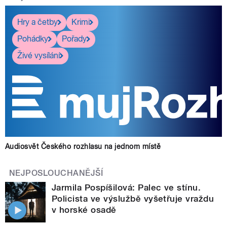
Hry a četby
Krimi
Pohádky
Pořady
Živé vysílání
Audiosvět Českého rozhlasu na jednom místě
NEJPOSLOUCHANĚJŠÍ
Jarmila Pospíšilová: Palec ve stínu.
Policista ve výslužbě vyšetřuje vraždu
v horské osadě