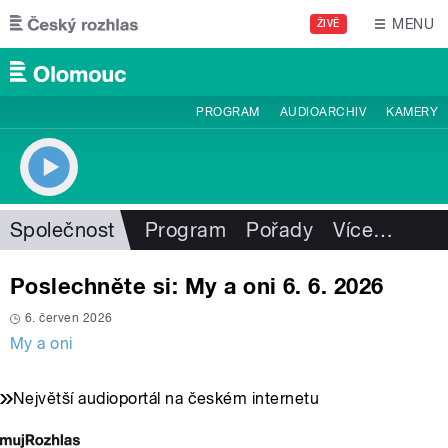
Přejít k hlavnímu obsahu
MENU
ŽIVĚ
PROGRAM
AUDIOARCHIV
KAMERY
Společnost
Program
Pořady
Více
…
Poslechněte si: My a oni 6. 6. 2026
6. červen 2026
My a oni
Největší audioportál na českém internetu