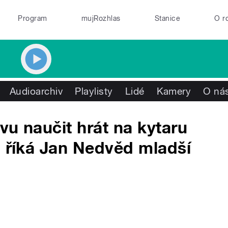
Program
mujRozhlas
Stanice
O r
Audioarchiv
Playlisty
Lidé
Kamery
O ná
vu naučit hrát na kytaru
, říká Jan Nedvěd mladší