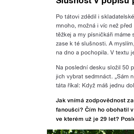
Slušnost v popisu 
Po tátovi zdědil i skladatels
mnoho, možná i víc než před l
těžkej a my písničkáři máme s
zase k té slušnosti. A myslím,
na dno a pochopila. V textu j
Na poslední desku složil 50
jich vybrat sedmnáct. „Sám n
táta říkal: Když máš jednu do
Jak vnímá zodpovědnost za 
fanoušci? Čím ho obohatil v
ve kterém už je 29 let? Posl