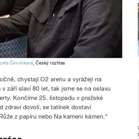
cela Červinková
,
Český rozhlas
íčně, chystají O2 arenu a vyrážejí na
v září slaví 80 let, tak jsme se na oslavu
erty. Končíme 25. listopadu v pražské
zdraví dovolí, se tatínek dostaví
, Růže z papíru nebo Na kameni kámen.“