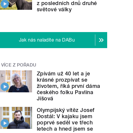
z posledních dnů druhé
světové války
Jak nás naladíte na DABu
VÍCE Z POŘADU
Zpívám už 40 let a je
krásné prozpívat se
životem, říká první dáma
českého folku Pavlína
Jíšová
Olympijský vítěz Josef
Dostál: V kajaku jsem
poprvé seděl ve třech
letech a hned jsem se