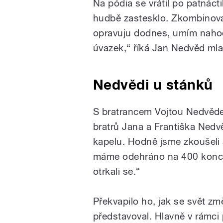
Na pódia se vrátil po patnác
hudbě zastesklo. Zkombinoval
opravuju dodnes, umím nahodi
úvazek,“ říká Jan Nedvěd mla
Nedvědi u stánků
S bratrancem Vojtou Nedvědem
bratrů Jana a Františka Nedv
kapelu. Hodně jsme zkoušeli 
máme odehráno na 400 koncer
otrkali se.“
Překvapilo ho, jak se svět změ
představoval. Hlavně v rámci 