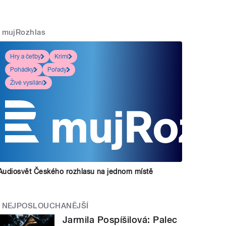
mujRozhlas
Hry a četby
Krimi
Pohádky
Pořady
Živé vysílání
Audiosvět Českého rozhlasu na jednom místě
NEJPOSLOUCHANĚJŠÍ
Jarmila Pospíšilová: Palec