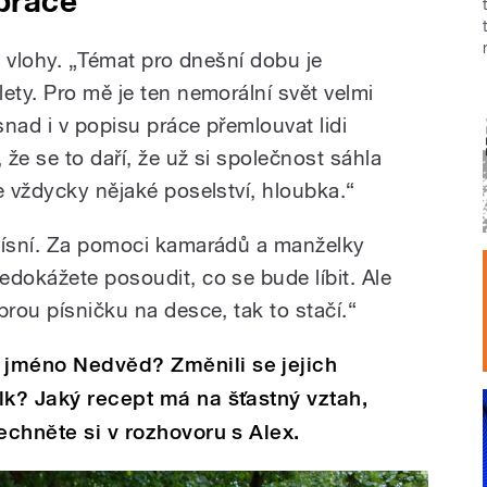
práce
ké vlohy. „Témat pro dnešní dobu je
ety. Pro mě je ten nemorální svět velmi
nad i v popisu práce přemlouvat lidi
 že se to daří, že už si společnost sáhla
e vždycky nějaké poselství, hloubka.“
 písní. Za pomoci kamarádů a manželky
edokážete posoudit, co se bude líbit. Ale
brou písničku na desce, tak to stačí.“
jméno Nedvěd? Změnili se jejich
lk? Jaký recept má na šťastný vztah,
echněte si v rozhovoru s Alex.