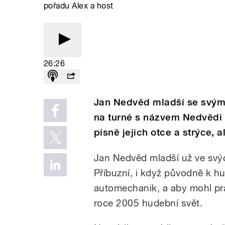
pořadu Alex a host
26:26
Jan Nedvěd mladší se svým
na turné s názvem Nedvědi 
písně jejich otce a strýce, al
Jan Nedvěd mladší už ve svýc
Příbuzní, i když původně k h
automechanik, a aby mohl pra
roce 2005 hudební svět.