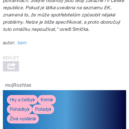
potravinách. Stejné hodnoty jsou tedy závazné i v České
republice. Pokud je látka uvedena na seznamu EK,
znamená to, že může spotřebitelům způsobit nějaké
problémy. Nelze je blíže specifikovat, a proto dooručuji
tuto omáčku nepoužívat,"
uvedl Smička.
autor:
bam
mujRozhlas
Hry a četby
Krimi
Pohádky
Pořady
Živé vysílání