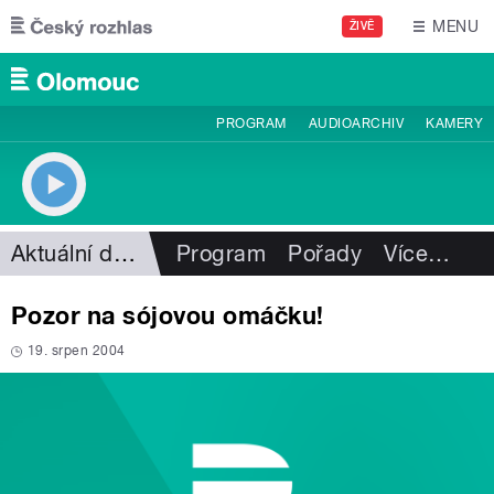
Přejít k hlavnímu obsahu
MENU
ŽIVĚ
PROGRAM
AUDIOARCHIV
KAMERY
Aktuální dění
Program
Pořady
Více
…
Pozor na sójovou omáčku!
19. srpen 2004