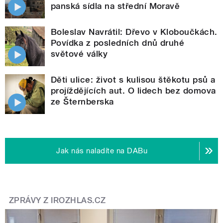
panská sídla na střední Moravě
Boleslav Navrátil: Dřevo v Kloboučkách.
Povídka z posledních dnů druhé
světové války
Děti ulice: život s kulisou štěkotu psů a
projíždějících aut. O lidech bez domova
ze Šternberska
Jak nás naladíte na DABu
ZPRÁVY Z IROZHLAS.CZ