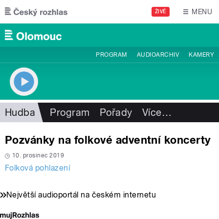
Přejít k hlavnímu obsahu
MENU
ŽIVĚ
PROGRAM
AUDIOARCHIV
KAMERY
Hudba
Program
Pořady
Více
…
Pozvánky na folkové adventní koncerty
10. prosinec 2019
Folková pohlazení
Největší audioportál na českém internetu