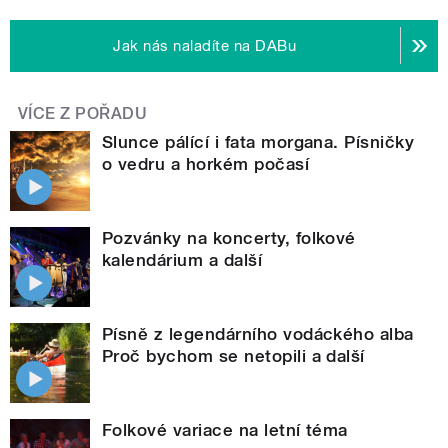
Jak nás naladíte na DABu
VÍCE Z POŘADU
Slunce pálící i fata morgana. Písničky
o vedru a horkém počasí
Pozvánky na koncerty, folkové
kalendárium a další
Písně z legendárního vodáckého alba
Proč bychom se netopili a další
Folkové variace na letní téma