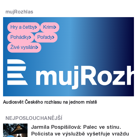
mujRozhlas
Hry a četby
Krimi
Pohádky
Pořady
Živé vysílání
Audiosvět Českého rozhlasu na jednom místě
NEJPOSLOUCHANĚJŠÍ
Jarmila Pospíšilová: Palec ve stínu.
Policista ve výslužbě vyšetřuje vraždu