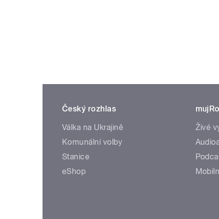
Český rozhlas
mujRo
Válka na Ukrajině
Živé v
Komunální volby
Audioa
Stanice
Podca
eShop
Mobiln