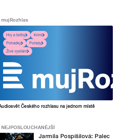
mujRozhlas
Hry a četby
Krimi
Pohádky
Pořady
Živé vysílání
Audiosvět Českého rozhlasu na jednom místě
NEJPOSLOUCHANĚJŠÍ
Jarmila Pospíšilová: Palec