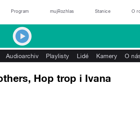
Program
mujRozhlas
Stanice
O r
Audioarchiv
Playlisty
Lidé
Kamery
O ná
thers, Hop trop i Ivana