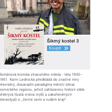
Šikmý kostel 3
Koupit
Románová kronika ztraceného města - léta 1945–
1961. Karin Lednická předkládá do značné míry
převratný, dosavadní paradigma měnící obraz
hornického regionu, jehož zahlazenou historii stále
překrývá tlustá vrstva mýtů a zakořeněných
stereotypů o „černé zemi a rudém kraji“.