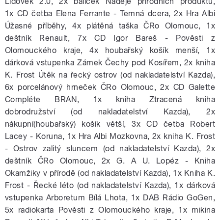
Lidověk 2.0, 2x balíček Naděje přírodních produktů,
1x CD četba Elena Ferrante - Temná dcera, 2x Hra Albi
Úžasné příběhy, 4x plátěná taška ČRo Olomouc, 1x
deštník Renault, 7x CD Igor Bareš - Pověsti z
Olomouckého kraje, 4x houbařský košík menší, 1x
dárková vstupenka Zámek Čechy pod Kosířem, 2x kniha
K. Frost Útěk na řecký ostrov (od nakladatelství Kazda),
6x porcelánový hrneček ČRo Olomouc, 2x CD Galette
Compléte BRAN, 1x kniha Ztracená kniha
dobrodružství (od nakladatelství Kazda), 2x
nákupní(houbařský) košík větší, 3x CD četba Robert
Lacey - Koruna, 1x Hra Albi Mozkovna, 2x kniha K. Frost
- Ostrov zalitý sluncem (od nakladatelství Kazda), 2x
deštník ČRo Olomouc, 2x G. A U. Lopéz - Kniha
Okamžiky v přírodě (od nakladatelství Kazda), 1x Kniha K.
Frost - Řecké léto (od nakladatelství Kazda), 1x dárková
vstupenka Arboretum Bílá Lhota, 1x DAB Rádio GoGen,
5x radiokarta Pověsti z Olomouckého kraje, 1x mikina