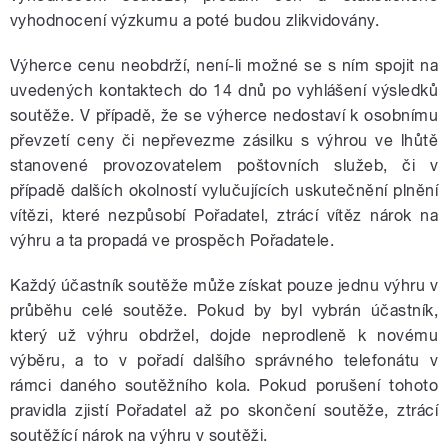
vyhodnocení výzkumu a poté budou zlikvidovány.
Výherce cenu neobdrží, není-li možné se s ním spojit na
uvedených kontaktech do 14 dnů po vyhlášení výsledků
soutěže. V případě, že se výherce nedostaví k osobnímu
převzetí ceny či nepřevezme zásilku s výhrou ve lhůtě
stanovené provozovatelem poštovních služeb, či v
případě dalších okolností vylučujících uskutečnění plnění
vítězi, které nezpůsobí Pořadatel, ztrácí vítěz nárok na
výhru a ta propadá ve prospěch Pořadatele.
Každý účastník soutěže může získat pouze jednu výhru v
průběhu celé soutěže. Pokud by byl vybrán účastník,
který už výhru obdržel, dojde neprodleně k novému
výběru, a to v pořadí dalšího správného telefonátu v
rámci daného soutěžního kola. Pokud porušení tohoto
pravidla zjistí Pořadatel až po skončení soutěže, ztrácí
soutěžící nárok na výhru v soutěži.