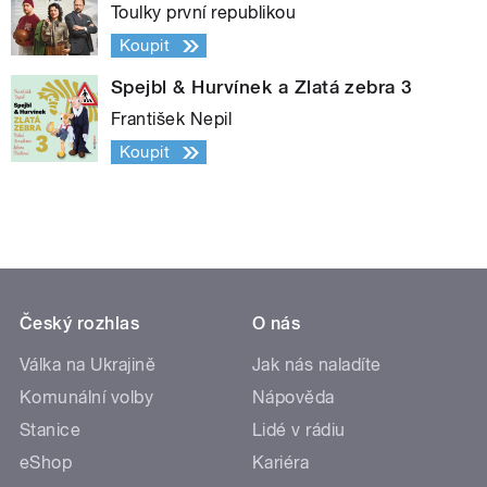
Toulky první republikou
Koupit
Spejbl & Hurvínek a Zlatá zebra 3
František Nepil
Koupit
Český rozhlas
O nás
Válka na Ukrajině
Jak nás naladíte
Komunální volby
Nápověda
Stanice
Lidé v rádiu
eShop
Kariéra