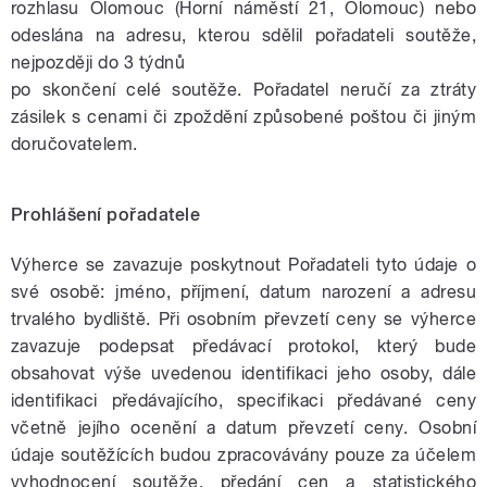
rozhlasu Olomouc (Horní náměstí 21, Olomouc) nebo
odeslána na adresu, kterou sdělil pořadateli soutěže,
nejpozději do 3 týdnů
po skončení celé soutěže. Pořadatel neručí za ztráty
zásilek s cenami či zpoždění způsobené poštou či jiným
doručovatelem.
Prohlášení pořadatele
Výherce se zavazuje poskytnout Pořadateli tyto údaje o
své osobě: jméno, příjmení, datum narození a adresu
trvalého bydliště. Při osobním převzetí ceny se výherce
zavazuje podepsat předávací protokol, který bude
obsahovat výše uvedenou identifikaci jeho osoby, dále
identifikaci předávajícího, specifikaci předávané ceny
včetně jejího ocenění a datum převzetí ceny. Osobní
údaje soutěžících budou zpracovávány pouze za účelem
vyhodnocení soutěže, předání cen a statistického