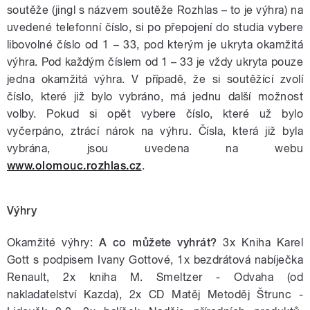
soutěže (jingl s názvem soutěže Rozhlas – to je výhra) na
uvedené telefonní číslo, si po přepojení do studia vybere
libovolné číslo od 1 – 33, pod kterým je ukryta okamžitá
výhra. Pod každým číslem od 1 – 33 je vždy ukryta pouze
jedna okamžitá výhra. V případě, že si soutěžící zvolí
číslo, které již bylo vybráno, má jednu další možnost
volby. Pokud si opět vybere číslo, které už bylo
vyčerpáno, ztrácí nárok na výhru. Čísla, která již byla
vybrána, jsou uvedena na webu
www.olomouc.rozhlas.cz
.
Výhry
Okamžité výhry:
A co můžete vyhrát?
3x Kniha Karel
Gott s podpisem Ivany Gottové, 1x bezdrátová nabíječka
Renault, 2x kniha M. Smeltzer - Odvaha (od
nakladatelství Kazda), 2x CD Matěj Metoděj Štrunc -