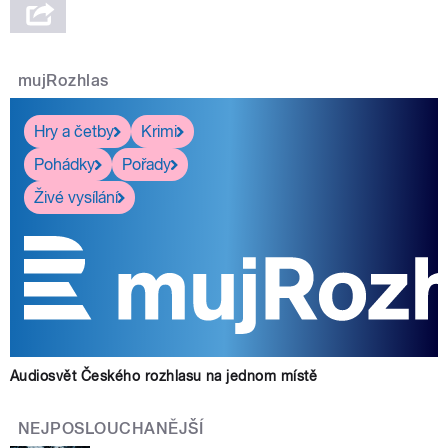
mujRozhlas
Hry a četby
Krimi
Pohádky
Pořady
Živé vysílání
Audiosvět Českého rozhlasu na jednom místě
NEJPOSLOUCHANĚJŠÍ