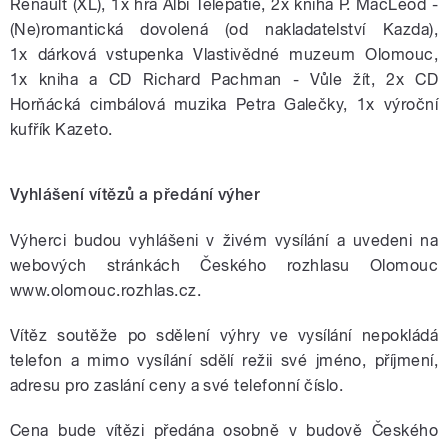
Renault (XL), 1x hra Albi Telepatie, 2x kniha P. MacLeod -
(Ne)romantická dovolená (od nakladatelství Kazda),
1x dárková vstupenka Vlastivědné muzeum Olomouc,
1x kniha a CD Richard Pachman - Vůle žít, 2x CD
Horňácká cimbálová muzika Petra Galečky, 1x výroční
kufřík Kazeto.
Vyhlášení vítězů a předání výher
Výherci budou vyhlášeni v živém vysílání a uvedeni na
webových stránkách Českého rozhlasu Olomouc
www.olomouc.rozhlas.cz
.
Vítěz soutěže po sdělení výhry ve vysílání nepokládá
telefon a mimo vysílání sdělí režii své jméno, příjmení,
adresu pro zaslání ceny a své telefonní číslo.
Cena bude vítězi předána osobně v budově Českého