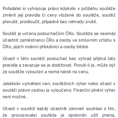
Pořadatel si vyhrazuje právo kdykoliv v průběhu soutěže
změnit její pravidla či ceny vložené do soutěže, soutěž
přerušit, prodloužit, případně bez náhrady zrušit.
Soutěž je určena posluchačům ČRo.
Soutěže se nesmějí
účastnit zaměstnanci ČRo a osoby ve smluvním vztahu s
ČRo, jejich rodinní příslušníci a osoby blízké.
Účastí v této soutěži posluchač bez výhrad přijímá tato
pravidla a zavazuje se je dodržovat. Poruší-li je, může být
ze soutěže vyloučen a nemá nárok na cenu.
Jakékoliv vymáhání cen, soutěžních výher nebo účasti v
soutěži právní cestou je vyloučeno. Finanční plnění výher
není možné.
Účastí v soutěži každý účastník zároveň souhlasí s tím,
že provozovatel soutěže je oprávněn užít jména,