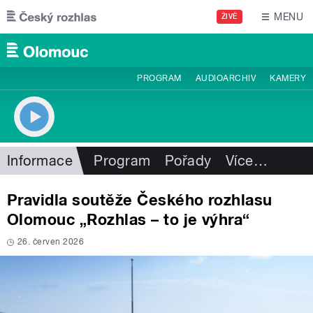
Přejít k hlavnímu obsahu
MENU
ŽIVĚ
PROGRAM
AUDIOARCHIV
KAMERY
Informace
Program
Pořady
Více
…
Pravidla soutěže Českého rozhlasu
Olomouc „Rozhlas – to je výhra“
26. červen 2026