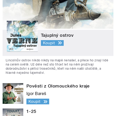
Tajuplný ostrov
Koupit
Lincolnův ostrov nikdo nikdy na mapě nenašel, a přece ho znají lidé
na celém světě. Už déle než sto třicet let na něm prožívají
dobrodružství s pěticí trosečníků, kteří na něm našli útočiště, a
hlavně nejedno tajemství.
Pověsti z Olomouckého kraje
Igor Bareš
Koupit
1-25