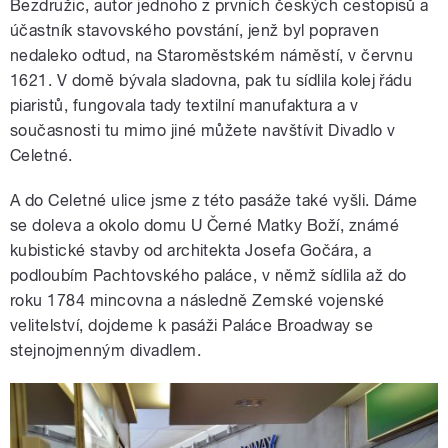
Bezdružic, autor jednoho z prvních českých cestopisů a
účastník stavovského povstání, jenž byl popraven
nedaleko odtud, na Staroměstském náměstí, v červnu
1621. V domě bývala sladovna, pak tu sídlila kolej řádu
piaristů, fungovala tady textilní manufaktura a v
současnosti tu mimo jiné můžete navštívit Divadlo v
Celetné.
A do Celetné ulice jsme z této pasáže také vyšli. Dáme
se doleva a okolo domu U Černé Matky Boží, známé
kubistické stavby od architekta Josefa Gočára, a
podloubím Pachtovského paláce, v němž sídlila až do
roku 1784 mincovna a následně Zemské vojenské
velitelství, dojdeme k pasáži Paláce Broadway se
stejnojmenným divadlem.