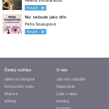
Helena Vondráčková
Koupit
Nic nebude jako dřív
Petra Soukupová
Koupit
Český rozhlas
O nás
Válka na Ukrajině
Jak nás naladíte
Komunální volby
Nápověda
Stanice
Lidé v rádiu
eShop
Kariéra
Kontakt