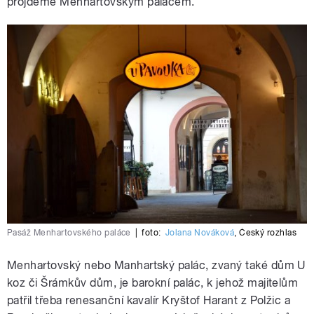
projdeme Menhartovským palácem.
Pasáž Menhartovského paláce
|
foto:
Jolana Nováková
,
Český rozhlas
Menhartovský nebo Manhartský palác, zvaný také dům U
koz či Šrámkův dům, je barokní palác, k jehož majitelům
patřil třeba renesanční kavalír Kryštof Harant z Polžic a