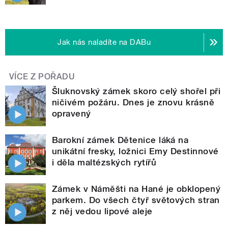
Jak nás naladíte na DABu
VÍCE Z POŘADU
Šluknovský zámek skoro celý shořel při
ničivém požáru. Dnes je znovu krásně
opravený
Barokní zámek Dětenice láká na
unikátní fresky, ložnici Emy Destinnové
i děla maltézských rytířů
Zámek v Náměšti na Hané je obklopený
parkem. Do všech čtyř světových stran
z něj vedou lipové aleje