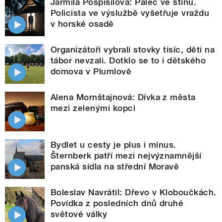
Jarmila Pospíšilová: Palec ve stínu.
Policista ve výslužbě vyšetřuje vraždu
v horské osadě
Organizátoři vybrali stovky tisíc, děti na
tábor nevzali. Dotklo se to i dětského
domova v Plumlově
Alena Mornštajnová: Dívka z města
mezi zelenými kopci
Bydlet u cesty je plus i mínus.
Šternberk patří mezi nejvýznamnější
panská sídla na střední Moravě
Boleslav Navrátil: Dřevo v Kloboučkách.
Povídka z posledních dnů druhé
světové války