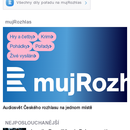
Všechny díly pořadu na mujRozhlas
mujRozhlas
Hry a četby
Krimi
Pohádky
Pořady
Živé vysílání
Audiosvět Českého rozhlasu na jednom místě
NEJPOSLOUCHANĚJŠÍ