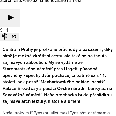
Staroměstského až na Senovážné náměstí
3:11
Centrum Prahy je protkané průchody a pasážemi, díky
nimž je možné zkrátit si cestu, ale také se ocitnout v
zajímavých zákoutích. My se vydáme ze
Staroměstského náměstí přes Ungelt, původně
opevněný kupecký dvůr pocházející patrně už z 11.
století, pak pasáží Menhartovského paláce, pasáží
Paláce Broadway a pasáží České národní banky až na
Senovážné náměstí. Naše procházka bude přehlídkou
zajímavé architektury, historie a umění.
Naše kroky míří Týnskou ulicí mezi Týnským chrámem a