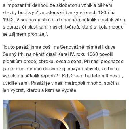
s impozantní klenbou ze sklobetonu vznikla během
stavby budovy Živnostenské banky v letech 1935 až
1942. V současnosti se zde nachází několik desítek vitrín
s obrazy či plastikami našich tvůrců, které si kolemjdoucí
se zájmem prohlížejí.
Touto pasáží jsme došli na Senovážné náměstí, dříve
Senný trh, na němž císař Karel IV. roku 1360 povolil
pícníkům prodej obroku, ovsa a sena. Při naší procházce
jsme míjeli mnoho dalších zajímavých staveb, že by to
vydalo na několik reportáží. Když sem budete mít cestu,
uvidíte sami. Pasáží je v naší metropoli mnoho, stačí si
jen vybrat, kterou a kam se vydáte.