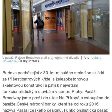
V pasáži Paláce Broadway sídli stejnojmenné divadlo
|
foto:
Jolana
Nováková
,
Český rozhlas
Budova pocházející z 30. let minulého století se skládá
ze tří šestipatrových křídel s železobetonovou
skeletovou konstrukcí a patří k největším
funkcionalistickým stavbám v centru Prahy. Pasáží
Broadway jsme prošli do ulice Na Příkopě a vstoupíme do
pasáže České národní banky, která se od roku 2016
nazývá Pasáží českého designu. Funkcionalistická pasáž