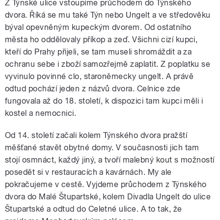
Z Týnské ulice vstoupíme průchodem do Týnského
dvora. Říká se mu také Týn nebo Ungelt a ve středověku
býval opevněným kupeckým dvorem. Od ostatního
města ho oddělovaly příkop a zeď. Všichni cizí kupci,
kteří do Prahy přijeli, se tam museli shromáždit a za
ochranu sebe i zboží samozřejmě zaplatit. Z poplatku se
vyvinulo povinné clo, staroněmecky ungelt. A právě
odtud pochází jeden z názvů dvora. Celnice zde
fungovala až do 18. století, k dispozici tam kupci měli i
kostel a nemocnici.
Od 14. století začali kolem Týnského dvora pražští
měšťané stavět obytné domy. V současnosti jich tam
stojí osmnáct, každý jiný, a tvoří malebný kout s možností
posedět si v restauracích a kavárnách. My ale
pokračujeme v cestě. Vyjdeme průchodem z Týnského
dvora do Malé Štupartské, kolem Divadla Ungelt do ulice
Štupartské a odtud do Celetné ulice. A to tak, že