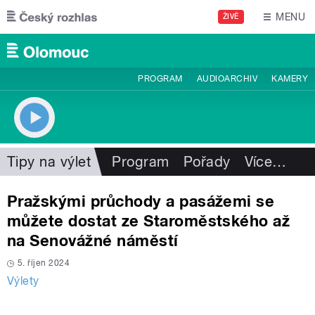
Přejít k hlavnímu obsahu
MENU
ŽIVĚ
PROGRAM
AUDIOARCHIV
KAMERY
Tipy na výlet
Program
Pořady
Více
…
Pražskými průchody a pasážemi se
můžete dostat ze Staroměstského až
na Senovážné náměstí
5. říjen 2024
Výlety