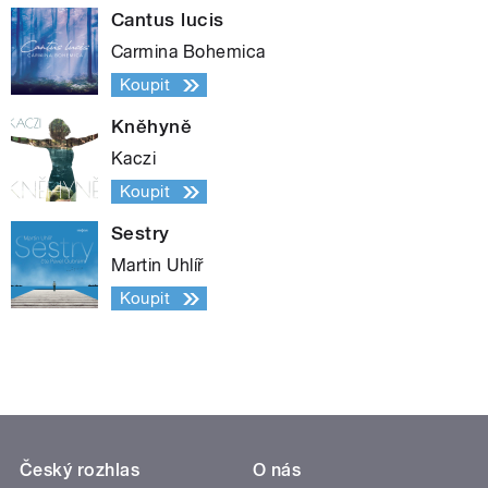
Cantus lucis
Carmina Bohemica
Koupit
Kněhyně
Kaczi
Koupit
Sestry
Martin Uhlíř
Koupit
Český rozhlas
O nás