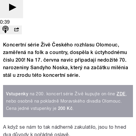
0:39
Koncertní série Živě Českého rozhlasu Olomouc,
zaměřená na folk a country, dospěla k úctyhodnému
číslu 200! Na 17. června navíc připadají nedožité 70.
narozeniny Sandyho Noska, který na začátku milénia
stál u zrodu této koncertní série.
Vstupenky
na 200. koncert série Živě kupujte on-line
ZDE
,
nebo osobně na pokladně Moravského divadla Olomouc.
Cena jedné vstupenky je
200 Kč
.
A když se nám to tak nádherně zakulatilo, jsou to hned
dva důvody k pořádné oslavě.