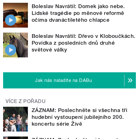
Boleslav Navrátil: Domek jako nebe.
Lidské tragédie po měnové reformě
očima dvanáctiletého chlapce
Boleslav Navrátil: Dřevo v Kloboučkách.
Povídka z posledních dnů druhé
světové války
Jak nás naladíte na DABu
VÍCE Z POŘADU
ZÁZNAM: Poslechněte si všechna tři
hudební vystoupení jubilejního 200.
koncertu série Živě