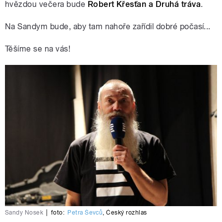
hvězdou večera bude
Robert Křesťan a Druhá tráva
.
Na Sandym bude, aby tam nahoře zařídil dobré počasí...
Těšíme se na vás!
Sandy Nosek
|
foto:
Petra Ševců
,
Český rozhlas