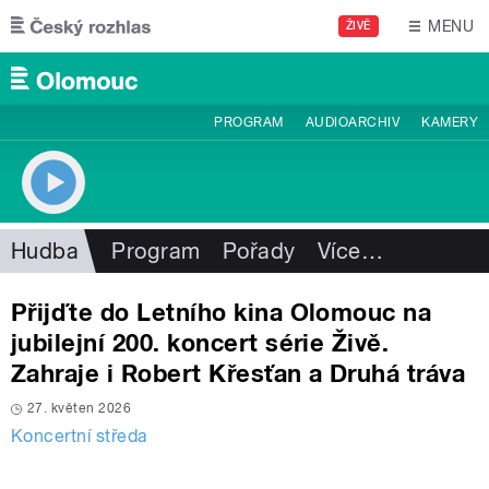
Přejít k hlavnímu obsahu
MENU
ŽIVĚ
PROGRAM
AUDIOARCHIV
KAMERY
Hudba
Program
Pořady
Více
…
Přijďte do Letního kina Olomouc na
jubilejní 200. koncert série Živě.
Zahraje i Robert Křesťan a Druhá tráva
27. květen 2026
Koncertní středa