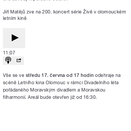
Jiří Matějů zve na 200. koncert série Živě v olomouckém
letním kině
11:07
Vše se ve
středu 17. června
od 17 hodin
odehraje na
scéně Letního kina Olomouc v r
ámci Divadelního léta
pořádaného Moravským divadlem a Moravskou
filharmonií. Areál bude otevřen již od 16:30.