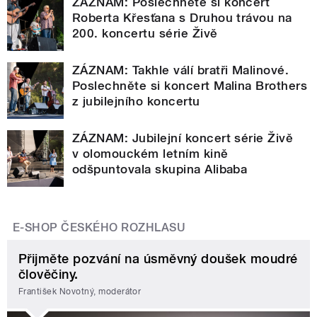
ZÁZNAM: Poslechněte si koncert
Roberta Křesťana s Druhou trávou na
200. koncertu série Živě
ZÁZNAM: Takhle válí bratři Malinové.
Poslechněte si koncert Malina Brothers
z jubilejního koncertu
ZÁZNAM: Jubilejní koncert série Živě
v olomouckém letním kině
odšpuntovala skupina Alibaba
E-SHOP ČESKÉHO ROZHLASU
Přijměte pozvání na úsměvný doušek moudré
člověčiny.
František Novotný, moderátor