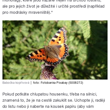
monofágy, které jsou vázané nejen na určitou rostlinu,
ale pro jejich život je důležité i určité prostředí (například
pro modrásky mraveniště).“
Babočka kopřivová
|
foto:
Fotobanka Pixabay (5008272)
Pokud potkáte chlupatou housenku, třeba na silnici,
znamená to, že je na cestě zakuklit se. Uchopte ji, raději
do listu nebo ji naberte na kousek papíru (aby vám