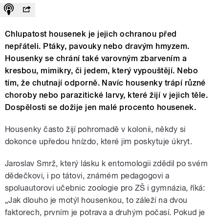
Chlupatost housenek je jejich ochranou před
nepřáteli. Ptáky, pavouky nebo dravým hmyzem.
Housenky se chrání také varovným zbarvením a
kresbou, mimikry, či jedem, který vypouštějí. Nebo
tím, že chutnají odporně. Navíc housenky trápí různé
choroby nebo parazitické larvy, které žijí v jejich těle.
Dospělosti se dožije jen malé procento housenek.
Housenky často žijí pohromadě v kolonii, někdy si
dokonce upředou hnízdo, které jim poskytuje úkryt.
Jaroslav Smrž, který lásku k entomologii zdědil po svém
dědečkovi, i po tátovi, známém pedagogovi a
spoluautorovi učebnic zoologie pro ZŠ i gymnázia, říká:
„Jak dlouho je motýl housenkou, to záleží na dvou
faktorech, prvním je potrava a druhým počasí. Pokud je