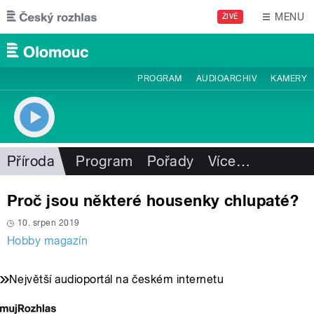
Přejít k hlavnímu obsahu
MENU
ŽIVĚ
PROGRAM
AUDIOARCHIV
KAMERY
Příroda
Program
Pořady
Více
…
Proč jsou některé housenky chlupaté?
10. srpen 2019
Hobby magazín
Největší audioportál na českém internetu