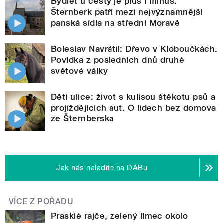
Bydlet u cesty je plus i mínus.
Šternberk patří mezi nejvýznamnější
panská sídla na střední Moravě
Boleslav Navrátil: Dřevo v Kloboučkách.
Povídka z posledních dnů druhé
světové války
Děti ulice: život s kulisou štěkotu psů a
projíždějících aut. O lidech bez domova
ze Šternberska
Jak nás naladíte na DABu
VÍCE Z POŘADU
Prasklé rajče, zelený límec okolo