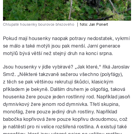
Chlupaté housenky bourovce březového
|
foto:
Jan Ponert
Pokud mají housenky naopak potravy nedostatek, vykrmí
se málo a také motýli jsou pak menší. Jarní generace
motýlů bývá větší než stejný druh na konci srpna.
Jsou housenky v jídle vybíravé? „Jak které,“ říká Jaroslav
Smrž. „Některé takzvaně sežerou všechno (polyfágy),
z těch se pak většinou rekrutují škůdci, klasickým
příkladem je bekyně. Dalším druhem je oligofág, taková
housenka žere pouze jeden rostlinný rod. Například jasoň
dymnivkový žere jenom rod dymnivka. Třetí skupina,
monofág, žere pouze jediný druh rostliny. Například
babočka kopřivová žere pouze kopřivu dvoudomou, což
je naštěstí pro ni velice rozšířená rostlina. A existují také