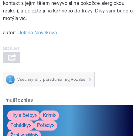
kontakt s jejím tělem nevyvolal na pokožce alergickou
reakci), a položte ji na keř nebo do trávy. Díky vám bude o
motýla víc.
autor:
Jolana Nováková
Všechny díly pořadu na mujRozhlas
mujRozhlas
Hry a četby
Krimi
Pohádky
Pořady
Živé vysílání