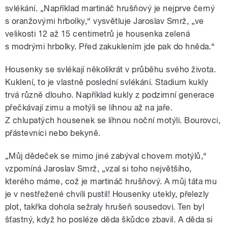
svlékání. „Například martináč hrušňový je nejprve černý
s oranžovými hrbolky,“ vysvětluje Jaroslav Smrž, „ve
velikosti 12 až 15 centimetrů je housenka zelená
s modrými hrbolky. Před zakuklením jde pak do hněda.“
Housenky se svlékají několikrát v průběhu svého života.
Kuklení, to je vlastně poslední svlékání. Stadium kukly
trvá různě dlouho. Například kukly z podzimní generace
přečkávají zimu a motýli se líhnou až na jaře.
Z chlupatých housenek se líhnou noční motýli. Bourovci,
přástevníci nebo bekyně.
„Můj dědeček se mimo jiné zabýval chovem motýlů,“
vzpomíná Jaroslav Smrž, „vzal si toho největšího,
kterého máme, což je martináč hrušňový. A můj táta mu
je v nestřežené chvíli pustil! Housenky utekly, přelezly
plot, takřka dohola sežraly hrušeň sousedovi. Ten byl
šťastný, když ho posléze děda škůdce zbavil. A děda si