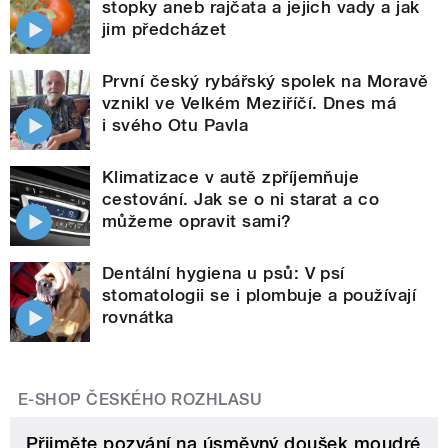
stopky aneb rajčata a jejich vady a jak
jim předcházet
První český rybářský spolek na Moravě
vznikl ve Velkém Meziříčí. Dnes má
i svého Otu Pavla
Klimatizace v autě zpříjemňuje
cestování. Jak se o ni starat a co
můžeme opravit sami?
Dentální hygiena u psů: V psí
stomatologii se i plombuje a používají
rovnátka
E-SHOP ČESKÉHO ROZHLASU
Přijměte pozvání na úsměvný doušek moudré