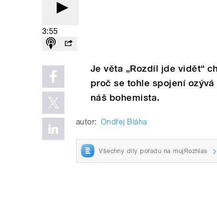
3:55
Je věta „Rozdíl jde vidět“ 
proč se tohle spojení ozýv
náš bohemista.
autor:
Ondřej Bláha
Všechny díly pořadu na mujRozhlas