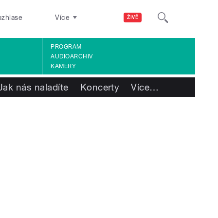
ozhlase
Více
ŽIVĚ
PROGRAM
AUDIOARCHIV
KAMERY
Jak nás naladíte
Koncerty
Více
…