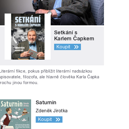
Setkání s
Karlem Čapkem
Koupit
Literární fikce, pokus přiblížit literární nadsázkou
spisovatele, filozofa, ale hlavně člověka Karla Čapka
trochu jinou formou.
Saturnin
Zdeněk Jirotka
Koupit