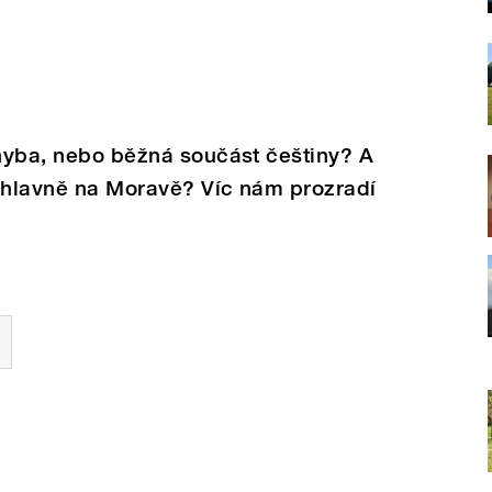
chyba, nebo běžná součást češtiny? A
á hlavně na Moravě? Víc nám prozradí