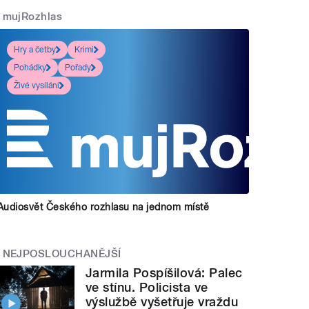
mujRozhlas
Hry a četby
Krimi
Pohádky
Pořady
Živé vysílání
Audiosvět Českého rozhlasu na jednom místě
NEJPOSLOUCHANĚJŠÍ
Jarmila Pospíšilová: Palec
ve stínu. Policista ve
výslužbě vyšetřuje vraždu