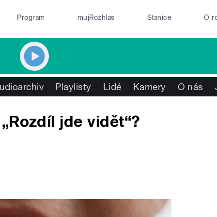
Program
mujRozhlas
Stanice
O r
udioarchiv
Playlisty
Lidé
Kamery
O nás
„Rozdíl jde vidět“?