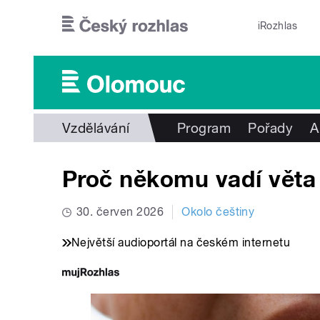
Přejít k hlavnímu obsahu
iRozhlas
Vzdělávání
Program
Pořady
A
Proč někomu vadí věta 
30. červen 2026
Okolo češtiny
Největší audioportál na českém internetu