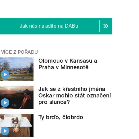
Jak nás naladíte na DABu
VÍCE Z POŘADU
Olomouc v Kansasu a
Praha v Minnesotě
Jak se z křestního jména
Oskar mohlo stát označení
pro slunce?
Ty brďo, člobrdo