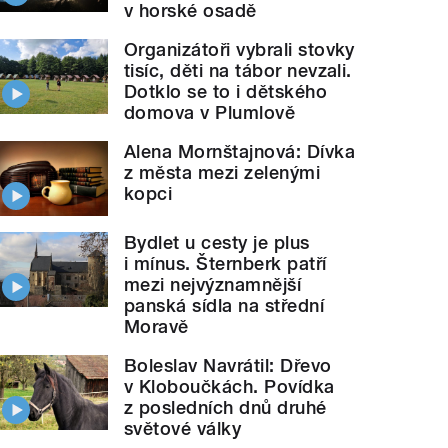
v horské osadě
Organizátoři vybrali stovky
tisíc, děti na tábor nevzali.
Dotklo se to i dětského
domova v Plumlově
Alena Mornštajnová: Dívka
z města mezi zelenými
kopci
Bydlet u cesty je plus
i mínus. Šternberk patří
mezi nejvýznamnější
panská sídla na střední
Moravě
Boleslav Navrátil: Dřevo
v Kloboučkách. Povídka
z posledních dnů druhé
světové války