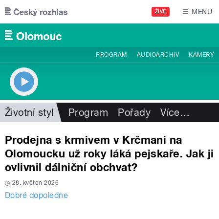
Přejít k hlavnímu obsahu
MENU
ŽIVĚ
PROGRAM
AUDIOARCHIV
KAMERY
Životní styl
Program
Pořady
Více
…
Prodejna s krmivem v Krčmani na
Olomoucku už roky láká pejskaře. Jak ji
ovlivnil dálniční obchvat?
28. květen 2026
Dobré dopoledne