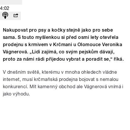
4:02
Nakupovat pro psy a kočky stejně jako pro sebe
sama. S touto myšlenkou si před osmi lety otevřela
prodejnu s krmivem v Krčmani u Olomouce Veronika
Vágnerová. „Lidi zajímá, co svým pejskům dávají,
proto za námi rádi přijedou vybrat a poradit se,“ říká.
V dnešním světě, kterému v mnoha ohledech vládne
internet, musí krčmaňská prodejna bojovat s nemalou
konkurencí. Mít kamenný obchod ale Vágnerová vnímá i
jako výhodu.