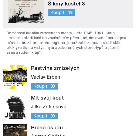
Šikmý kostel 3
Koupit
Románová kronika ztraceného města - léta 1945–1961. Karin
Lednická předkládá do značné míry převratný, dosavadní paradigma
měnící obraz hornického regionu, jehož zahlazenou historii stále
překrývá tlustá vrstva mýtů a zakořeněných stereotypů o „černé
zemi a rudém kraji“.
Pastvina zmizelých
Václav Erben
Koupit
Mít svůj kout
Jitka Zelenková
Koupit
Brána osudu