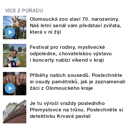
VÍCE Z POŘADU
Olomoucká zoo slaví 70. narozeniny.
Náš letní seriál vám představí zvířata,
která v ní žijí
Festival pro rodiny, myslivecké
odpoledne, chovatelskou výstavu
i koncerty nabízí víkend v kraji
Příběhy našich sousedů. Poslechněte
si osudy pamětníků, jak je zaznamenali
žáci z Olomouckého kraje
Je tu výročí vraždy posledního
Přemyslovce na trůnu. Poslechněte si
detektivku Krvavá pavlač