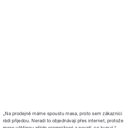
„Na prodejně máme spoustu masa, proto sem zákazníci
rádi přijedou. Neradi to objednávají přes internet, protože
maso většinou přijde rozmražené a nevidí, co kupují,“