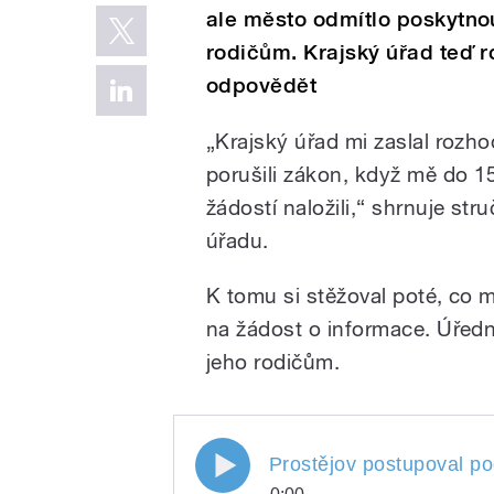
ale město odmítlo poskytnou
rodičům. Krajský úřad teď r
odpovědět
„Krajský úřad mi zaslal rozhod
porušili zákon, když mě do 15
žádostí naložili,“ shrnuje s
úřadu.
K tomu si stěžoval poté, co 
na žádost o informace. Úřední
jeho rodičům.
Prostějov postupoval pod
Prostějov postupoval p