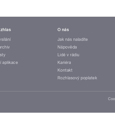
zhlas
O nás
ysílání
Jak nás naladíte
rchiv
Nápověda
sty
Lidé v rádiu
í aplikace
Kariéra
Kontakt
Rozhlasový poplatek
Coo