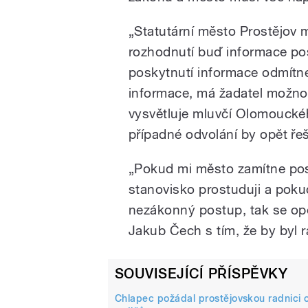
pause
„Statutární město Prostějov
rozhodnutí buď informace pos
poskytnutí informace odmítn
informace, má žadatel možnos
vysvětluje mluvčí Olomouckéh
případné odvolání by opět řeši
„Pokud mi město zamítne posk
stanovisko prostuduji a poku
nezákonný postup, tak se op
Jakub Čech s tím, že by byl 
SOUVISEJÍCÍ PŘÍSPĚVKY
Chlapec požádal prostějovskou radnici o