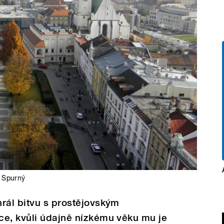
 Spurný
rál bitvu s prostějovským
ce, kvůli údajně nízkému věku mu je