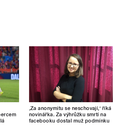
‚Za anonymitu se neschovají,‘ říká
ibercem
novinářka. Za výhrůžku smrtí na
lá
facebooku dostal muž podmínku