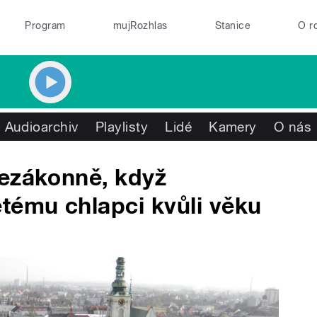
Program
mujRozhlas
Stanice
O r
Audioarchiv
Playlisty
Lidé
Kamery
O nás
nezákonně, když
tému chlapci kvůli věku