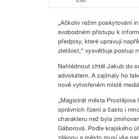
0:00
když neodpověděl patnácti
Prostějov postupoval
Barbora Taševská
Play
kraje nezákonně, kdy
„Ačkoliv režim poskytování i
patnáctiletému chlapci
Natáčela Barbora
svobodném přístupu k informac
předpisy, které upravují např
zletilost,“ vysvětluje postup
Nahlédnout chtěl Jakub do 
advokátem. A zajímaly ho ta
/
nově vytvořeném místě mediál
„Magistrát města Prostějova 
správních řízení a často i m
charakteru než byla zmiňovaná
Gáborová. Podle krajského ú
zákonu a město musí vše nap