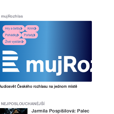
mujRozhlas
Hry a četby
Krimi
Pohádky
Pořady
Živé vysílání
Audiosvět Českého rozhlasu na jednom místě
NEJPOSLOUCHANĚJŠÍ
Jarmila Pospíšilová: Palec