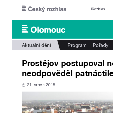
Přejít k hlavnímu obsahu
iRozhlas
Aktuální dění
Program
Pořady
Prostějov postupoval 
neodpověděl patnáctile
21. srpen 2015