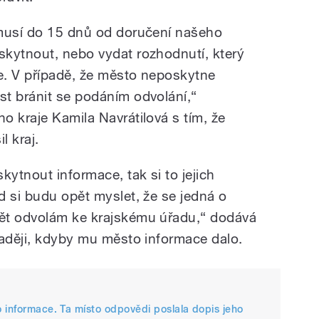
 musí do 15 dnů od doručení našeho
kytnout, nebo vydat rozhodnutí, který
e. V případě, že město neposkytne
t bránit se podáním odvolání,“
o kraje Kamila Navrátilová s tím, že
l kraj.
ytnout informace, tak si to jejich
d si budu opět myslet, že se jedná o
ět odvolám ke krajskému úřadu,“ dodává
raději, kdyby mu město informace dalo.
 informace. Ta místo odpovědi poslala dopis jeho