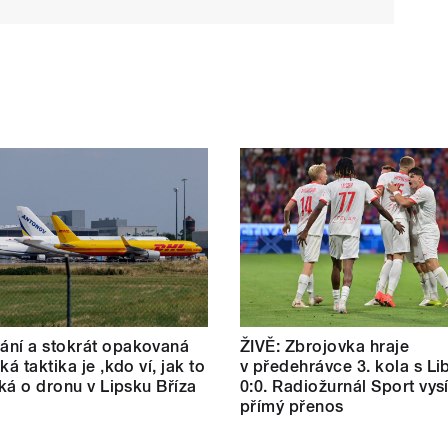
ní a stokrát opakovaná
ŽIVĚ: Zbrojovka hraje
ká taktika je ‚kdo ví, jak to
v předehrávce 3. kola s L
říká o dronu v Lipsku Bříza
0:0. Radiožurnál Sport vysí
přímý přenos