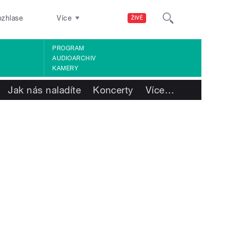
ozhlase
Více
ŽIVĚ
PROGRAM
AUDIOARCHIV
KAMERY
Jak nás naladíte
Koncerty
Více
…