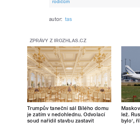
rodičům
autor:
tas
ZPRÁVY Z IROZHLAS.CZ
Trumpův taneční sál Bílého domu
Masková
je zatím v nedohlednu. Odvolací
lež. Rus
soud nařídil stavbu zastavit
bylo‘, 