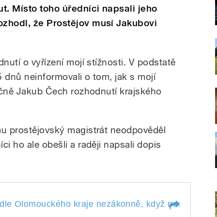
t. Místo toho úředníci napsali jeho
ozhodl, že Prostějov musí Jakubovi
nutí o vyřízení mojí stížnosti. V podstatě
 dnů neinformovali o tom, jak s mojí
tručně Jakub Čech rozhodnutí krajského
mu prostějovský magistrát neodpověděl
ci ho ale obešli a raději napsali dopis
le Olomouckého kraje nezákonně,
odle Olomouckého kraje nezákonně, když neodpověděl 