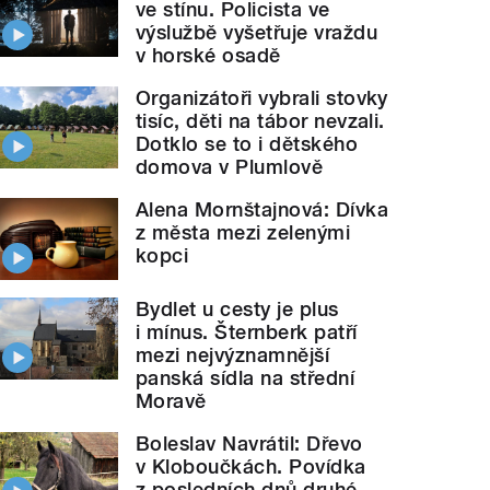
ve stínu. Policista ve
výslužbě vyšetřuje vraždu
v horské osadě
Organizátoři vybrali stovky
tisíc, děti na tábor nevzali.
Dotklo se to i dětského
domova v Plumlově
Alena Mornštajnová: Dívka
z města mezi zelenými
kopci
Bydlet u cesty je plus
i mínus. Šternberk patří
mezi nejvýznamnější
panská sídla na střední
Moravě
Boleslav Navrátil: Dřevo
patnáctiletému chlapci kvůli věku. Natáčela Barbor
v Kloboučkách. Povídka
z posledních dnů druhé