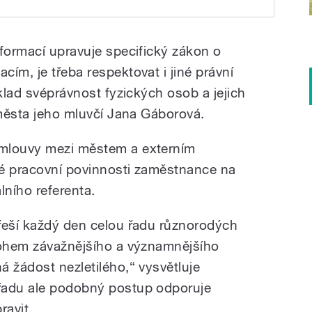
letému chlapci kvůli věku. Natáčela
 podle Olomouckého
ž neodpověděl
Taševská
nformací upravuje specifický zákon o
 kvůli věku.
ím, je třeba respektovat i jiné právní
íklad svéprávnost fyzických osob a jejich
 města jeho mluvčí Jana Gáborová.
smlouvy mezi městem a externím
ké pracovní povinnosti zaměstnance na
ního referenta.
řeší každý den celou řadu různorodých
nohem závažnějšího a významnějšího
 žádost nezletilého,“ vysvětluje
řadu ale podobný postup odporuje
ravit.