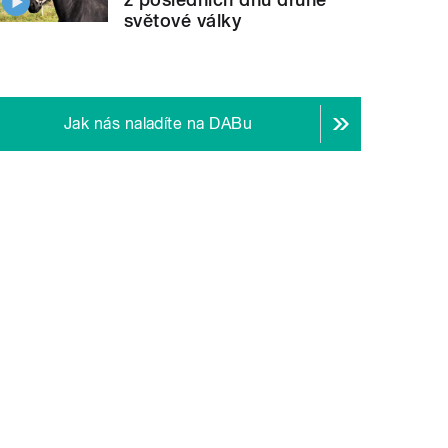
světové války
Jak nás naladíte na DABu