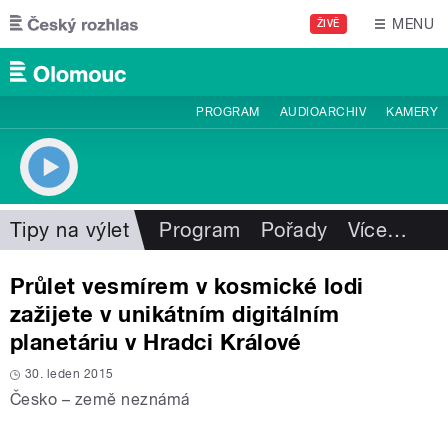
Přejít k hlavnímu obsahu
MENU
ŽIVĚ
PROGRAM
AUDIOARCHIV
KAMERY
Tipy na výlet
Program
Pořady
Více
…
Průlet vesmírem v kosmické lodi
zažijete v unikátním digitálním
planetáriu v Hradci Králové
30. leden 2015
Česko – země neznámá