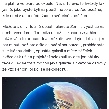
na plátno ve tvaru polokoule. Navíc tu uvidíte hvězdy tak
jasně, jako byste byli na poušti nebo uprostřed oceánu,
kde není v atmosféře žádné světelné znečištění.
Můžete ale i virtuálně opustit planetu Zemi a vydat se na
cestu vesmírem. Technika umožní i značné zrychlení,
takže vám to nebude trvat několik světelných let, ale jen
pár minut, než proletíte sluneční soustavou, prohlédnete
si mléčnou dráhu, opustíte galaxii a místo zářících
hvězdiček už na projekční polokouli uvidíte jen shluky
teček. Tak se totiž mohou jevit galaxie a hvězdné ostrovy
ze vzdálenosti blížící se nekonečnu.