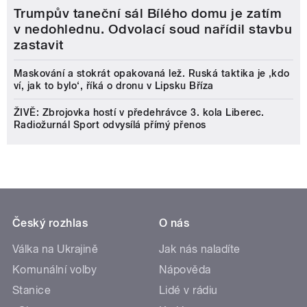
Trumpův taneční sál Bílého domu je zatím
v nedohlednu. Odvolací soud nařídil stavbu
zastavit
Maskování a stokrát opakovaná lež. Ruská taktika je ‚kdo
ví, jak to bylo‘, říká o dronu v Lipsku Bříza
ŽIVĚ: Zbrojovka hostí v předehrávce 3. kola Liberec.
Radiožurnál Sport odvysílá přímý přenos
Český rozhlas
O nás
Válka na Ukrajině
Jak nás naladíte
Komunální volby
Nápověda
Stanice
Lidé v rádiu