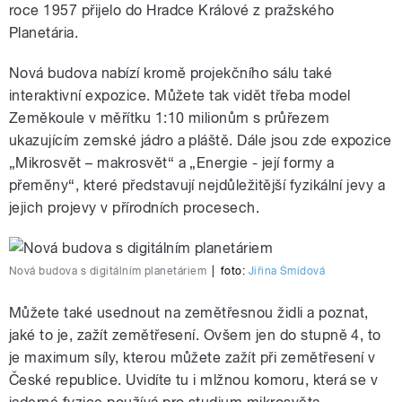
roce 1957 přijelo do Hradce Králové z pražského
Planetária.
Nová budova nabízí kromě projekčního sálu také
interaktivní expozice. Můžete tak vidět třeba model
Zeměkoule v měřítku 1:10 milionům s průřezem
ukazujícím zemské jádro a pláště. Dále jsou zde expozice
„Mikrosvět – makrosvět“ a „Energie - její formy a
přeměny“, které představují nejdůležitější fyzikální jevy a
jejich projevy v přírodních procesech.
Nová budova s digitálním planetáriem
|
foto:
Jiřina Šmídová
Můžete také usednout na zemětřesnou židli a poznat,
jaké to je, zažít zemětřesení. Ovšem jen do stupně 4, to
je maximum síly, kterou můžete zažít při zemětřesení v
České republice. Uvidíte tu i mlžnou komoru, která se v