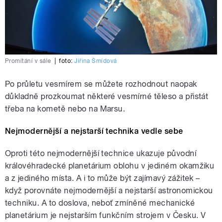
Promítání v sále
|
foto:
Jiřina Šmídová
Po průletu vesmírem se můžete rozhodnout naopak
důkladně prozkoumat některé vesmírné těleso a přistát
třeba na kometě nebo na Marsu.
Nejmodernější a nejstarší technika vedle sebe
Oproti této nejmodernější technice ukazuje původní
královéhradecké planetárium oblohu v jediném okamžiku
a z jediného místa. A i to může být zajímavý zážitek –
když porovnáte nejmodernější a nejstarší astronomickou
techniku. A to doslova, neboť zmíněné mechanické
planetárium je nejstarším funkčním strojem v Česku. V