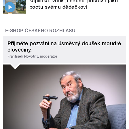
kaplička. Vnuk ji nechal postavit jako
poctu svému dědečkovi
E-SHOP ČESKÉHO ROZHLASU
Přijměte pozvání na úsměvný doušek moudré
člověčiny.
František Novotný, moderátor