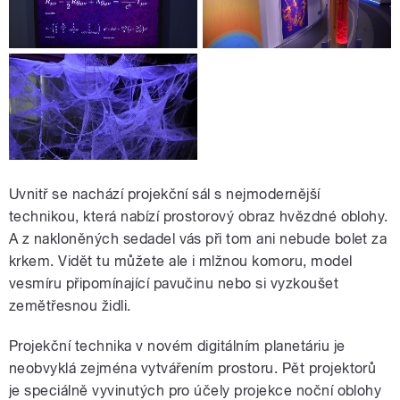
Uvnitř se nachází projekční sál s nejmodernější
technikou, která nabízí prostorový obraz hvězdné oblohy.
A z nakloněných sedadel vás při tom ani nebude bolet za
krkem. Vidět tu můžete ale i mlžnou komoru, model
vesmíru připomínající pavučinu nebo si vyzkoušet
zemětřesnou židli.
Projekční technika v novém digitálním planetáriu je
neobvyklá zejména vytvářením prostoru. Pět projektorů
je speciálně vyvinutých pro účely projekce noční oblohy