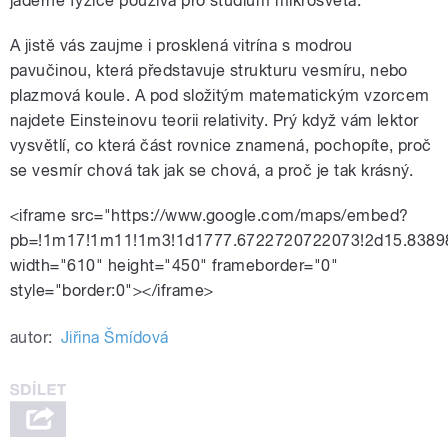
jaderné fyzice používá pro studium mikrosvěta.
A jistě vás zaujme i prosklená vitrína s modrou
pavučinou, která představuje strukturu vesmíru, nebo
plazmová koule. A pod složitým matematickým vzorcem
najdete Einsteinovu teorii relativity. Prý když vám lektor
vysvětlí, co která část rovnice znamená, pochopíte, proč
se vesmír chová tak jak se chová, a proč je tak krásný.
<iframe src="https://www.google.com/maps/embed?
pb=!1m17!1m11!1m3!1d1777.6722720722073!2d15.8389
width="610" height="450" frameborder="0"
style="border:0"></iframe>
autor:
Jiřina Šmídová