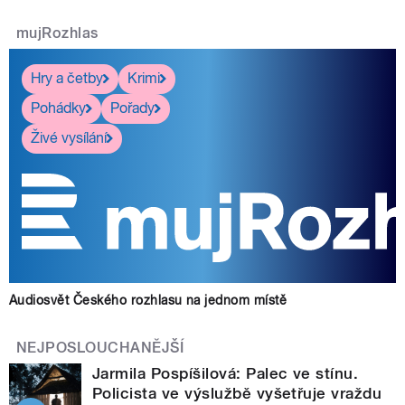
mujRozhlas
Hry a četby
Krimi
Pohádky
Pořady
Živé vysílání
Audiosvět Českého rozhlasu na jednom místě
NEJPOSLOUCHANĚJŠÍ
Jarmila Pospíšilová: Palec ve stínu.
Policista ve výslužbě vyšetřuje vraždu