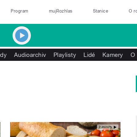
Program
mujRozhlas
Stanice
O r
ady
Audioarchiv
Playlisty
Lidé
Kamery
O
2 minuty