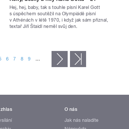
Hej, hej, baby, tak s touhle písní Karel Gott
s úspěchem soutěžil na Olympiádě písní
v Athénách v létě 1970, i když jak sám přiznal,
textař Jiří Štaidl neměl svůj den.
5
6
7
8
9
…
následující ›
poslední »
zhlas
O nás
ysílání
Jak nás naladíte
rchiv
Nápověda