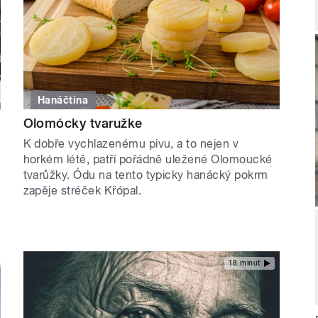
Hanáčtina
Olomócky tvaružke
K dobře vychlazenému pivu, a to nejen v
horkém létě, patří pořádně uležené Olomoucké
tvarůžky. Ódu na tento typicky hanácký pokrm
zapěje stréček Křópal.
18 minut