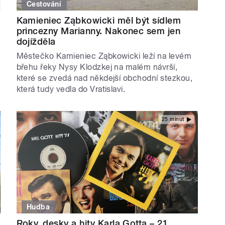
Cestování
Kamieniec Ząbkowicki měl být sídlem
princezny Marianny. Nakonec sem jen
dojížděla
Městečko Kamieniec Ząbkowicki leží na levém
břehu řeky Nysy Klodzkej na malém návrší,
které se zvedá nad někdejší obchodní stezkou,
která tudy vedla do Vratislavi.
25 minut
Hudba
Roky, desky a hity Karla Gotta – 21