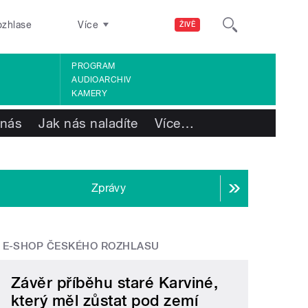
ozhlase
Více
ŽIVĚ
PROGRAM
AUDIOARCHIV
KAMERY
 nás
Jak nás naladíte
Více
…
Zprávy
E-SHOP ČESKÉHO ROZHLASU
Závěr příběhu staré Karviné,
který měl zůstat pod zemí