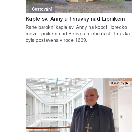
Cestování
Kaple sv. Anny u Trnávky nad Lipníkem
Raně barokní kaple sv. Anny na kopci Horecko
mezi Lipníkem nad Bečvou a jeho částí Trnávka
byla postavena v roce 1699.
3 minuty