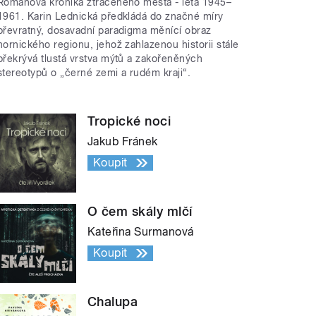
Románová kronika ztraceného města - léta 1945–
1961. Karin Lednická předkládá do značné míry
převratný, dosavadní paradigma měnící obraz
hornického regionu, jehož zahlazenou historii stále
překrývá tlustá vrstva mýtů a zakořeněných
stereotypů o „černé zemi a rudém kraji“.
Tropické noci
Jakub Fránek
Koupit
O čem skály mlčí
Kateřina Surmanová
Koupit
Chalupa