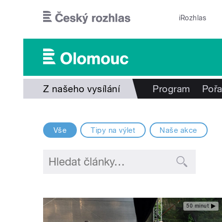
Přejít k hlavnímu obsahu
iRozhlas
Z našeho vysílání
Program
Poř
Vše
Tipy na výlet
Naše akce
50 minut