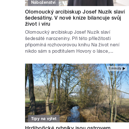
Náboženství
Olomoucký arcibiskup Josef Nuzík slaví
šedesátiny. V nové knize bilancuje svůj
život i víru
Olomoucký arcibiskup Josef Nuzík slaví
šedesáté narozeniny. Při této příležitosti
připomíná rozhovorovou knihu Na život není
nikdo sám s podtitulem Hovory o lásce,...
3 minuty
Tipy na výlet
Hrdibořické rybníky jsou ostrovem