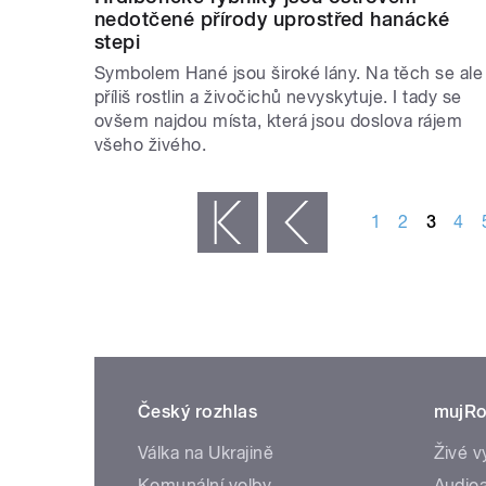
nedotčené přírody uprostřed hanácké
stepi
Symbolem Hané jsou široké lány. Na těch se ale
příliš rostlin a živočichů nevyskytuje. I tady se
ovšem najdou místa, která jsou doslova rájem
všeho živého.
STRÁNKY
1
2
3
4
« první
‹ předchozí
Český rozhlas
mujRo
Válka na Ukrajině
Živé v
Komunální volby
Audioa