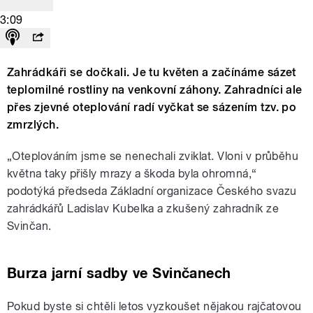
3:09
Zahrádkáři se dočkali. Je tu květen a začínáme sázet
teplomilné rostliny na venkovní záhony. Zahradníci ale
přes zjevné oteplování radí vyčkat se sázením tzv. po
zmrzlých.
„Oteplováním jsme se nenechali zviklat. Vloni v průběhu
května taky přišly mrazy a škoda byla ohromná,“
podotýká předseda Základní organizace Českého svazu
zahrádkářů Ladislav Kubelka a zkušený zahradník ze
Svinčan.
Burza jarní sadby ve Svinčanech
Pokud byste si chtěli letos vyzkoušet nějakou rajčatovou