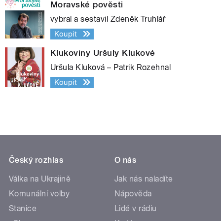
Moravské pověsti
vybral a sestavil Zdeněk Truhlář
Koupit
Klukoviny Uršuly Klukové
Uršula Kluková – Patrik Rozehnal
Koupit
Český rozhlas
O nás
Válka na Ukrajině
Jak nás naladíte
Komunální volby
Nápověda
Stanice
Lidé v rádiu