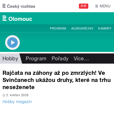
Přejít k hlavnímu obsahu
MENU
ŽIVĚ
PROGRAM
AUDIOARCHIV
KAMERY
Hobby
Program
Pořady
Více
…
Rajčata na záhony až po zmrzlých! Ve
Svinčanech ukážou druhy, které na trhu
neseženete
2. květen 2026
Hobby magazín