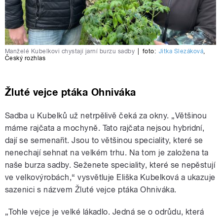
Manželé Kubelkovi chystají jarní burzu sadby
|
foto:
Jitka Slezáková
,
Český rozhlas
Žluté vejce ptáka Ohniváka
Sadba u Kubelků už netrpělivě čeká za okny. „Většinou
máme rajčata a mochyně. Tato rajčata nejsou hybridní,
dají se semenařit. Jsou to většinou speciality, které se
nenechají sehnat na velkém trhu. Na tom je založena ta
naše burza sadby. Seženete speciality, které se nepěstují
ve velkovýrobách,“ vysvětluje Eliška Kubelková a ukazuje
sazenici s názvem Žluté vejce ptáka Ohniváka.
„Tohle vejce je velké lákadlo. Jedná se o odrůdu, která