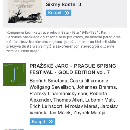
Šikmý kostel 3
Koupit
Románová kronika ztraceného města - léta 1945–1961. Karin
Lednická předkládá do značné míry převratný, dosavadní paradigma
měnící obraz hornického regionu, jehož zahlazenou historii stále
překrývá tlustá vrstva mýtů a zakořeněných stereotypů o „černé
zemi a rudém kraji“.
PRAŽSKÉ JARO - PRAGUE SPRING
FESTIVAL - GOLD EDITION vol. 7
Bedřich Smetana, Česká filharmonie,
Wolfgang Sawallisch, Johannes Brahms,
Pražský filharmonický sbor, Roberta
Alexander, Thomas Allen, Lubomír Mátl,
Erich Leinsdorf, Miroslav Mareš, Jaroslav
Vašíček, Jan Málek, Zbyněk Matějů
Koupit