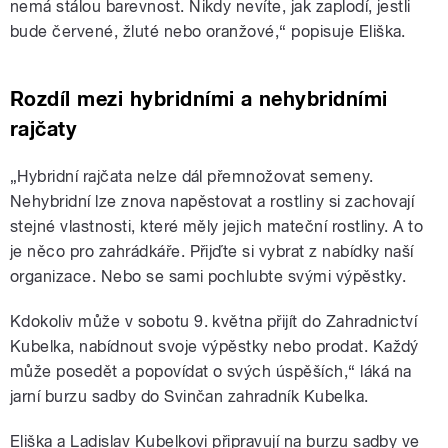
nemá stálou barevnost. Nikdy nevíte, jak zaplodí, jestli
bude červené, žluté nebo oranžové,“ popisuje Eliška.
Rozdíl mezi hybridními a nehybridními
rajčaty
„Hybridní rajčata nelze dál přemnožovat semeny.
Nehybridní lze znova napěstovat a rostliny si zachovají
stejné vlastnosti, které měly jejich mateční rostliny. A to
je něco pro zahrádkáře. Přijďte si vybrat z nabídky naší
organizace. Nebo se sami pochlubte svými výpěstky.
Kdokoliv může v sobotu 9. května přijít do Zahradnictví
Kubelka, nabídnout svoje výpěstky nebo prodat. Každý
může posedět a popovídat o svých úspěších,“ láká na
jarní burzu sadby do Svinčan zahradník Kubelka.
Eliška a Ladislav Kubelkovi připravují na burzu sadby ve