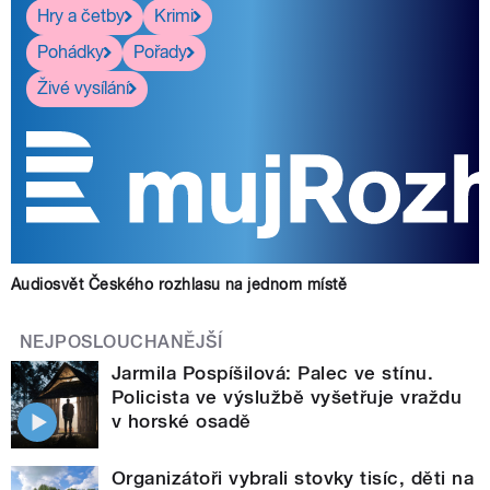
Hry a četby
Krimi
Pohádky
Pořady
Živé vysílání
Audiosvět Českého rozhlasu na jednom místě
NEJPOSLOUCHANĚJŠÍ
Jarmila Pospíšilová: Palec ve stínu.
Policista ve výslužbě vyšetřuje vraždu
v horské osadě
Organizátoři vybrali stovky tisíc, děti na