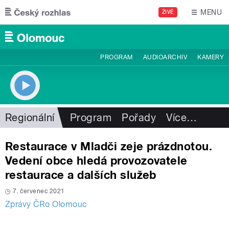
Přejít k hlavnímu obsahu
MENU
ŽIVĚ
PROGRAM
AUDIOARCHIV
KAMERY
Regionální
Program
Pořady
Více
…
Restaurace v Mladči zeje prázdnotou.
Vedení obce hledá provozovatele
restaurace a dalších služeb
7. červenec 2021
Zprávy ČRo Olomouc