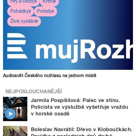
Hry a četby
Krimi
Pohádky
Pořady
Živé vysílání
Audiosvět Českého rozhlasu na jednom místě
NEJPOSLOUCHANĚJŠÍ
Jarmila Pospíšilová: Palec ve stínu.
Policista ve výslužbě vyšetřuje vraždu
v horské osadě
Boleslav Navrátil: Dřevo v Kloboučkách.
Povídka z posledních dnů druhé