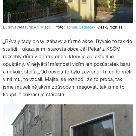
Budova restaurace v Mladči
|
foto:
Tomáš Sedláček
,
Český rozhlas
„Bývaly tady plesy, zábavy a různé akce. Bývalo to tak do
sta lidí,“ ukazuje mi starosta obce Jiří Pekař z KSČM
rozsáhlý dům v centru obce, který je ale aktuálně
opuštěný. V největší místnosti vidím jen pozůstatek baru
a několik stolů. „Od covidu to bylo zavřeno. Ti, co to měli
v nájmu, to vzdali. Majitel se rozhodl, že to prodá, tak
jsme museli nějakým způsobem reagovat, tak jsme to
koupili,“ pokračuje starosta.