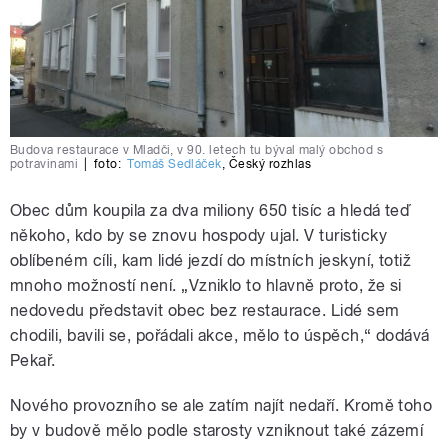
Budova restaurace v Mladči, v 90. letech tu býval malý obchod s
potravinami
|
foto:
Tomáš Sedláček
,
Český rozhlas
Obec dům koupila za dva miliony 650 tisíc a hledá teď
někoho, kdo by se znovu hospody ujal. V turisticky
oblíbeném cíli, kam lidé jezdí do místních jeskyní, totiž
mnoho možností není. „Vzniklo to hlavně proto, že si
nedovedu představit obec bez restaurace. Lidé sem
chodili, bavili se, pořádali akce, mělo to úspěch,“ dodává
Pekař.
Nového provozního se ale zatím najít nedaří. Kromě toho
by v budově mělo podle starosty vzniknout také zázemí