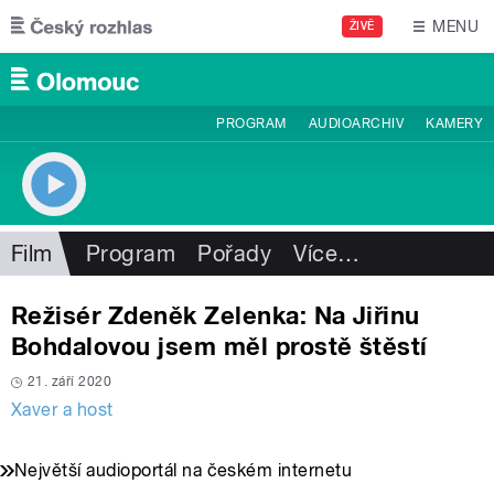
Přejít k hlavnímu obsahu
MENU
ŽIVĚ
PROGRAM
AUDIOARCHIV
KAMERY
Film
Program
Pořady
Více
…
Režisér Zdeněk Zelenka: Na Jiřinu
Bohdalovou jsem měl prostě štěstí
21. září 2020
Xaver a host
Největší audioportál na českém internetu