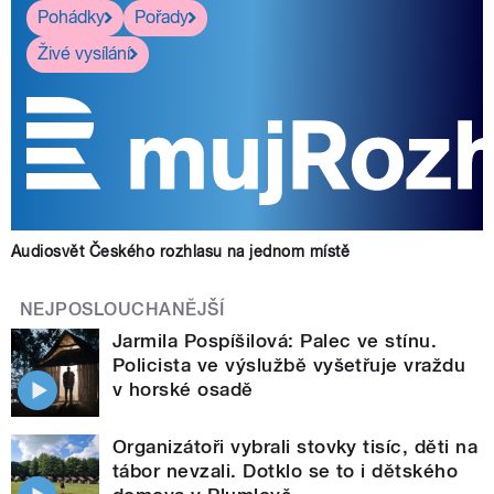
Pohádky
Pořady
Živé vysílání
Audiosvět Českého rozhlasu na jednom místě
NEJPOSLOUCHANĚJŠÍ
Jarmila Pospíšilová: Palec ve stínu.
Policista ve výslužbě vyšetřuje vraždu
v horské osadě
Organizátoři vybrali stovky tisíc, děti na
tábor nevzali. Dotklo se to i dětského