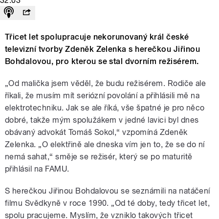
32:03
Třicet let spolupracuje nekorunovaný král české
televizní tvorby Zdeněk Zelenka s herečkou Jiřinou
Bohdalovou, pro kterou se stal dvorním režisérem.
„Od malička jsem věděl, že budu režisérem. Rodiče ale
říkali, že musím mít seriózní povolání a přihlásili mě na
elektrotechniku. Jak se ale říká, vše špatné je pro něco
dobré, takže mým spolužákem v jedné lavici byl dnes
obávaný advokát Tomáš Sokol,“ vzpomíná Zdeněk
Zelenka. „O elektřině ale dneska vím jen to, že se do ní
nemá sahat,“ směje se režisér, který se po maturitě
přihlásil na FAMU.
S herečkou Jiřinou Bohdalovou se seznámili na natáčení
filmu Svědkyně v roce 1990. „Od té doby, tedy třicet let,
spolu pracujeme. Myslím, že vzniklo takových třicet