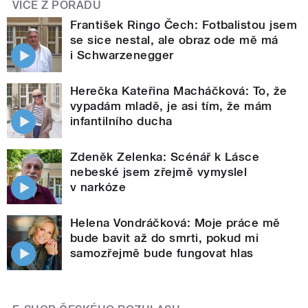
VÍCE Z POŘADU
František Ringo Čech: Fotbalistou jsem
se sice nestal, ale obraz ode mě má
i Schwarzenegger
Herečka Kateřina Macháčková: To, že
vypadám mladě, je asi tím, že mám
infantilního ducha
Zdeněk Zelenka: Scénář k Lásce
nebeské jsem zřejmě vymyslel
v narkóze
Helena Vondráčková: Moje práce mě
bude bavit až do smrti, pokud mi
samozřejmě bude fungovat hlas