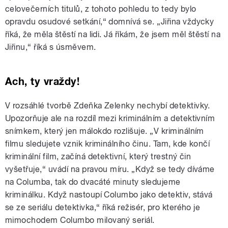
celovečerních titulů, z tohoto pohledu to tedy bylo
opravdu osudové setkání,“ domnívá se. „Jiřina vždycky
říká, že měla štěstí na lidi. Já říkám, že jsem měl štěstí na
Jiřinu,“ říká s úsměvem.
Ach, ty vraždy!
V rozsáhlé tvorbě Zdeňka Zelenky nechybí detektivky.
Upozorňuje ale na rozdíl mezi kriminálním a detektivním
snímkem, který jen málokdo rozlišuje. „V kriminálním
filmu sledujete vznik kriminálního činu. Tam, kde končí
kriminální film, začíná detektivní, který trestný čin
vyšetřuje,“ uvádí na pravou míru. „Když se tedy díváme
na Columba, tak do dvacáté minuty sledujeme
kriminálku. Když nastoupí Columbo jako detektiv, stává
se ze seriálu detektivka,“ říká režisér, pro kterého je
mimochodem Columbo milovaný seriál.