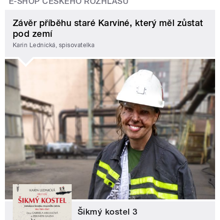
E-SHOP ČESKÉHO ROZHLASU
Závěr příběhu staré Karviné, který měl zůstat
pod zemí
Karin Lednická, spisovatelka
Šikmý kostel 3