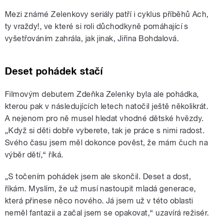
Mezi známé Zelenkovy seriály patří i cyklus příběhů Ach,
ty vraždy!, ve které si roli důchodkyně pomáhající s
vyšetřováním zahrála, jak jinak, Jiřina Bohdalová.
Deset pohádek stačí
Filmovým debutem Zdeňka Zelenky byla ale pohádka,
kterou pak v následujících letech natočil ještě několikrát.
A nejenom pro ně musel hledat vhodné dětské hvězdy.
„Když si děti dobře vyberete, tak je práce s nimi radost.
Svého času jsem měl dokonce pověst, že mám čuch na
výběr dětí,“ říká.
„S točením pohádek jsem ale skončil. Deset a dost,
říkám. Myslím, že už musí nastoupit mladá generace,
která přinese něco nového. Já jsem už v této oblasti
neměl fantazii a začal jsem se opakovat,“ uzavírá režisér.