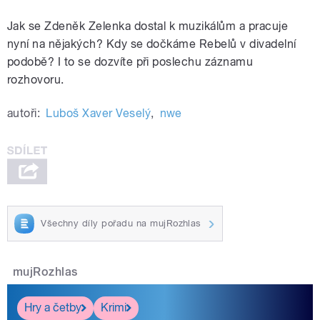
Jak se Zdeněk Zelenka dostal k muzikálům a pracuje
nyní na nějakých? Kdy se dočkáme Rebelů v divadelní
podobě? I to se dozvíte při poslechu záznamu
rozhovoru.
autoři:
Luboš Xaver Veselý
,
nwe
Všechny díly pořadu na mujRozhlas
mujRozhlas
Hry a četby
Krimi