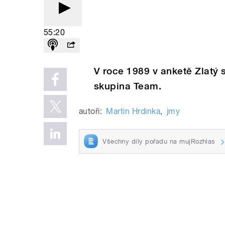
55:20
V roce 1989 v anketě Zlatý sl
skupina Team.
autoři:
Martin Hrdinka
,
jmy
Všechny díly pořadu na mujRozhlas