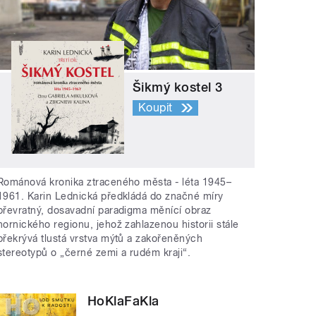
Šikmý kostel 3
Koupit
Románová kronika ztraceného města - léta 1945–
1961. Karin Lednická předkládá do značné míry
převratný, dosavadní paradigma měnící obraz
hornického regionu, jehož zahlazenou historii stále
překrývá tlustá vrstva mýtů a zakořeněných
stereotypů o „černé zemi a rudém kraji“.
HoKlaFaKla