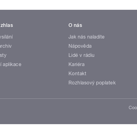
zhlas
O nás
ysílání
Jak nás naladíte
rchiv
Nápověda
sty
Lidé v rádiu
í aplikace
Kariéra
Kontakt
Rozhlasový poplatek
Coo