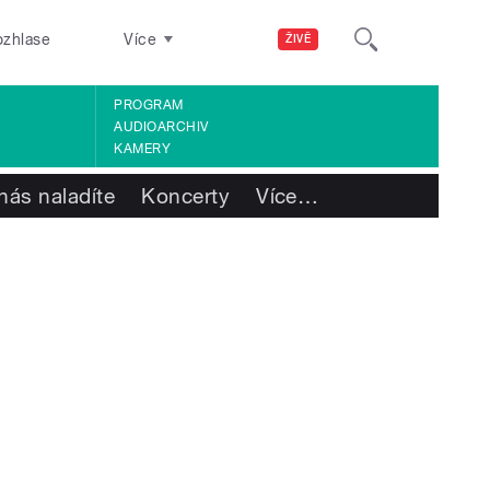
ozhlase
Více
ŽIVĚ
PROGRAM
AUDIOARCHIV
KAMERY
nás naladíte
Koncerty
Více
…