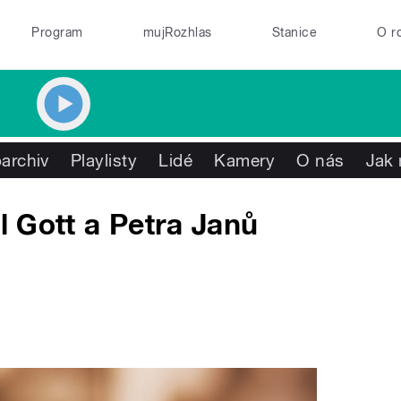
Program
mujRozhlas
Stanice
O r
archiv
Playlisty
Lidé
Kamery
O nás
Jak 
el Gott a Petra Janů