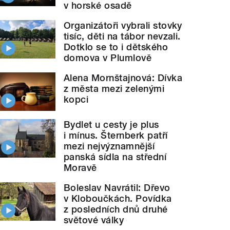
v horské osadě
Organizátoři vybrali stovky
tisíc, děti na tábor nevzali.
Dotklo se to i dětského
domova v Plumlově
Alena Mornštajnová: Dívka
z města mezi zelenými
kopci
Bydlet u cesty je plus
i mínus. Šternberk patří
mezi nejvýznamnější
panská sídla na střední
Moravě
Boleslav Navrátil: Dřevo
v Kloboučkách. Povídka
z posledních dnů druhé
světové války