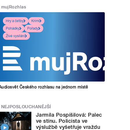
mujRozhlas
Hry a četby
Krimi
Pohádky
Pořady
Živé vysílání
Audiosvět Českého rozhlasu na jednom místě
NEJPOSLOUCHANĚJŠÍ
Jarmila Pospíšilová: Palec
ve stínu. Policista ve
výslužbě vyšetřuje vraždu