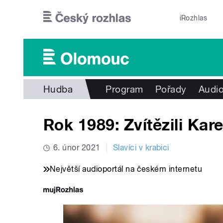
Přejít k hlavnímu obsahu
iRozhlas
Hudba
Program
Pořady
Audio
Rok 1989: Zvítězili Kar
6. únor 2021
Slavíci v krabici
Největší audioportál na českém internetu