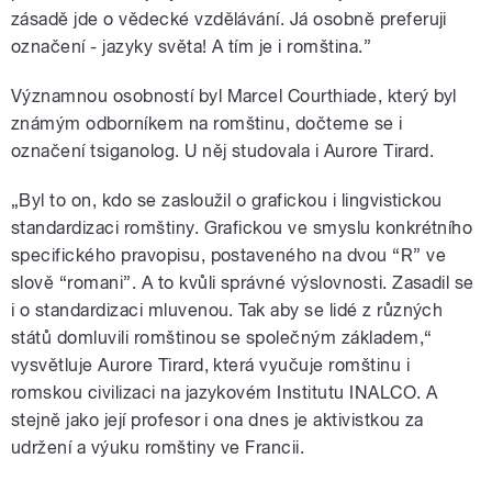
zásadě jde o vědecké vzdělávání. Já osobně preferuji
označení - jazyky světa! A tím je i romština.”
Významnou osobností byl Marcel Courthiade, který byl
známým odborníkem na romštinu, dočteme se i
označení tsiganolog. U něj studovala i Aurore Tirard.
„Byl to on, kdo se zasloužil o grafickou i lingvistickou
standardizaci romštiny. Grafickou ve smyslu konkrétního
specifického pravopisu, postaveného na dvou “R” ve
slově “romani”. A to kvůli správné výslovnosti. Zasadil se
i o standardizaci mluvenou. Tak aby se lidé z různých
států domluvili romštinou se společným základem,“
vysvětluje Aurore Tirard, která vyučuje romštinu i
romskou civilizaci na jazykovém Institutu INALCO. A
stejně jako její profesor i ona dnes je aktivistkou za
udržení a výuku romštiny ve Francii.