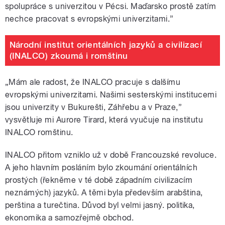
spolupráce s univerzitou v Pécsi. Maďarsko prostě zatím
nechce pracovat s evropskými univerzitami.”
Národní institut orientálních jazyků a civilizací
(INALCO) zkoumá i romštinu
„Mám ale radost, že INALCO pracuje s dalšímu
evropskými univerzitami. Našimi sesterskými institucemi
jsou univerzity v Bukurešti, Záhřebu a v Praze,”
vysvětluje mi Aurore Tirard, která vyučuje na institutu
INALCO romštinu.
INALCO přitom vzniklo už v době Francouzské revoluce.
A jeho hlavním posláním bylo zkoumání orientálních
prostých (řekněme v té době západním civilizacím
neznámých) jazyků. A těmi byla především arabština,
perština a turečtina. Důvod byl velmi jasný. politika,
ekonomika a samozřejmě obchod.