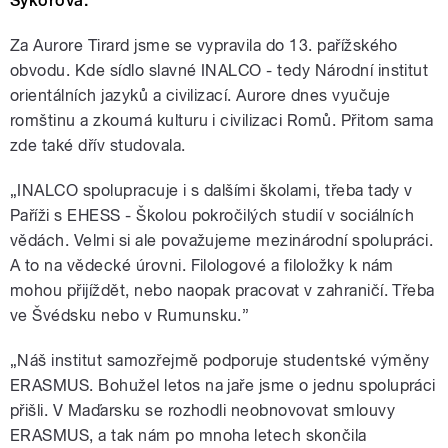
Sýkorová.
Za Aurore Tirard jsme se vypravila do 13. pařížského
obvodu. Kde sídlo slavné INALCO - tedy Národní institut
orientálních jazyků a civilizací. Aurore dnes vyučuje
romštinu a zkoumá kulturu i civilizaci Romů. Přitom sama
zde také dřív studovala.
„INALCO spolupracuje i s dalšími školami, třeba tady v
Paříži s EHESS - Školou pokročilých studií v sociálních
vědách. Velmi si ale považujeme mezinárodní spolupráci.
A to na vědecké úrovni. Filologové a filoložky k nám
mohou přijíždět, nebo naopak pracovat v zahraničí. Třeba
ve Švédsku nebo v Rumunsku.”
„Náš institut samozřejmě podporuje studentské výměny
ERASMUS. Bohužel letos na jaře jsme o jednu spolupráci
přišli. V Maďarsku se rozhodli neobnovovat smlouvy
ERASMUS, a tak nám po mnoha letech skončila