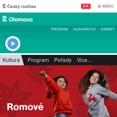
Přejít k hlavnímu obsahu
MENU
ŽIVĚ
PROGRAM
AUDIOARCHIV
KAMERY
Kultura
Program
Pořady
Více
…