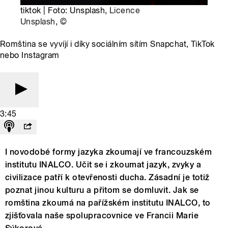
tiktok | Foto: Unsplash,
Licence
Unsplash
,
©
Romština se vyvíjí i díky sociálním sítím Snapchat, TikTok
nebo Instagram
3:45
I novodobé formy jazyka zkoumají ve francouzském
institutu INALCO. Učit se i zkoumat jazyk, zvyky a
civilizace patří k otevřenosti ducha. Zásadní je totiž
poznat jinou kulturu a přitom se domluvit. Jak se
romština zkoumá na pařížském institutu INALCO, to
zjišťovala naše spolupracovnice ve Francii Marie