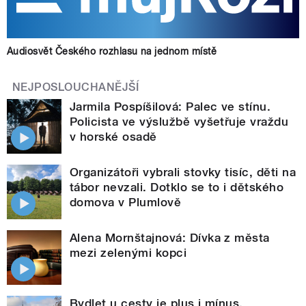
Audiosvět Českého rozhlasu na jednom místě
NEJPOSLOUCHANĚJŠÍ
Jarmila Pospíšilová: Palec ve stínu.
Policista ve výslužbě vyšetřuje vraždu
v horské osadě
Organizátoři vybrali stovky tisíc, děti na
tábor nevzali. Dotklo se to i dětského
domova v Plumlově
Alena Mornštajnová: Dívka z města
mezi zelenými kopci
Bydlet u cesty je plus i mínus.