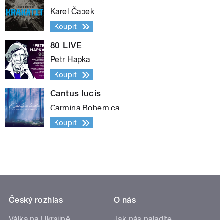
Karel Čapek
Koupit
80 LIVE
Petr Hapka
Koupit
Cantus lucis
Carmina Bohemica
Koupit
Český rozhlas
O nás
Válka na Ukrajině
Jak nás naladíte