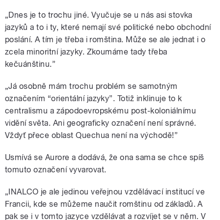
„Dnes je to trochu jiné. Vyučuje se u nás asi stovka
jazyků a to i ty, které nemají své politické nebo obchodní
poslání. A tím je třeba i romština. Může se ale jednat i o
zcela minoritní jazyky. Zkoumáme tady třeba
kečuánštinu.”
„Já osobně mám trochu problém se samotným
označením “orientální jazyky”. Totiž inklinuje to k
centralismu a zápodoevropskému post-koloniálnímu
vidění světa. Ani geograficky označení není správné.
Vždyť přece oblast Quechua není na východě!”
Usmívá se Aurore a dodává, že ona sama se chce spíš
tomuto označení vyvarovat.
„INALCO je ale jedinou veřejnou vzdělávací institucí ve
Francii, kde se můžeme naučit romštinu od základů. A
pak se i v tomto jazyce vzdělávat a rozvíjet se v něm. V