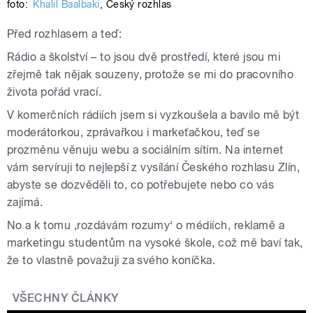
foto:
Khalil Baalbaki
,
Český rozhlas
Před rozhlasem a teď:
Rádio a školství – to jsou dvě prostředí, které jsou mi
zřejmě tak nějak souzeny, protože se mi do pracovního
života pořád vrací.
V komerčních rádiích jsem si vyzkoušela a bavilo mě být
moderátorkou, zprávařkou i markeťačkou, teď se
prozměnu věnuju webu a sociálním sítím. Na internet
vám servíruji to nejlepší z vysílání Českého rozhlasu Zlín,
abyste se dozvěděli to, co potřebujete nebo co vás
zajímá.
No a k tomu ‚rozdávám rozumy‘ o médiích, reklamě a
marketingu studentům na vysoké škole, což mě baví tak,
že to vlastně považuji za svého koníčka.
VŠECHNY ČLÁNKY