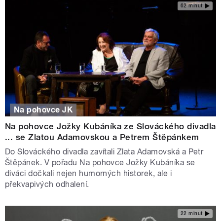
62 minut
Na pohovce JK
Na pohovce Jožky Kubáníka ze Slováckého divadla
... se Zlatou Adamovskou a Petrem Štěpánkem
Do Slováckého divadla zavítali Zlata Adamovská a Petr
Štěpánek. V pořadu Na pohovce Jožky Kubáníka se
diváci dočkali nejen humorných historek, ale i
překvapivých odhalení.
22 minut