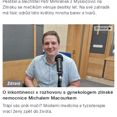
Pěstitel a šlechtitel Petr Mimránek z Mysločovic na
Zlínsku se mečíkům věnuje desítky let. Na své zahradě
má tisíc odrůd této květiny mnoha barev a tvarů.
22 minut
Zdraví
O inkontinenci v rozhovoru s gynekologem zlínské
nemocnice Michalem Macourkem
Trápí vás únik moči? Moderní medicína a fyzioterapie
vrací ženy zpět do života.