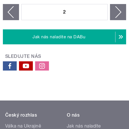
STRÁNKY
2
n
zí
Jak nás naladíte na DABu
SLEDUJTE NÁS
Český rozhlas
O nás
Válka na Ukrajině
Jak nás naladíte