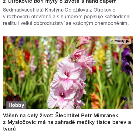
z Otrokovic boří mýty o životě s handicapem
Sedmadvacetiletá Kristýna Odložilová z Otrokovic
v rozhovoru otevřeně a s humorem popisuje každodenní
realitu i velká dobrodružství se vzácným onemocněním.
3 minuty
Hobby
Vášeň na celý život: Šlechtitel Petr Mimránek
z Mysločovic má na zahradě mečíky tisíce barev a
tvarů