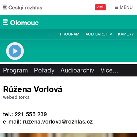
Přejít k hlavnímu obsahu
MENU
ŽIVĚ
PROGRAM
AUDIOARCHIV
KAMERY
Program
Pořady
Audioarchiv
Více
…
Růžena Vorlová
webeditorka
tel.: 221 555 239
e-mail:
ruzena.vorlova@rozhlas.cz