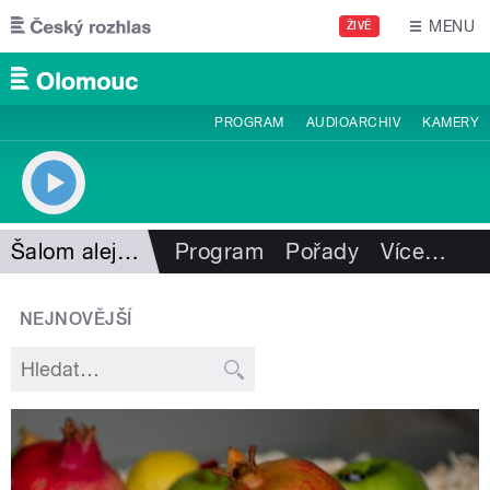
Přejít k hlavnímu obsahu
MENU
ŽIVĚ
PROGRAM
AUDIOARCHIV
KAMERY
Šalom alejchem
Program
Pořady
Více
…
NEJNOVĚJŠÍ