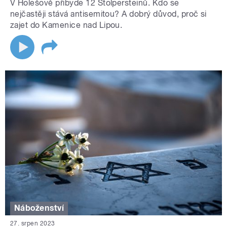
V Holešově přibyde 12 Stolpersteinů. Kdo se
nejčastěji stává antisemitou? A dobrý důvod, proč si
zajet do Kamenice nad Lipou.
Náboženství
27. srpen 2023