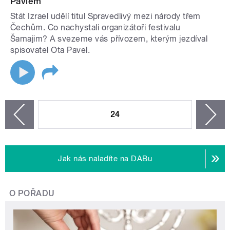
Pavlem
Stát Izrael udělí titul Spravedlivý mezi národy třem
Čechům. Co nachystali organizátoři festivalu
Šamajim? A svezeme vás přívozem, kterým jezdíval
spisovatel Ota Pavel.
STRÁNKY
24
n
zí
Jak nás naladíte na DABu
O POŘADU