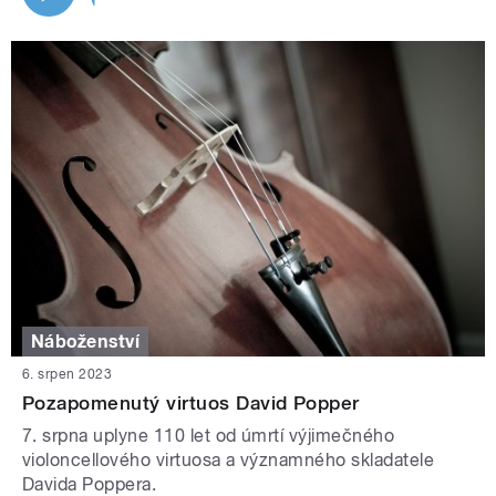
Náboženství
6. srpen 2023
Pozapomenutý virtuos David Popper
7. srpna uplyne 110 let od úmrtí výjimečného
violoncellového virtuosa a významného skladatele
Davida Poppera.