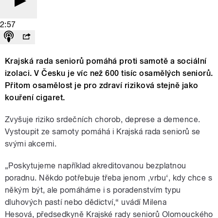
2:57
Krajská rada seniorů pomáhá proti samotě a sociální
izolaci. V Česku je víc než 600 tisíc osamělých seniorů.
Přitom osamělost je pro zdraví riziková stejně jako
kouření cigaret.
Zvyšuje riziko srdečních chorob, deprese a demence.
Vystoupit ze samoty pomáhá i Krajská rada seniorů se
svými akcemi.
„Poskytujeme například akreditovanou bezplatnou
poradnu. Někdo potřebuje třeba jenom
‚vrbu‘, kdy chce s
někým být, ale pomáháme i s poradenstvím typu
dluhových pastí nebo dědictví,
“ uvádí Milena
Hesová, předsedkyně Krajské rady seniorů Olomouckého