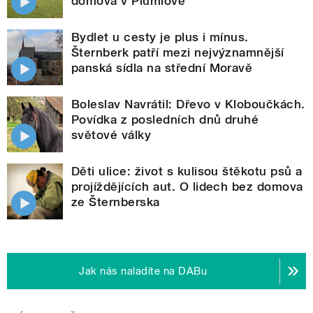
domova v Plumlově
Bydlet u cesty je plus i mínus.
Šternberk patří mezi nejvýznamnější
panská sídla na střední Moravě
Boleslav Navrátil: Dřevo v Kloboučkách.
Povídka z posledních dnů druhé
světové války
Děti ulice: život s kulisou štěkotu psů a
projíždějících aut. O lidech bez domova
ze Šternberska
Jak nás naladíte na DABu