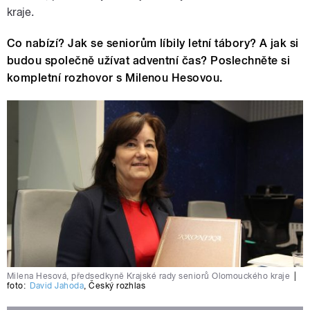
kraje.
Co nabízí? Jak se seniorům líbily letní tábory? A jak si
budou společně užívat adventní čas? Poslechněte si
kompletní rozhovor s Milenou Hesovou.
Milena Hesová, předsedkyně Krajské rady seniorů Olomouckého kraje
|
foto:
David Jahoda
,
Český rozhlas