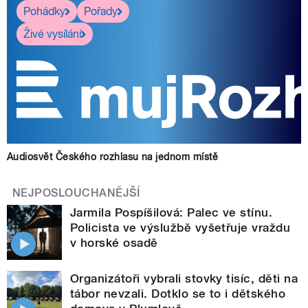
Pohádky
Pořady
Živé vysílání
Audiosvět Českého rozhlasu na jednom místě
NEJPOSLOUCHANĚJŠÍ
Jarmila Pospíšilová: Palec ve stínu.
Policista ve výslužbě vyšetřuje vraždu
v horské osadě
Organizátoři vybrali stovky tisíc, děti na
tábor nevzali. Dotklo se to i dětského