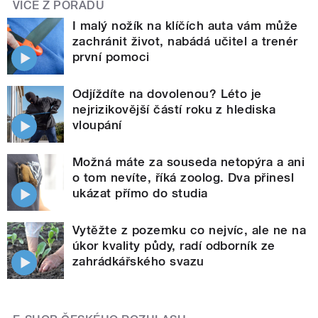
VÍCE Z POŘADU
I malý nožík na klíčích auta vám může
zachránit život, nabádá učitel a trenér
první pomoci
Odjíždíte na dovolenou? Léto je
nejrizikovější částí roku z hlediska
vloupání
Možná máte za souseda netopýra a ani
o tom nevíte, říká zoolog. Dva přinesl
ukázat přímo do studia
Vytěžte z pozemku co nejvíc, ale ne na
úkor kvality půdy, radí odborník ze
zahrádkářského svazu