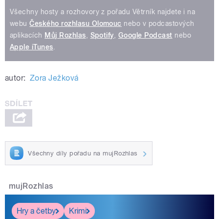
Všechny hosty a rozhovory z pořadu Větrník najdete i na
webu
Českého rozhlasu Olomouc
nebo v podcastových
aplikacích
Můj Rozhlas
,
Spotify
,
Google Podcast
nebo
Apple iTunes
.
autor:
Zora Ježková
Všechny díly pořadu na mujRozhlas
mujRozhlas
Hry a četby
Krimi