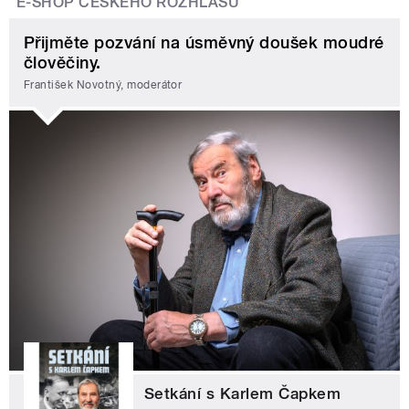
E-SHOP ČESKÉHO ROZHLASU
Přijměte pozvání na úsměvný doušek moudré
člověčiny.
František Novotný, moderátor
Setkání s Karlem Čapkem