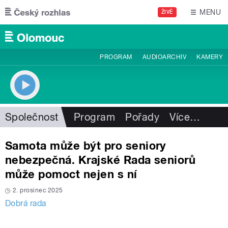
Přejít k hlavnímu obsahu
MENU
ŽIVĚ
PROGRAM
AUDIOARCHIV
KAMERY
Společnost
Program
Pořady
Více
…
Samota může být pro seniory
nebezpečná. Krajské Rada seniorů
může pomoct nejen s ní
2. prosinec 2025
Dobrá rada