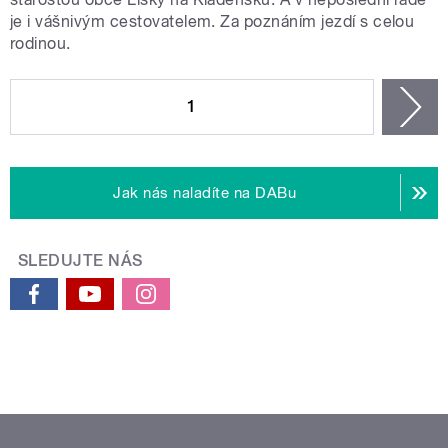
je i vášnivým cestovatelem. Za poznáním jezdí s celou
rodinou.
STRÁNKY
1
n
Jak nás naladíte na DABu
SLEDUJTE NÁS