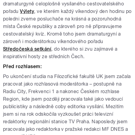
dramaturgyně celoplošně vysílaného cestovatelského
pořadu
Výlety
, ve kterém každý víkendový den hodinu po
poledni zveme posluchače na krásná a pozoruhodná
místa České republiky a zároveň pro ně připravujeme
cestovatelský kvíz. Kromě toho jsem dramaturgyní a
zároveň i moderátorkou víkendového pořadu
Středočeská setkání
, do kterého si zvu zajímavé a
inspirativní hosty ze středních Čech.
Před rozhlasem:
Po ukončení studia na Filozofické fakultě UK jsem začala
pracovat jako rozhlasová moderátorka – postupně na
Radiu City, Frekvenci 1 a nakonec Českém rozhlase
Region, kde jsem později pracovala také jako vedoucí
publicistiky a následně coby editorka vysílání. Mezitím
jsem si na rok odskočila vyzkoušet práci televizní
redaktorky regionální stanice TV Praha. Naposledy jsem
pracovala jako redaktorka v pražské redakci MF DNES a