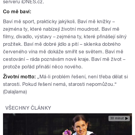
serveru iDNES.cz.
Co mě baví:
Baví mě sport, prakticky jakýkoli. Baví mě knížky –
zejména ty, které nabízejí životní moudrost. Baví mě
filmy, divadlo, výstavy – zejména ty, které přinášejí silný
prožitek. Baví mě dobré jídlo a pití – sklenka dobrého
červeného vína mě dokáže smířit se světem. Baví mě
cestování – ráda poznávám nové kraje. Baví mě život –
protože pořád přináší něco nového.
Životní motto:
„Má-li problém řešení, není třeba dělat si
starosti. Pokud řešení nemá, starosti nepomůžou.“
(Dalajlama)
VŠECHNY ČLÁNKY
30 minut