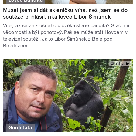
Musel jsem si dát skleničku vína, než jsem se do
soutěže přihlásil, říká lovec Libor Šimůnek
Víte, jak se ze slušného člověka stane bandita? Stačí mít
vědomosti a být pohotový. Pak se může stát i lovcem v
televizní soutěži. Jako Libor Šimůnek z Bělé pod
Bezdězem.
26 minut
Gorilí táta