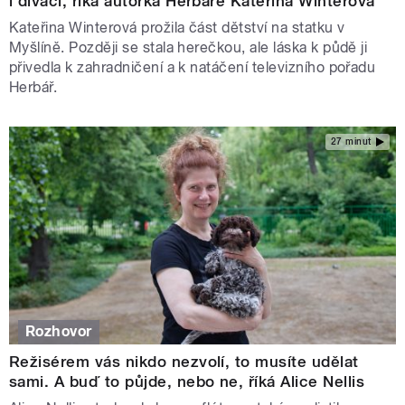
i diváci, říká autorka Herbáře Kateřina Winterová
Kateřina Winterová prožila část dětství na statku v
Myšlíně. Později se stala herečkou, ale láska k půdě ji
přivedla k zahradničení a k natáčení televizního pořadu
Herbář.
27 minut
Rozhovor
Režisérem vás nikdo nezvolí, to musíte udělat
sami. A buď to půjde, nebo ne, říká Alice Nellis