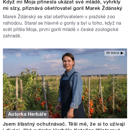
Když mi Moja přinesla ukázat své mládě, vyhrkly
mi slzy, přiznává ošetřovatel goril Marek Ždánský
Marek Ždánský se stal ošetřovatelem v pražské zoo
náhodou. Staral se hlavně o gorily a byl u toho, když na
svět přišla Moja, první gorilí mládě v české zoologické
zahradě.
29 minut
Autorka Herbáře
Jsem šťastný ochutnávač. Těší mě, že si to užívají