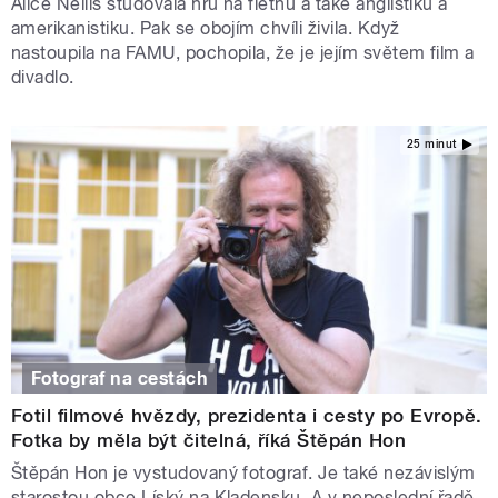
Alice Nellis studovala hru na flétnu a také anglistiku a
amerikanistiku. Pak se obojím chvíli živila. Když
nastoupila na FAMU, pochopila, že je jejím světem film a
divadlo.
25 minut
Fotograf na cestách
Fotil filmové hvězdy, prezidenta i cesty po Evropě.
Fotka by měla být čitelná, říká Štěpán Hon
Štěpán Hon je vystudovaný fotograf. Je také nezávislým
starostou obce Líský na Kladensku. A v neposlední řadě