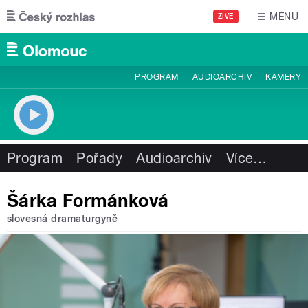
Přejít k hlavnímu obsahu
MENU
ŽIVĚ
PROGRAM
AUDIOARCHIV
KAMERY
Program
Pořady
Audioarchiv
Více
…
Šárka Formánková
slovesná dramaturgyně